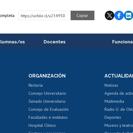
completa:
Copiar
https://uchile.cl/u234950
alumnas/os
Docentes
Funciona
Postulación a concursos
Cursos inte
internos de investigación
capacitació
e asignaturas
Consulta a bases de datos
Bienestar d
 de notas
ORGANIZACIÓN
ACTUALIDA
Perfeccionamiento
Portal de m
 regular
Editar Portafolio Académico
Certificado
Rectoría
Noticias
tal
Evaluación docente
Certificado
Consejo Universitario
Agenda de acti
dito alumnos
honorarios
Calificación académica
Senado Universitario
Multimedia
dito exalumnos
Gestión de 
Consejo de Evaluación
Radio U. de Chi
Postulación al AUCAI
y grados
Editar pági
Facultades e institutos
Deportes
Hospital Clínico
Museos y teatr
da tecnológica
Tarjeta TUI
Wifi
Acoso laboral