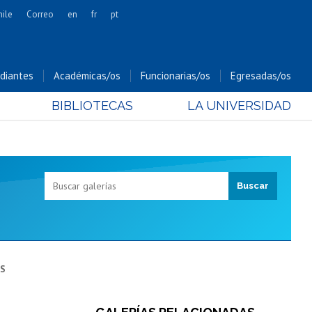
hile
Correo
en
fr
pt
Artes
Cs. Agronómicas
diantes
Académicas/os
Funcionarias/os
Egresadas/os
Cs. Forestales y Conservación
BIBLIOTECAS
LA UNIVERSIDAD
Cs. Sociales
Comunicación e Imagen
Economía y Negocios
Gobierno
Odontología
Estudios Internacionales
Bachillerato
Hospital Clínico
AS