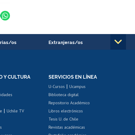
rias/os
Extranjeras/os
rnos de
Revalidación y reconocimiento
n
de títulos
el personal
Postulación al Programa de
Movilidad Estudiantil
D Y CULTURA
SERVICIOS EN LÍNEA
ovilidad interna
Inscripción de asignaturas
|
 de renta
U-Cursos
Ucampus
Cursos de español
 de renta
vidades
Biblioteca digital
Repositorio Académico
correo uchile
|
le
Uchile TV
Libros electrónicos
nas blancas
Tesis U. de Chile
os
Revistas académicas
, sexual y violencia
Denuncias administrativas