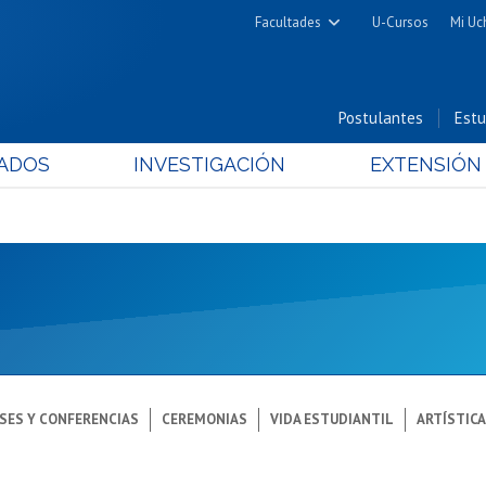
Facultades
U-Cursos
Mi Uc
Arquitectura y Urbanismo
Ciencias
Postulantes
Estu
Cs. Físicas y Matemáticas
ADOS
INVESTIGACIÓN
EXTENSIÓN
Cs. Químicas y Farmacéuticas
Cs. Veterinarias y Pecuarias
Derecho
Filosofía y Humanidades
Medicina
Estudios Avanzados en Educación
Nutrición y Tecnología de
Alimentos
SES Y CONFERENCIAS
CEREMONIAS
VIDA ESTUDIANTIL
ARTÍSTIC