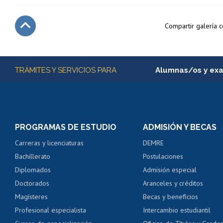
Compartir galería 
Subir
Más información
TRÁMITES Y SERVICIOS PARA
Alumnas/os y ex
Matrícula en línea
Inscripción y cambio d
Consulta y certificado
PROGRAMAS DE ESTUDIO
ADMISIÓN Y BECAS
Certificado de alumno
Carreras y licenciaturas
DEMRE
Servicio médico y den
Bachillerato
Postulaciones
Pago de arancel y cré
Diplomados
Admisión especial
Pago de arancel y cré
Doctorados
Aranceles y créditos
Certificado de títulos 
Magísteres
Becas y beneficios
Profesional especialista
Intercambio estudiantil
Mi Uchile
Ayu