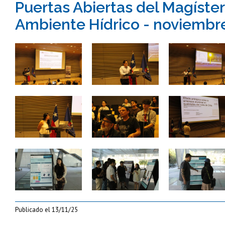
Puertas Abiertas del Magíste
Ambiente Hídrico - noviembr
Zoom
Zoom
Zoom
Zoom
Zoom
Zoom
Zoom
Zoom
Zoom
Publicado el
13/11/25