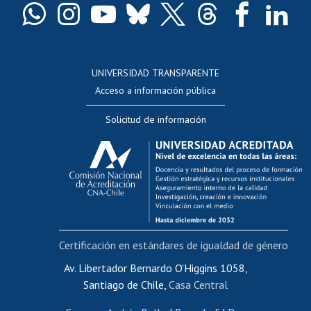
Docentes
Postulación a concursos internos de investigación
Consulta a bases de datos
UNIVERSIDAD TRANSPARENTE
Perfeccionamiento
Acceso a información pública
Editar Portafolio Académico
Solicitud de información
Evaluación docente
Calificación académica
Postulación al AUCAI
Funcionarias/os
Cursos internos de capacitación
Bienestar del personal
Certificación en estándares de igualdad de género
Portal de movilidad interna
Certificado de renta
Av. Libertador Bernardo O'Higgins 1058,
Santiago de Chile,
Casa Central
Certificado de renta honorarios
Gestión de correo uchile