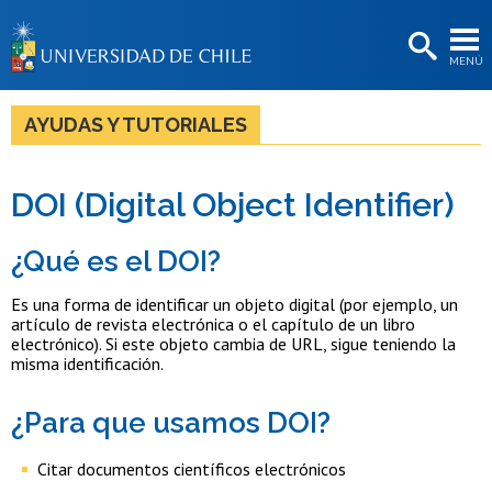
EXTENSIÓN
MENÚ
BIBLIOTECAS
LA UNIVERSIDAD
AYUDAS Y TUTORIALES
Postulantes
DOI (Digital Object Identifier)
Estudiantes
Académicas/os
¿Qué es el DOI?
Funcionarias/os
Es una forma de identificar un objeto digital (por ejemplo, un
artículo de revista electrónica o el capítulo de un libro
Egresadas/os
electrónico). Si este objeto cambia de URL, sigue teniendo la
misma identificación.
¿Para que usamos DOI?
Citar documentos científicos electrónicos