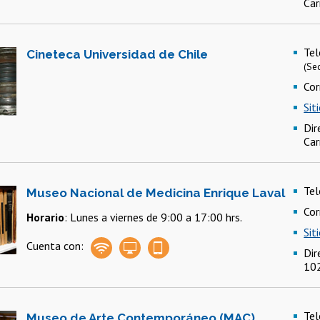
Car
Te
Cineteca Universidad de Chile
(Sec
Cor
Sit
Dir
Car
Te
Museo Nacional de Medicina Enrique Laval
Cor
Horario
: Lunes a viernes de 9:00 a 17:00 hrs.
Sit
Cuenta con:
Dir
102
Te
Museo de Arte Contemporáneo (MAC)