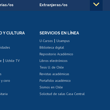
rias/os
Extranjeras/os
rnos de
Revalidación y reconocimiento
n
de títulos
el personal
Postulación al Programa de
Movilidad Estudiantil
D Y CULTURA
SERVICIOS EN LÍNEA
ovilidad interna
Inscripción de asignaturas
|
 de renta
U-Cursos
Ucampus
Cursos de español
 de renta
vidades
Biblioteca digital
Repositorio Académico
correo uchile
|
le
Uchile TV
Libros electrónicos
nas blancas
Tesis U. de Chile
os
Revistas académicas
, sexual y violencia
Denuncias administrativas
 y coro
Portafolio académico
Sismos en Chile
itaria
Solicitud de salas Casa Central