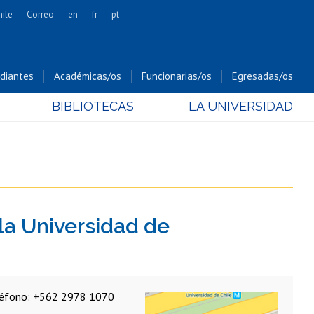
hile
Correo
en
fr
pt
Artes
Cs. Agronómicas
diantes
Académicas/os
Funcionarias/os
Egresadas/os
Cs. Forestales y Conservación
BIBLIOTECAS
LA UNIVERSIDAD
Cs. Sociales
Comunicación e Imagen
Economía y Negocios
Gobierno
Odontología
 la Universidad de
Estudios Internacionales
Bachillerato
Hospital Clínico
léfono: +562 2978 1070