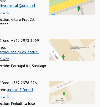
reo:
hivo.central@uchile.cl
io web
ección: Arturo Prat 23,
tiago
léfono: +562 2978 3069
reo:
arorellana@uchilefau.cl
io web
ección: Portugal 84, Santiago
léfono: +562 2978 2761
reo:
archivo@fech.cl
io web
ección: Periodista José