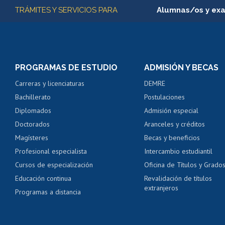
Más información
TRÁMITES Y SERVICIOS PARA
Alumnas/os y ex
Matrícula en línea
Inscripción y cambio d
Consulta y certificado
PROGRAMAS DE ESTUDIO
ADMISIÓN Y BECAS
Certificado de alumno
Carreras y licenciaturas
DEMRE
Servicio médico y den
Bachillerato
Postulaciones
Pago de arancel y cré
Diplomados
Admisión especial
Pago de arancel y cré
Doctorados
Aranceles y créditos
Certificado de títulos 
Magísteres
Becas y beneficios
Profesional especialista
Intercambio estudiantil
Mi Uchile
Ayu
Cursos de especialización
Oficina de Títulos y Grado
Educación continua
Revalidación de títulos
extranjeros
Programas a distancia