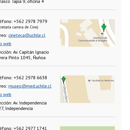
rasco Tapia 9, oficina 4
léfono: +562 2978 7979
retaría carrera de Cine)
reo:
cineteca@uchile.cl
io web
ección: Av. Capitán Ignacio
rera Pinto 1045, Ñuñoa
léfono: +562 2978 6638
reo:
museo@med.uchile.cl
io web
ección: Av. Independencia
7, Independencia
léfono: +562 2977 1741