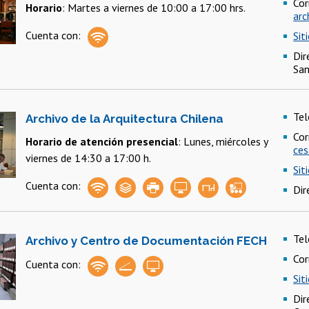
Cor
Horario
: Martes a viernes de 10:00 a 17:00 hrs.
arc
Cuenta con:
Sit
Dir
San
Te
Archivo de la Arquitectura Chilena
Cor
Horario de atención presencial
: Lunes, miércoles y
ces
viernes de 14:30 a 17:00 h.
Sit
Cuenta con:
Dir
Te
Archivo y Centro de Documentación FECH
Cor
Cuenta con:
Sit
Dir