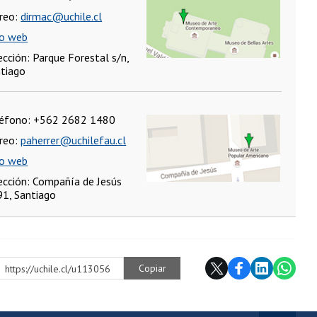
reo:
dirmac@uchile.cl
io web
ección: Parque Forestal s/n,
tiago
léfono: +562 2682 1480
reo:
paherrer@uchilefau.cl
io web
ección: Compañía de Jesús
1, Santiago
Copiar
https://uchile.cl/u113056