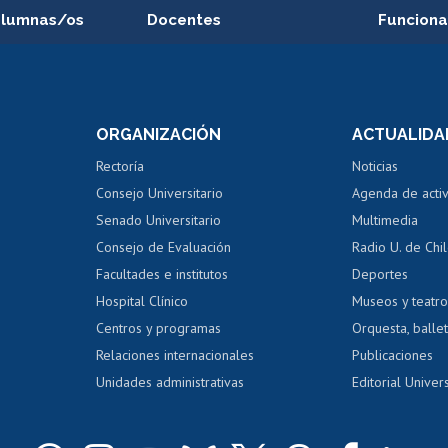
alumnas/os
Docentes
Funciona
Postulación a concursos
Cursos inte
internos de investigación
capacitació
e asignaturas
Consulta a bases de datos
Bienestar d
 de notas
ORGANIZACIÓN
ACTUALIDA
Perfeccionamiento
Portal de m
 regular
Editar Portafolio Académico
Certificado
Rectoría
Noticias
tal
Evaluación docente
Certificado
Consejo Universitario
Agenda de acti
dito alumnos
honorarios
Calificación académica
Senado Universitario
Multimedia
dito exalumnos
Gestión de 
Consejo de Evaluación
Radio U. de Chi
Postulación al AUCAI
y grados
Editar pági
Facultades e institutos
Deportes
Hospital Clínico
Museos y teatr
da tecnológica
Tarjeta TUI
Wifi
Acoso laboral
s
Centros y programas
Orquesta, ballet
Relaciones internacionales
Publicaciones
Unidades administrativas
Editorial Univers