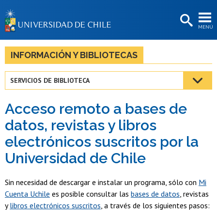
EXTENSIÓN
MENÚ
BIBLIOTECAS
LA UNIVERSIDAD
INFORMACIÓN Y BIBLIOTECAS
Postulantes
SERVICIOS DE BIBLIOTECA
Estudiantes
Acceso remoto a bases de
Académicas/os
datos, revistas y libros
Funcionarias/os
electrónicos suscritos por la
Egresadas/os
Universidad de Chile
Sin necesidad de descargar e instalar un programa, sólo con
Mi
Cuenta Uchile
es posible consultar las
bases de datos
, revistas
y
libros electrónicos suscritos
, a través de los siguientes pasos: