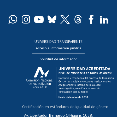
Pago de arancel y crédito exalumnos
Certificado de títulos y grados
Docentes
Postulación a concursos internos de investigación
Consulta a bases de datos
UNIVERSIDAD TRANSPARENTE
Perfeccionamiento
Acceso a información pública
Editar Portafolio Académico
Solicitud de información
Evaluación docente
Calificación académica
Postulación al AUCAI
Funcionarias/os
Cursos internos de capacitación
Bienestar del personal
Certificación en estándares de igualdad de género
Portal de movilidad interna
Certificado de renta
Av. Libertador Bernardo O'Higgins 1058,