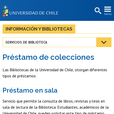
EXTENSIÓN
MENÚ
BIBLIOTECAS
LA UNIVERSIDAD
INFORMACIÓN Y BIBLIOTECAS
Postulantes
SERVICIOS DE BIBLIOTECA
Estudiantes
Préstamo de colecciones
Académicas/os
Funcionarias/os
Las Bibliotecas de la Universidad de Chile, otorgan diferentes
tipos de préstamos:
Egresadas/os
Préstamo en sala
Servicio que permite la consulta de libros, revistas y tesis en
sala de lectura de la Biblioteca. Estudiantes, académicos de la
Universidad de Chile, pueden solicitar este tipo de préstamo