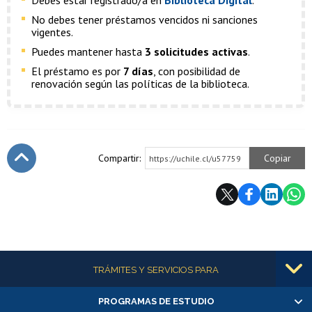
Debes estar registrado/a en
Biblioteca Digital
.
No debes tener préstamos vencidos ni sanciones
vigentes.
Puedes mantener hasta
3 solicitudes activas
.
El préstamo es por
7 días
, con posibilidad de
renovación según las políticas de la biblioteca.
Compartir:
Copiar
https://uchile.cl/u57759
Subir
Más información
TRÁMITES Y SERVICIOS PARA
PROGRAMAS DE ESTUDIO
Alumnas/os y exalumnas/os