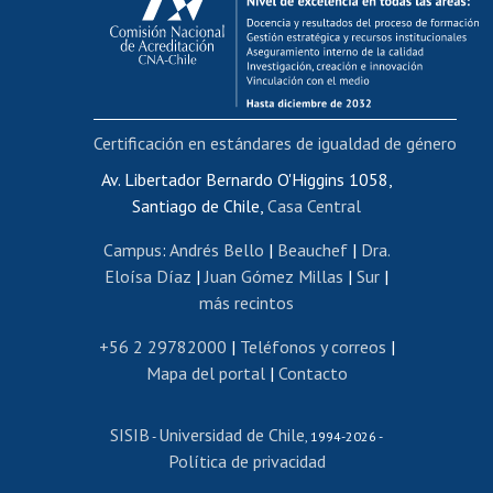
Postulación al AUCAI
Funcionarias/os
Cursos internos de capacitación
Bienestar del personal
Certificación en estándares de igualdad de género
Portal de movilidad interna
Certificado de renta
Av. Libertador Bernardo O'Higgins 1058,
Santiago de Chile,
Casa Central
Certificado de renta honorarios
Gestión de correo uchile
Campus
:
Andrés Bello
|
Beauchef
|
Dra.
Editar páginas blancas
Eloísa Díaz
|
Juan Gómez Millas
|
Sur
|
más recintos
Extranjeras/os
Revalidación y reconocimiento de títulos
+56 2 29782000
|
Teléfonos y correos
|
Mapa del portal
|
Contacto
Postulación al Programa de Movilidad Estudiantil
Inscripción de asignaturas
SISIB
Universidad de Chile
Cursos de español
-
, 1994-2026 -
Política de privacidad
Mi Uchile
Ayuda tecnológica
Tarjeta TUI
Wifi