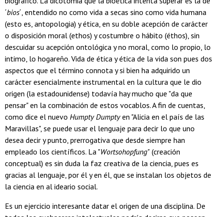
biográfico. La dicotomia que la bioética intenta superar es la de
´
bios
´, entendido no como vida a secas sino como vida humana
(esto es, antopologia) y ética, en su doble acepción de carácter
o disposición moral (ethos) y costumbre o hábito (éthos), sin
descuidar su acepción ontológica y no moral, como lo propio, lo
intimo, lo hogareño. Vida de ética y ética de la vida son pues dos
aspectos que el término connota y si bien ha adquirido un
carácter esencialmente instrumental en la cultura que le dio
origen (la estadounidense) todavía hay mucho que "da que
pensar" en la combinación de estos vocablos. A fin de cuentas,
como dice el nuevo
Humpty Dumpty
en "Alicia en el país de las
Maravillas", se puede usar el lenguaje para decir lo que uno
desea decir y punto, prerrogativa que desde siempre han
empleado los científicos. La "
Wortsohopfung"
(creación
conceptual) es sin duda la faz creativa de la ciencia, pues es
gracias al lenguaje, por él y en él, que se instalan los objetos de
la ciencia en al ideario social.
Es un ejercicio interesante datar el origen de una disciplina. De