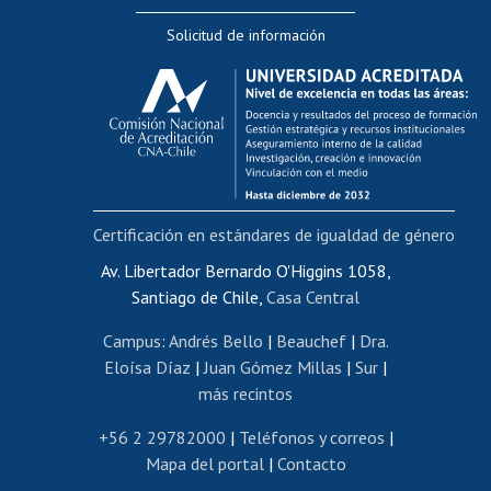
Editar Portafolio Académico
Solicitud de información
Evaluación docente
Calificación académica
Postulación al AUCAI
Funcionarias/os
Cursos internos de capacitación
Bienestar del personal
Certificación en estándares de igualdad de género
Portal de movilidad interna
Certificado de renta
Av. Libertador Bernardo O'Higgins 1058,
Santiago de Chile,
Casa Central
Certificado de renta honorarios
Gestión de correo uchile
Campus
:
Andrés Bello
|
Beauchef
|
Dra.
Editar páginas blancas
Eloísa Díaz
|
Juan Gómez Millas
|
Sur
|
más recintos
Extranjeras/os
Revalidación y reconocimiento de títulos
+56 2 29782000
|
Teléfonos y correos
|
Mapa del portal
|
Contacto
Postulación al Programa de Movilidad Estudiantil