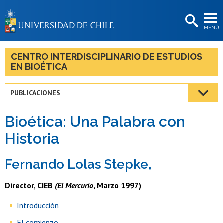
EXTENSIÓN
MENÚ
BIBLIOTECAS
LA UNIVERSIDAD
CENTRO INTERDISCIPLINARIO DE ESTUDIOS
EN BIOÉTICA
Postulantes
Estudiantes
PUBLICACIONES
Académicas/os
Bioética: Una Palabra con
Funcionarias/os
Historia
Egresadas/os
Fernando Lolas Stepke
,
Director, CIEB
(El Mercurio
, Marzo 1997)
Introducción
El comienzo