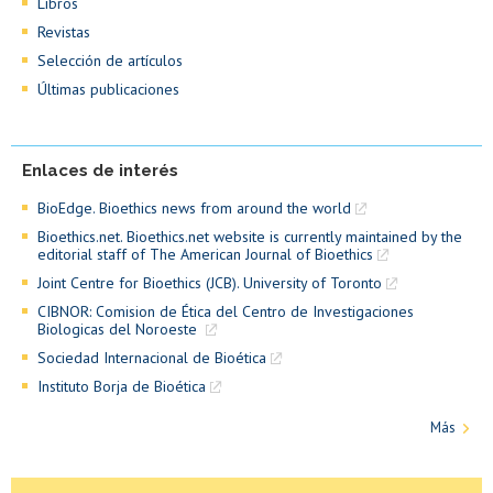
Libros
Revistas
Selección de artículos
Últimas publicaciones
Enlaces de interés
BioEdge. Bioethics news from around the world
Bioethics.net. Bioethics.net website is currently maintained by the
editorial staff of The American Journal of Bioethics
Joint Centre for Bioethics (JCB). University of Toronto
CIBNOR: Comision de Ética del Centro de Investigaciones
Biologicas del Noroeste
CITI: Programa de Educación en Ética de la
Sociedad Internacional de Bioética
Investigación
Instituto Borja de Bioética
Más
Bioética en la Universidad de Chile