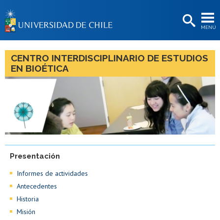
EXTENSIÓN
MENÚ
BIBLIOTECAS
LA UNIVERSIDAD
CENTRO INTERDISCIPLINARIO DE ESTUDIOS
EN BIOÉTICA
Postulantes
Estudiantes
Académicas/os
Funcionarias/os
Egresadas/os
Presentación
Informes de actividades
Antecedentes
Historia
Misión