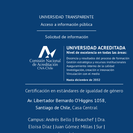
Postulación a concursos internos de investigación
Consulta a bases de datos
UNIVERSIDAD TRANSPARENTE
Perfeccionamiento
Acceso a información pública
Editar Portafolio Académico
Solicitud de información
Evaluación docente
Calificación académica
Postulación al AUCAI
Funcionarias/os
Cursos internos de capacitación
Bienestar del personal
Certificación en estándares de igualdad de género
Portal de movilidad interna
Certificado de renta
Av. Libertador Bernardo O'Higgins 1058,
Santiago de Chile,
Casa Central
Certificado de renta honorarios
Gestión de correo uchile
Campus
:
Andrés Bello
|
Beauchef
|
Dra.
Editar páginas blancas
Eloísa Díaz
|
Juan Gómez Millas
|
Sur
|