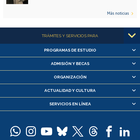
Más noticias
Más información
TRÁMITES Y SERVICIOS PARA
PROGRAMAS DE ESTUDIO
Alumnas/os y exalumnas/os
Matrícula en línea
ADMISIÓN Y BECAS
Inscripción y cambio de asignaturas
ORGANIZACIÓN
Consulta y certificado de notas
Certificado de alumno regular
ACTUALIDAD Y CULTURA
Servicio médico y dental
SERVICIOS EN LÍNEA
Pago de arancel y crédito alumnos
Pago de arancel y crédito exalumnos
Certificado de títulos y grados
Docentes