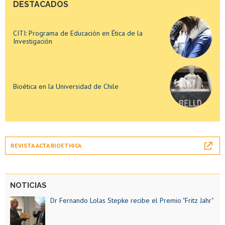
DESTACADOS
CITI: Programa de Educación en Ética de la
Investigación
Bioética en la Universidad de Chile
CITI: Programa de Educación en Ética de la
Investigación
REVISTA ACTA BIOETHICA
Bioética en la Universidad de Chile
NOTICIAS
Dr Fernando Lolas Stepke recibe el Premio "Fritz Jahr"