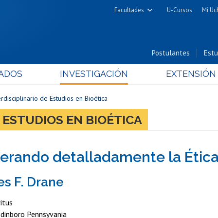
Facultades
U-Cursos
Mi Uc
Arquitectura y Urbanismo
Ciencias
Postulantes
Estu
Cs. Físicas y Matemáticas
ADOS
INVESTIGACIÓN
EXTENSIÓN
Cs. Químicas y Farmacéuticas
Cs. Veterinarias y Pecuarias
rdisciplinario de Estudios en Bioética
Derecho
 ESTUDIOS EN BIOÉTICA
Filosofía y Humanidades
Medicina
erando detalladamente la Ética
Estudios Avanzados en Educación
Nutrición y Tecnología de
es F. Drane
Alimentos
itus
Edinboro Pennsyvania