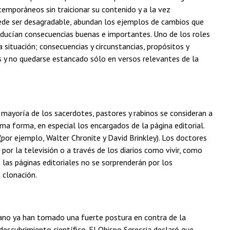
emporáneos sin traicionar su contenido y a la vez
 puede ser desagradable, abundan los ejemplos de cambios que
oducían consecuencias buenas e importantes. Uno de los roles
 situación; consecuencias y circunstancias, propósitos y
es y no quedarse estancado sólo en versos relevantes de la
a mayoría de los sacerdotes, pastores y rabinos se consideran a
sma forma, en especial los encargados de la página editorial.
 (por ejemplo, Walter Chronite y David Brinkley). Los doctores
por la televisión o a través de los diarios como vivir, como
 las páginas editoriales no se sorprenderán por los
 clonación.
ticano ya han tomado una fuerte postura en contra de la
 descubrimiento científico. El Obispo Sgreccia declaró que