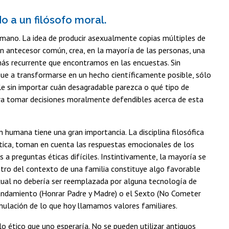
o a un filósofo moral
.
humano. La idea de producir asexualmente copias múltiples de
n antecesor común, crea, en la mayoría de las personas, una
más recurrente que encontramos en las encuestas. Sin
ue a transformarse en un hecho científicamente posible, sólo
e sin importar cuán desagradable parezca o qué tipo de
a tomar decisiones moralmente defendibles acerca de esta
n humana tiene una gran importancia. La disciplina filosófica
tica, toman en cuenta las respuestas emocionales de los
 preguntas éticas difíciles. Instintivamente, la mayoría se
ntro del contexto de una familia constituye algo favorable
sexual no debería ser reemplazada por alguna tecnología de
mandamiento (Honrar Padre y Madre) o el Sexto (No Cometer
emulación de lo que hoy llamamos valores familiares.
lo ético que uno esperaría. No se pueden utilizar antiguos