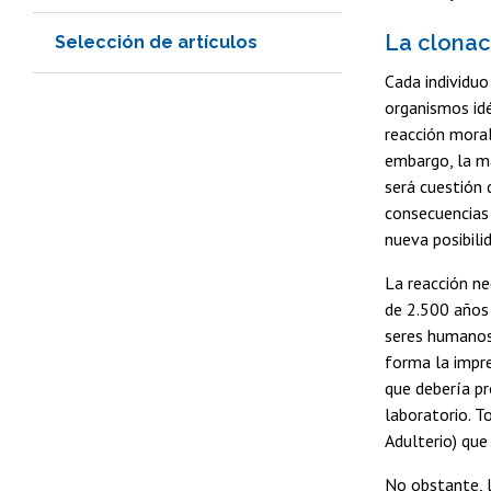
L
a clonac
Selección de artículos
Cada individuo
organismos idé
reacción moral
embargo, la m
será cuestión
consecuencias
nueva posibilid
La reacción ne
de 2.500 años
seres humanos 
forma la impre
que debería pr
laboratorio. 
Adulterio) que
No obstante, l