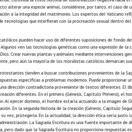
ecto alterar una especie animal, considérese, por tanto, el caso de 
ción a la integridad del matrimonio. Los expertos del Vaticano refl
de tecnologías que interfieran con la procreación sexual dentro de
atólicos pueden hacer uso de diferentes suposiciones de fondo desd
d. Algunos ven las tecnologías genéticas como una expresión de la 
 Dios. Crear nuevas plantas y animales mediante intervenciones g
nte, pero aún la mayoría de los moralistas católicos demarcan sus
protestantes tienden a buscar contribuciones provenientes de la Sag
spuestas específicas a problemas modernos. Puede proporcionar un
una dirección contradictoria proveniente de textos diferentes. El li
 creación diferentes. En el primero (Génesis, Capítulo Primero), el
ón. Al ejercer dominio, el hombre estaría actuando a la imagen de D
nación. En la segunda historia de la creación (Génesis, Capítulo Segu
a su vez, protegerla. En la actualidad, la dirección ética sería just
 administración. La Sagrada Escritura es una fuente importante de di
ana, pero dado que la Sagrada Escritura no proporciona respuestas 