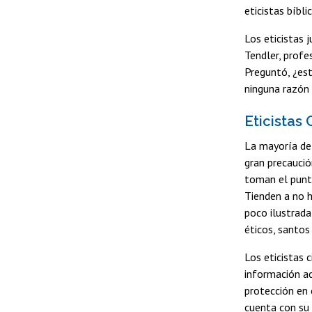
eticistas bíbl
Los eticistas 
Tendler, profe
Preguntó, ¿est
ninguna razón p
Eticistas 
La mayoría de 
gran precaución
toman el punto
Tienden a no h
poco ilustrada
éticos, santos 
Los eticistas 
información ac
protección en 
cuenta con su 