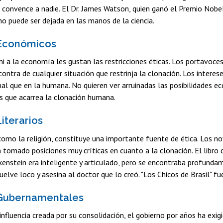
 convence a nadie. El Dr. James Watson, quien ganó el Premio Nobel
o puede ser dejada en las manos de la ciencia.
 Económicos
a ni a la economía les gustan las restricciones éticas. Los portavo
 contra de cualquier situación que restrinja la clonación. Los int
al que en la humana. No quieren ver arruinadas las posibilidades e
s que acarrea la clonación humana.
Literarios
 como la religión, constituye una importante fuente de ética. Los no
tomado posiciones muy críticas en cuanto a la clonación. El libro 
kenstein era inteligente y articulado, pero se encontraba profundame
uelve loco y asesina al doctor que lo creó. "Los Chicos de Brasil" 
 Gubernamentales
 influencia creada por su consolidación, el gobierno por años ha exig