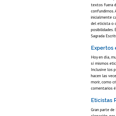
textos fuera d
confundirnos. 
inicialmente c
del eticista o
posibilidades.
Sagrada Escrit
Expertos 
Hoy en día, mu
sí mismos etic
Inclusive los 
hacen las vece
morir, como cr
comentarios ét
Eticistas 
Gran parte de 
clonación, por