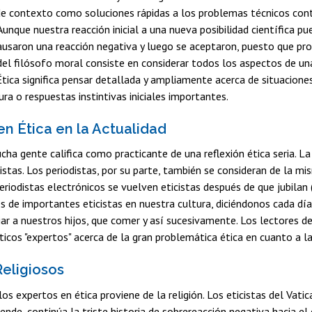
e contexto como soluciones rápidas a los problemas técnicos cont
Aunque nuestra reacción inicial a una nueva posibilidad científica
ausaron una reacción negativa y luego se aceptaron, puesto que pr
 del filósofo moral consiste en considerar todos los aspectos de una
 Ética significa pensar detallada y ampliamente acerca de situacion
ura o respuestas instintivas iniciales importantes.
en Ética en la Actualidad
cha gente califica como practicante de una reflexión ética seria. L
istas. Los periodistas, por su parte, también se consideran de la mi
periodistas electrónicos se vuelven eticistas después de que jubilan
s de importantes eticistas en nuestra cultura, diciéndonos cada día 
iar a nuestros hijos, que comer y así sucesivamente. Los lectores de
icos "expertos" acerca de la gran problemática ética en cuanto a la
Religiosos
los expertos en ética proviene de la religión. Los eticistas del Va
 ende, continúa la triste historia de sobrereacción negativa hacia el