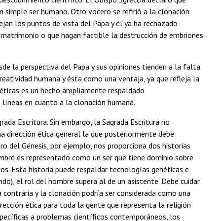
un simple ser humano. Otro vocero se refirió a la clonación
ejan los puntos de vista del Papa y él ya ha rechazado
l matrimonio o que hagan factible la destrucción de embriones
e la perspectiva del Papa y sus opiniones tienden a la falta
creatividad humana y ésta como una ventaja, ya que refleja la
enéticas es un hecho ampliamente respaldado
 líneas en cuanto a la clonación humana.
rada Escritura. Sin embargo, la Sagrada Escritura no
a dirección ética general la que posteriormente debe
bro del Génesis, por ejemplo, nos proporciona dos historias
 hombre es representado como un ser que tiene dominio sobre
ios. Esta historia puede respaldar tecnologías genéticas e
ndo), el rol del hombre supera al de un asistente. Debe cuidar
o la contraria y la clonación podría ser considerada como una
rección ética para toda la gente que representa la religión
específicas a problemas científicos contemporáneos, los