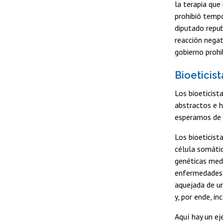
la terapia que
prohibió temp
diputado repub
reacción negati
gobierno prohi
Bioeticist
Los bioeticista
abstractos e h
esperamos de l
Los bioeticist
célula somátic
genéticas med
enfermedades 
aquejada de un
y, por ende, i
Aquí hay un ej