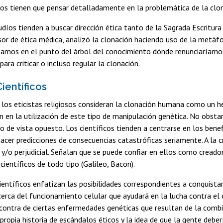
icos tienen que pensar detalladamente en la problemática de la cl
judíos tienden a buscar dirección ética tanto de la Sagrada Escritura
sor de ética médica, analizó la clonación haciendo uso de la metáfo
amos en el punto del árbol del conocimiento dónde renunciaríamos 
ara criticar o incluso regular la clonación.
Científicos
los eticistas religiosos consideran la clonación humana como un he
 en la utilización de este tipo de manipulación genética. No obstante
 de vista opuesto. Los científicos tienden a centrarse en los benefi
acer predicciones de consecuencias catastróficas seriamente. A la cr
 y/o perjudicial. Señalan que se puede confiar en ellos como creado
científicos de todo tipo (Galileo, Bacon).
científicos enfatizan las posibilidades correspondientes a conquistar
erca del funcionamiento celular que ayudará en la lucha contra el
contra de ciertas enfermedades genéticas que resultan de la combi
propia historia de escándalos éticos y la idea de que la gente deberí