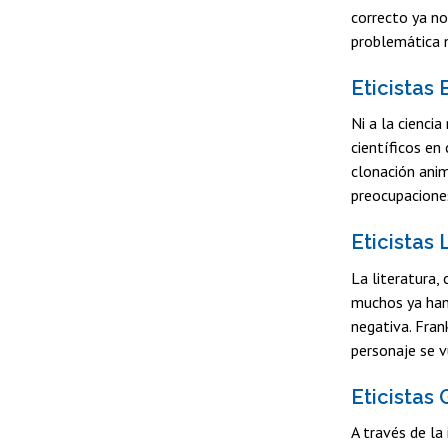
correcto ya no
problemática n
Eticistas
Ni a la cienci
científicos en
clonación anim
preocupacione
Eticistas 
La literatura,
muchos ya han 
negativa. Fran
personaje se v
Eticistas
A través de la