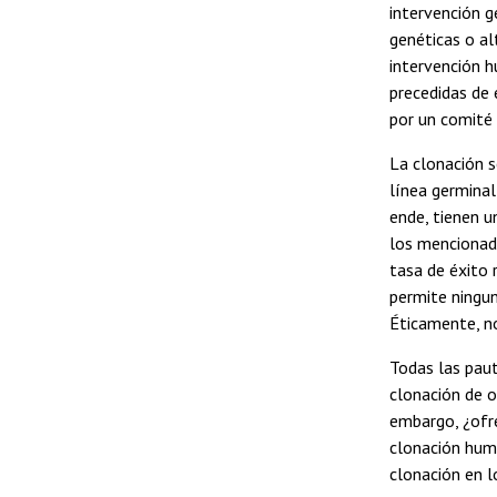
intervención g
genéticas o al
intervención h
precedidas de
por un comité 
La clonación s
línea germinal
ende, tienen u
los mencionado
tasa de éxito 
permite ningun
Éticamente, no
Todas las paut
clonación de o
embargo, ¿ofre
clonación huma
clonación en 