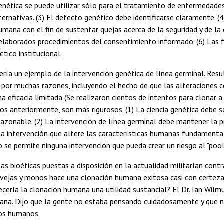
enética se puede utilizar sólo para el tratamiento de enfermedades 
ternativas. (3) El defecto genético debe identificarse claramente. 
umana con el fin de sustentar quejas acerca de la seguridad y de la 
 elaborados procedimientos del consentimiento informado. (6) Las 
ético institucional.
ería un ejemplo de la intervención genética de línea germinal. Resu
 por muchas razones, incluyendo el hecho de que las alteraciones cel
na eficacia limitada (Se realizaron cientos de intentos para clonar 
s anteriormente, son más rigurosos. (1) La ciencia genética debe s
razonable. (2) La intervención de línea germinal debe mantener la p
a intervención que altere las características humanas fundamentales;
 se permite ninguna intervención que pueda crear un riesgo al "pool"
as bioéticas puestas a disposición en la actualidad militarían contr
vejas y monos hace una clonación humana exitosa casi con certeza a
cería la clonación humana una utilidad sustancial? El Dr. Ian Wilmu
na. Dijo que la gente no estaba pensando cuidadosamente y que no 
los humanos.