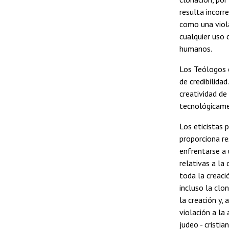
resulta incorr
como una viola
cualquier uso 
humanos.
Los Teólogos c
de credibilida
creatividad de
tecnológicame
Los eticistas 
proporciona re
enfrentarse a 
relativas a la
toda la creaci
incluso la clo
la creación y, 
violación a la
judeo - cristi