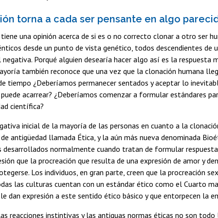
ión torna a cada ser pensante en algo parecid
 tiene una opinión acerca de si es o no correcto clonar a otro ser 
nticos desde un punto de vista genético, todos descendientes de u
 negativa. Porqué alguien desearía hacer algo así es la respuesta 
ayoría también reconoce que una vez que la clonación humana lleg
 de tiempo ¿Deberíamos permanecer sentados y aceptar lo inevitabl
 puede acarrear? ¿Deberíamos comenzar a formular estándares par
ad científica?
gativa inicial de la mayoría de las personas en cuanto a la clonació
 de antigüedad llamada Ética, y la aún más nueva denominada Bioé
desarrollados normalmente cuando tratan de formular respuestas a
sión que la procreación que resulta de una expresión de amor y de
otegerse. Los individuos, en gran parte, creen que la procreación 
Todas las culturas cuentan con un estándar ético como el Cuarto 
 le dan expresión a este sentido ético básico y que entorpecen la 
as reacciones instintivas y las antiguas normas éticas no son todo 