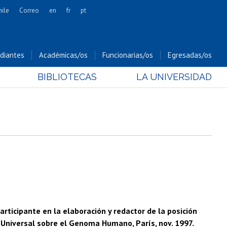
hile
Correo
en
fr
pt
Artes
Cs. Agronómicas
diantes
Académicas/os
Funcionarias/os
Egresadas/os
Cs. Forestales y Conservación
BIBLIOTECAS
LA UNIVERSIDAD
Cs. Sociales
Comunicación e Imagen
Economía y Negocios
Gobierno
Odontología
Estudios Internacionales
Bachillerato
Hospital Clínico
ticipante en la elaboración y redactor de la posición
 Universal sobre el Genoma Humano, París, nov. 1997.