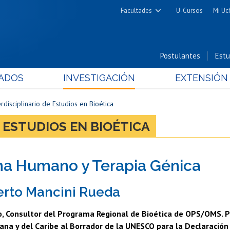
Facultades
U-Cursos
Mi Uc
Arquitectura y Urbanismo
Ciencias
Postulantes
Estu
Cs. Físicas y Matemáticas
ADOS
INVESTIGACIÓN
EXTENSIÓN
Cs. Químicas y Farmacéuticas
Cs. Veterinarias y Pecuarias
rdisciplinario de Estudios en Bioética
Derecho
 ESTUDIOS EN BIOÉTICA
Filosofía y Humanidades
Medicina
a Humano y Terapia Génica
Estudios Avanzados en Educación
Nutrición y Tecnología de
erto Mancini Rueda
Alimentos
, Consultor del Programa Regional de Bioética de OPS/OMS. Par
na y del Caribe al Borrador de la UNESCO para la Declaración