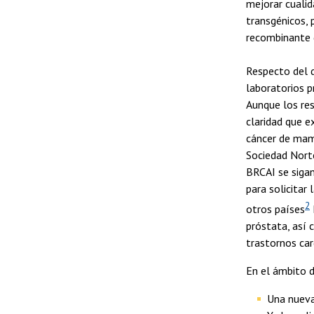
mejorar cualid
transgénicos, 
recombinante q
Respecto del 
laboratorios p
Aunque los re
claridad que e
cáncer de mama
Sociedad Nort
BRCAI se sigan
para solicitar
2
otros países
próstata, así 
trastornos car
En el ámbito d
Una nueva