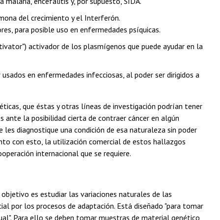
a malaria, encefalitis y, por supuesto, SIDA.
mona del crecimiento y el Interferón.
res, para posible uso en enfermedades psíquicas.
tivator") activador de los plasmígenos que puede ayudar en la
usados en enfermedades infecciosas, al poder ser dirigidos a
 éticas, que éstas y otras líneas de investigación podrían tener
s ante la posibilidad cierta de contraer cáncer en algún
 les diagnostique una condición de esa naturaleza sin poder
unto con esto, la utilización comercial de estos hallazgos
operación internacional que se requiere.
jetivo es estudiar las variaciones naturales de las
ial por los procesos de adaptación. Está diseñado "para tomar
dual". Para ello se deben tomar muestras de material genético