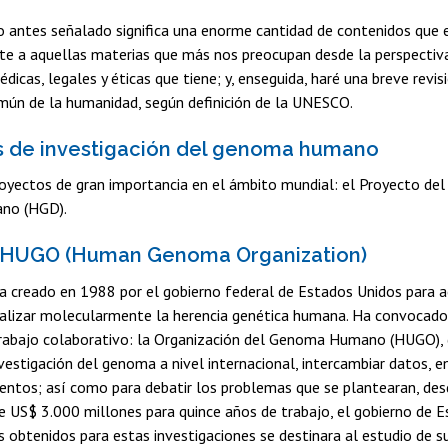
antes señalado significa una enorme cantidad de contenidos que e
e a aquellas materias que más nos preocupan desde la perspectiva de
édicas, legales y éticas que tiene; y, enseguida, haré una breve rev
mún de la humanidad, según definición de la UNESCO.
s de investigación del genoma humano
royectos de gran importancia en el ámbito mundial: el Proyecto d
no (HGD).
 HUGO (Human Genoma Organization)
 creado en 1988 por el gobierno federal de Estados Unidos para ac
nalizar molecularmente la herencia genética humana. Ha convocado 
trabajo colaborativo: la Organización del Genoma Humano (HUGO), 
nvestigación del genoma a nivel internacional, intercambiar datos, 
entos; así como para debatir los problemas que se plantearan, desd
 US$ 3.000 millones para quince años de trabajo, el gobierno de E
s obtenidos para estas investigaciones se destinara al estudio de s