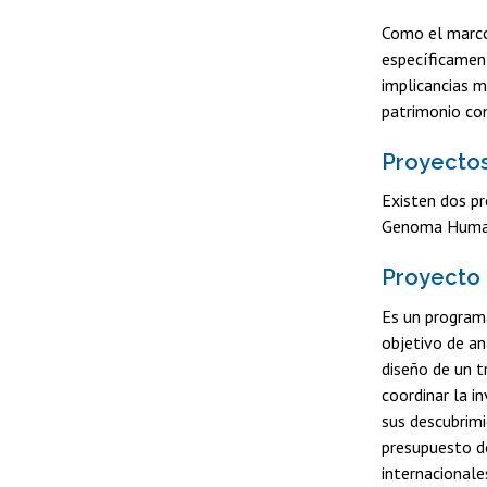
Como el marco 
específicament
implicancias m
patrimonio co
Proyecto
Existen dos p
Genoma Huma
Proyecto
Es un programa
objetivo de a
diseño de un 
coordinar la i
sus descubrimi
presupuesto de
internacionale