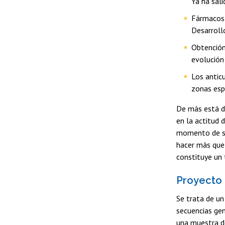
Ya ha sali
Fármacos 
Desarroll
Obtención
evolución 
Los antic
zonas esp
De más está de
en la actitud 
momento de su 
hacer más que 
constituye un 
Proyecto
Se trata de un
secuencias gen
una muestra de