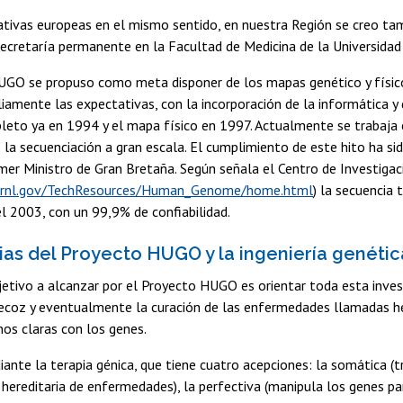
ciativas europeas en el mismo sentido, en nuestra Región se creo
ecretaría permanente en la Facultad de Medicina de la Universidad 
UGO se propuso como meta disponer de los mapas genético y físico 
amente las expectativas, con la incorporación de la informática y
leto ya en 1994 y el mapa físico en 1997. Actualmente se trabaja
do la secuenciación a gran escala. El cumplimiento de este hito ha 
imer Ministro de Gran Bretaña. Según señala el Centro de Investi
ornl.gov/TechResources/Human_Genome/home.html
) la secuencia
el 2003, con un 99,9% de confiabilidad.
ias del Proyecto HUGO y la ingeniería genétic
etivo a alcanzar por el Proyecto HUGO es orientar toda esta inves
ecoz y eventualmente la curación de las enfermedades llamadas her
os claras con los genes.
ante la terapia génica, que tiene cuatro acepciones: la somática (t
 hereditaria de enfermedades), la perfectiva (manipula los genes par