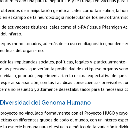
do al mercado una para la hepatitis B y se trabaja en vacunas para l
obtenidos de manipulación genética, tales como la insulina, la hor
o en el campo de la neurobiología molecular de los neurotransmiso
 de activadores tisulares, tales como el t-PA ("tissue Plasmigen Ac
del infarto.
uerpos monoclonados, además de su uso en diagnóstico, pueden ser 
ecíficas del organismo.
cir las implicancias sociales, políticas, legales y -particularmente-
de las personas, que verían la posibilidad de extirparse órganos sano
vida, o, peor aún, experimentarían la oscura expectativa de que se
esperar su aparición, con las fatídicas consecuencias previsibles. J
tema no resuelto y altamente desestabilizador para la necesaria co
 Diversidad del Genoma Humano
 proyecto no vinculado formalmente con el Proyecto HUGO y cuyo ob
éticas en diferentes grupos de todo el mundo, con un interés espec
 la especie humana para el estudio genético de la variación indivi