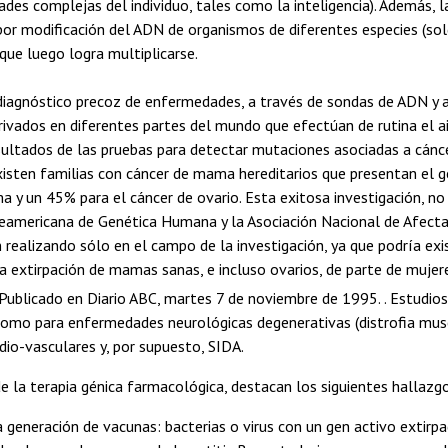
ades complejas del individuo, tales como la inteligencia). Además, l
por modificación del ADN de organismos de diferentes especies (so
ue luego logra multiplicarse.
diagnóstico precoz de enfermedades, a través de sondas de ADN y 
rivados en diferentes partes del mundo que efectúan de rutina el a
sultados de las pruebas para detectar mutaciones asociadas a cánc
xisten familias con cáncer de mama hereditarios que presentan el 
 y un 45% para el cáncer de ovario. Esta exitosa investigación, no 
eamericana de Genética Humana y la Asociación Nacional de Afecta
 realizando sólo en el campo de la investigación, ya que podría exis
 la extirpación de mamas sanas, e incluso ovarios, de parte de muj
Publicado en Diario ABC, martes 7 de noviembre de 1995. . Estudios 
como para enfermedades neurológicas degenerativas (distrofia musc
dio-vasculares y, por supuesto, SIDA.
e la terapia génica farmacológica, destacan los siguientes hallazg
 generación de vacunas: bacterias o virus con un gen activo extirp