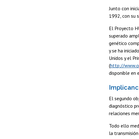
Junto con ini
1992, con su s
El Proyecto H
superado ampli
genético comp
y se ha inicia
Unidos y el Pr
(
http://www.
disponible en 
Implicanc
El segundo obj
diagnóstico pr
relaciones men
Todo ello medi
la transmisión