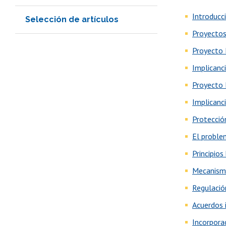
Introducc
Selección de artículos
Proyectos
Proyecto
Implicanc
Proyecto
Implicanc
Protecci
El proble
Principios
Mecanismo
Regulació
Acuerdos 
Incorpora