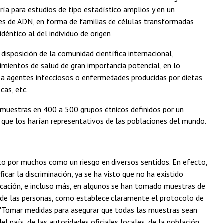
ía para estudios de tipo estadístico amplios y en un
s de ADN, en forma de familias de células transformadas
déntico al del individuo de origen.
disposición de la comunidad científica internacional,
ocimientos de salud de gran importancia potencial, en lo
ia a agentes infecciosos o enfermedades producidas por dietas
cas, etc.
 muestras en 400 a 500 grupos étnicos definidos por un
 que los harían representativos de las poblaciones del mundo.
sto por muchos como un riesgo en diversos sentidos. En efecto,
ficar la discriminación, ya se ha visto que no ha existido
ficación, e incluso más, en algunos se han tomado muestras de
o de las personas, como establece claramente el protocolo de
a: "Tomar medidas para asegurar que todas las muestras sean
l país, de las autoridades oficiales locales, de la población