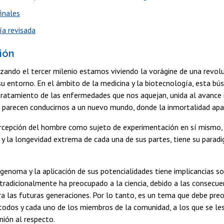
inales
ía revisada
ión
ndo el tercer milenio estamos viviendo la vorágine de una revoluc
u entorno. En el ámbito de la medicina y la biotecnología, esta b
tratamiento de las enfermedades que nos aquejan, unida al avance 
, parecen conducirnos a un nuevo mundo, donde la inmortalidad ap
cepción del hombre como sujeto de experimentación en sí mismo, p
y la longevidad extrema de cada una de sus partes, tiene su para
 genoma y la aplicación de sus potencialidades tiene implicancias s
 tradicionalmente ha preocupado a la ciencia, debido a las consecue
ra las futuras generaciones. Por lo tanto, es un tema que debe preo
 todos y cada uno de los miembros de la comunidad, a los que se 
nión al respecto.