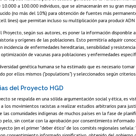
 10.000 a 100.000 individuos, que se almacenarán en su gran mayor
ducido (no más del 10%) para obtención de fuentes más permanente
ell lines) que permitan incluso su multiplicación para producir ADN i
el Proyecto, según sus autores, es poner la información disponible a 
historia y orígenes de las poblaciones. Esto permitiría adquirir con
n incidencia de enfermedades hereditarias, sensibilidad y resistenc
 optimización de vacunas para poblaciones y enfermedades específi
 diversidad genética humana se ha estimado que es necesario tomar
o por ellos mismos ("populations") y seleccionados según criterios
ias del Proyecto HGD
ecto se respalda en una sólida argumentación social y ética, es vi
a los movimientos racistas a realizar estudios arbitrarios para justi
de las comunidades indígenas de muchos países en la fase de plani
 o pelo, sin contar con la aprobación por consentimiento informad
oyecto (en el primer "deber ético" de los comités regionales señal
on consentimiento informado significativo, obtenido del gobierno de