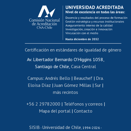
Calificación académica
Postulación al AUCAI
Funcionarias/os
Cursos internos de capacitación
Bienestar del personal
Certificación en estándares de igualdad de género
Portal de movilidad interna
Certificado de renta
Av. Libertador Bernardo O'Higgins 1058,
Santiago de Chile,
Casa Central
Certificado de renta honorarios
Gestión de correo uchile
Campus
:
Andrés Bello
|
Beauchef
|
Dra.
Editar páginas blancas
Eloísa Díaz
|
Juan Gómez Millas
|
Sur
|
más recintos
Extranjeras/os
Revalidación y reconocimiento de títulos
+56 2 29782000
|
Teléfonos y correos
|
Mapa del portal
|
Contacto
Postulación al Programa de Movilidad Estudiantil
Inscripción de asignaturas
SISIB
Universidad de Chile
Cursos de español
-
, 1994-2026 -