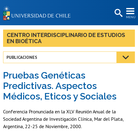
EXTENSIÓN
MENÚ
BIBLIOTECAS
LA UNIVERSIDAD
CENTRO INTERDISCIPLINARIO DE ESTUDIOS
EN BIOÉTICA
Postulantes
Estudiantes
PUBLICACIONES
Académicas/os
Pruebas Genéticas
Funcionarias/os
Predictivas. Aspectos
Médicos, Eticos y Sociales
Egresadas/os
Conferencia Pronunciada en la XLV Reunión Anual de la
Sociedad Argentina de Investigación Clínica, Mar del Plata,
Argentina, 22-25 de Noviembre, 2000.