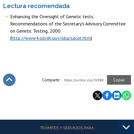
Lectura recomendada
Enhancing the Oversight of Genetic tests.
Recommendations of the Secretary's Advisory Committee
on Genetic Testing, 2000.
(
http://www4.od.nih.gov/oba/sacgt.htm
)
Compartir:
Copiar
https://uchile.cl/u76988
Subir
Más información
TRÁMITES Y SERVICIOS PARA