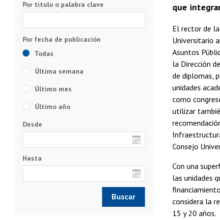
Por título o palabra clave
que integran
El rector de la
Universitario 
Asuntos Públic
Todas
la Dirección d
Última semana
de diplomas, p
unidades acadé
Último mes
como congresos
Último año
utilizar tambi
recomendación 
Desde
Infraestructur
Consejo Univers
Hasta
Con una superf
las unidades q
financiamiento
considera la r
15 y 20 años.