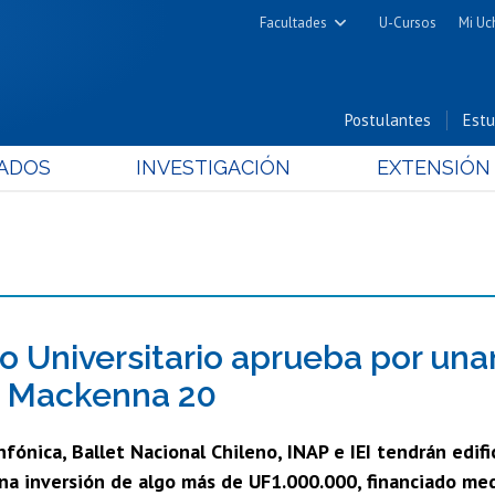
Facultades
U-Cursos
Mi Uc
Arquitectura y Urbanismo
Ciencias
Postulantes
Estu
Cs. Físicas y Matemáticas
ADOS
INVESTIGACIÓN
EXTENSIÓN
Cs. Químicas y Farmacéuticas
Cs. Veterinarias y Pecuarias
Derecho
Filosofía y Humanidades
Medicina
Estudios Avanzados en Educación
o Universitario aprueba por un
Nutrición y Tecnología de
a Mackenna 20
Alimentos
fónica, Ballet Nacional Chileno, INAP e IEI tendrán edif
 una inversión de algo más de UF1.000.000, financiado m