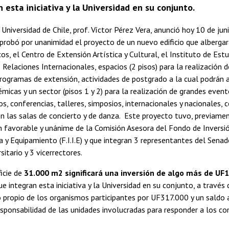
 esta iniciativa y la Universidad en su conjunto.
 Universidad de Chile, prof. Víctor Pérez Vera, anunció hoy 10 de jun
aprobó por unanimidad el proyecto de un nuevo edificio que albergar
os, el Centro de Extensión Artística y Cultural, el Instituto de Est
e Relaciones Internacionales, espacios (2 pisos) para la realización 
rogramas de extensión, actividades de postgrado a la cual podrán 
micas y un sector (pisos 1 y 2) para la realización de grandes event
, conferencias, talleres, simposios, internacionales y nacionales, c
én las salas de concierto y de danza. Este proyecto tuvo, previamen
favorable y unánime de la Comisión Asesora del Fondo de Inversió
a y Equipamiento (F.I.I.E) y que integran 3 representantes del Senado
itario y 3 vicerrectores.
icie de
31.000 m2 significará una inversión de algo más de UF
ue integran esta iniciativa y la Universidad en su conjunto, a través
 propio de los organismos participantes por UF317.000 y un saldo a
esponsabilidad de las unidades involucradas para responder a los c