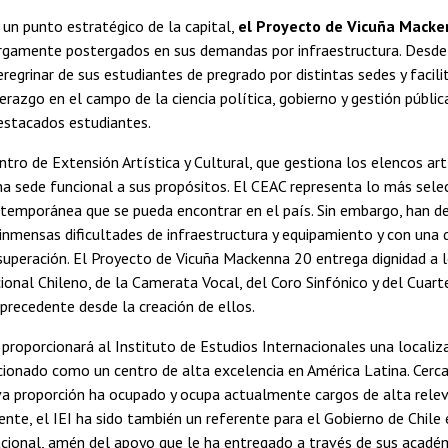
un punto estratégico de la capital,
el Proyecto de Vicuña Macke
rgamente postergados en sus demandas por infraestructura. Desde l
egrinar de sus estudiantes de pregrado por distintas sedes y facili
iderazgo en el campo de la ciencia política, gobierno y gestión púb
estacados estudiantes.
ntro de Extensión Artística y Cultural, que gestiona los elencos ar
a sede funcional a sus propósitos. El CEAC representa lo más selec
emporánea que se pueda encontrar en el país. Sin embargo, han de
 inmensas dificultades de infraestructura y equipamiento y con un
uperación. El Proyecto de Vicuña Mackenna 20 entrega dignidad a lo
ional Chileno, de la Camerata Vocal, del Coro Sinfónico y del Cuart
 precedente desde la creación de ellos.
proporcionará al Instituto de Estudios Internacionales una localiza
cionado como un centro de alta excelencia en América Latina. Cerca
iva proporción ha ocupado y ocupa actualmente cargos de alta relev
e, el IEI ha sido también un referente para el Gobierno de Chile en
acional, amén del apoyo que le ha entregado a través de sus académ