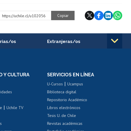
Copiar
https://uchile.cl/u102056
rias/os
Extranjeras/os
rnos de
Revalidación y reconocimiento
n
de títulos
el personal
Postulación al Programa de
Movilidad Estudiantil
D Y CULTURA
SERVICIOS EN LÍNEA
ovilidad interna
Inscripción de asignaturas
|
 de renta
U-Cursos
Ucampus
Cursos de español
 de renta
vidades
Biblioteca digital
Repositorio Académico
correo uchile
|
le
Uchile TV
Libros electrónicos
nas blancas
Tesis U. de Chile
os
Revistas académicas
, sexual y violencia
Denuncias administrativas