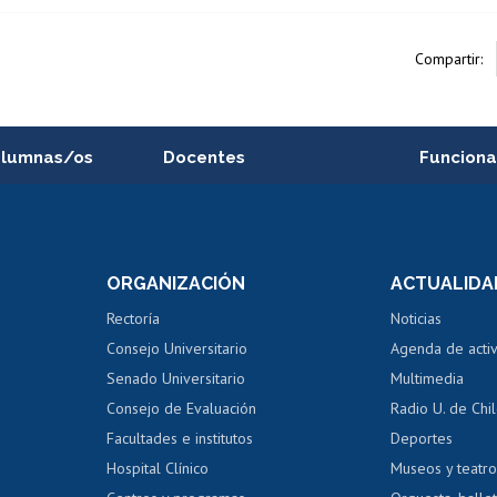
Compartir:
alumnas/os
Docentes
Funciona
Postulación a concursos
Cursos inte
internos de investigación
capacitació
e asignaturas
Consulta a bases de datos
Bienestar d
 de notas
ORGANIZACIÓN
ACTUALIDA
Perfeccionamiento
Portal de m
 regular
Editar Portafolio Académico
Certificado
Rectoría
Noticias
tal
Evaluación docente
Certificado
Consejo Universitario
Agenda de acti
dito alumnos
honorarios
Calificación académica
Senado Universitario
Multimedia
dito exalumnos
Gestión de 
Consejo de Evaluación
Radio U. de Chi
Postulación al AUCAI
y grados
Editar pági
Facultades e institutos
Deportes
Hospital Clínico
Museos y teatr
da tecnológica
Tarjeta TUI
Wifi
Acoso laboral