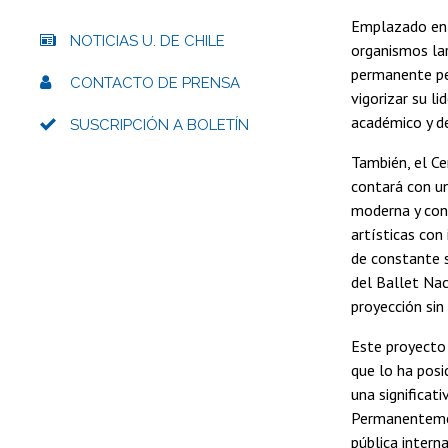
Emplazado en 
NOTICIAS U. DE CHILE
organismos la
permanente per
CONTACTO DE PRENSA
vigorizar su l
académico y d
SUSCRIPCIÓN A BOLETÍN
También, el Ce
contará con un
moderna y cont
artísticas con
de constante s
del Ballet Nac
proyección sin
Este proyecto 
que lo ha posi
una significat
Permanentement
pública intern