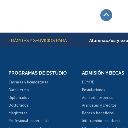
Subir
Más información
TRÁMITES Y SERVICIOS PARA
Alumnas/os y ex
Matrícula en línea
Inscripción y cambio d
Consulta y certificado
PROGRAMAS DE ESTUDIO
ADMISIÓN Y BECAS
Certificado de alumno
Carreras y licenciaturas
DEMRE
Servicio médico y den
Bachillerato
Postulaciones
Pago de arancel y cré
Diplomados
Admisión especial
Pago de arancel y cré
Doctorados
Aranceles y créditos
Certificado de títulos 
Magísteres
Becas y beneficios
Profesional especialista
Intercambio estudiantil
Mi Uchile
Ayu