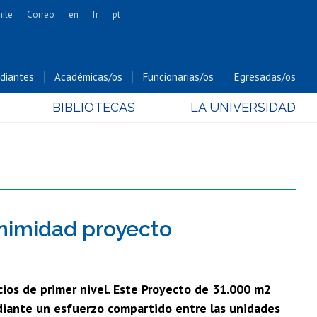
hile
Correo
en
fr
pt
Artes
Cs. Agronómicas
diantes
Académicas/os
Funcionarias/os
Egresadas/os
Cs. Forestales y Conservación
BIBLIOTECAS
LA UNIVERSIDAD
Cs. Sociales
Comunicación e Imagen
Economía y Negocios
Gobierno
Odontología
Estudios Internacionales
animidad proyecto
Bachillerato
Hospital Clínico
icios de primer nivel. Este Proyecto de 31.000 m2
ediante un esfuerzo compartido entre las unidades