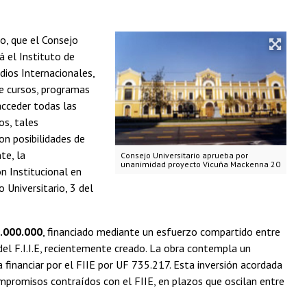
io, que el Consejo
á el Instituto de
udios Internacionales,
de cursos, programas
acceder todas las
os, tales
on posibilidades de
te, la
Consejo Universitario aprueba por
unanimidad proyecto Vicuña Mackenna 20
n Institucional en
 Universitario, 3 del
1.000.000
, financiado mediante un esfuerzo compartido entre
 del F.I.I.E, recientemente creado. La obra contempla un
 financiar por el FIIE por UF 735.217. Esta inversión acordada
ompromisos contraídos con el FIIE, en plazos que oscilan entre