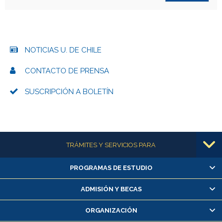
NOTICIAS U. DE CHILE
CONTACTO DE PRENSA
SUSCRIPCIÓN A BOLETÍN
Más información
TRÁMITES Y SERVICIOS PARA
PROGRAMAS DE ESTUDIO
Alumnas/os y exalumnas/os
Matrícula en línea
ADMISIÓN Y BECAS
Inscripción y cambio de asignaturas
ORGANIZACIÓN
Consulta y certificado de notas