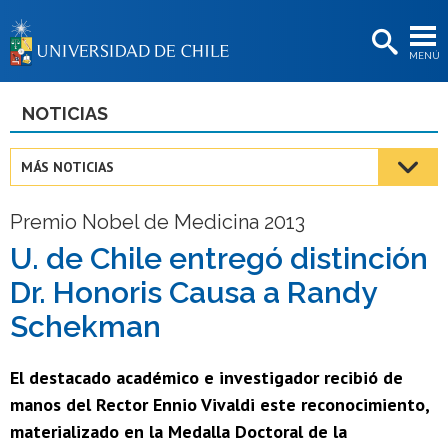
EXTENSIÓN
MENÚ
BIBLIOTECAS
LA UNIVERSIDAD
NOTICIAS
Postulantes
MÁS NOTICIAS
Estudiantes
Premio Nobel de Medicina 2013
Académicas/os
U. de Chile entregó distinción
Funcionarias/os
Dr. Honoris Causa a Randy
Egresadas/os
Schekman
El destacado académico e investigador recibió de
manos del Rector Ennio Vivaldi este reconocimiento,
materializado en la Medalla Doctoral de la