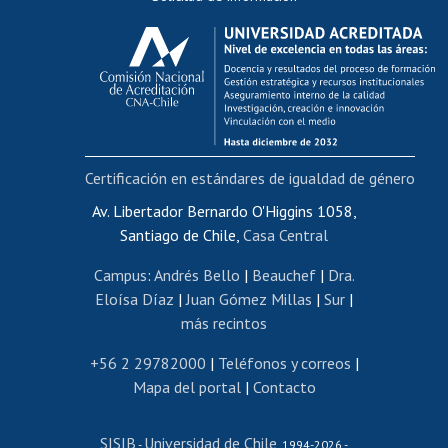
Calificación académica
Postulación al AUCAI
Funcionarias/os
Cursos internos de capacitación
Bienestar del personal
Certificación en estándares de igualdad de género
Portal de movilidad interna
Certificado de renta
Av. Libertador Bernardo O'Higgins 1058,
Santiago de Chile,
Casa Central
Certificado de renta honorarios
Gestión de correo uchile
Campus
:
Andrés Bello
|
Beauchef
|
Dra.
Editar páginas blancas
Eloísa Díaz
|
Juan Gómez Millas
|
Sur
|
más recintos
Extranjeras/os
Revalidación y reconocimiento de títulos
+56 2 29782000
|
Teléfonos y correos
|
Mapa del portal
|
Contacto
Postulación al Programa de Movilidad Estudiantil
Inscripción de asignaturas
SISIB
Universidad de Chile
Cursos de español
-
, 1994-2026 -