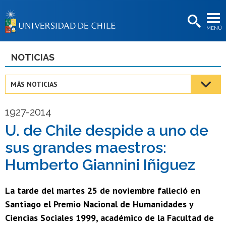
EXTENSIÓN
MENÚ
BIBLIOTECAS
LA UNIVERSIDAD
NOTICIAS
Postulantes
MÁS NOTICIAS
Estudiantes
1927-2014
Académicas/os
U. de Chile despide a uno de
Funcionarias/os
sus grandes maestros:
Egresadas/os
Humberto Giannini Iñiguez
La tarde del martes 25 de noviembre falleció en
Santiago el Premio Nacional de Humanidades y
Ciencias Sociales 1999, académico de la Facultad de