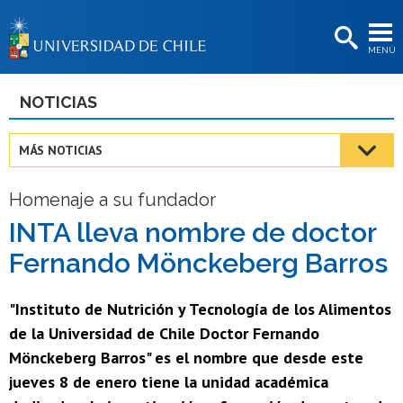
EXTENSIÓN
MENÚ
BIBLIOTECAS
LA UNIVERSIDAD
NOTICIAS
Postulantes
MÁS NOTICIAS
Estudiantes
Homenaje a su fundador
Académicas/os
INTA lleva nombre de doctor
Funcionarias/os
Fernando Mönckeberg Barros
Egresadas/os
"Instituto de Nutrición y Tecnología de los Alimentos
de la Universidad de Chile Doctor Fernando
Mönckeberg Barros" es el nombre que desde este
jueves 8 de enero tiene la unidad académica