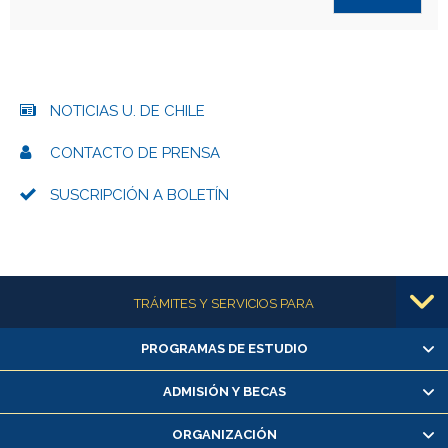
NOTICIAS U. DE CHILE
CONTACTO DE PRENSA
SUSCRIPCIÓN A BOLETÍN
Más información
TRÁMITES Y SERVICIOS PARA
PROGRAMAS DE ESTUDIO
Alumnas/os y exalumnas/os
Matrícula en línea
ADMISIÓN Y BECAS
Inscripción y cambio de asignaturas
ORGANIZACIÓN
Consulta y certificado de notas