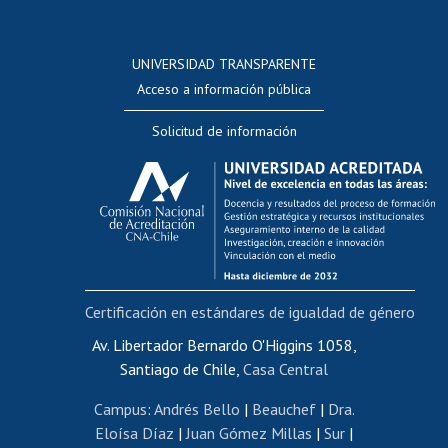
Postulación a concursos internos de investigación
Consulta a bases de datos
UNIVERSIDAD TRANSPARENTE
Perfeccionamiento
Acceso a información pública
Editar Portafolio Académico
Solicitud de información
Evaluación docente
Calificación académica
Postulación al AUCAI
Funcionarias/os
Cursos internos de capacitación
Bienestar del personal
Certificación en estándares de igualdad de género
Portal de movilidad interna
Certificado de renta
Av. Libertador Bernardo O'Higgins 1058,
Santiago de Chile,
Casa Central
Certificado de renta honorarios
Gestión de correo uchile
Campus
:
Andrés Bello
|
Beauchef
|
Dra.
Editar páginas blancas
Eloísa Díaz
|
Juan Gómez Millas
|
Sur
|