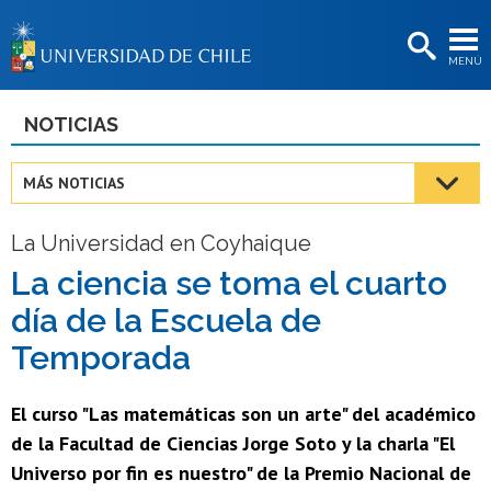
EXTENSIÓN
MENÚ
BIBLIOTECAS
LA UNIVERSIDAD
NOTICIAS
Postulantes
MÁS NOTICIAS
Estudiantes
La Universidad en Coyhaique
Académicas/os
La ciencia se toma el cuarto
Funcionarias/os
día de la Escuela de
Egresadas/os
Temporada
El curso "Las matemáticas son un arte" del académico
de la Facultad de Ciencias Jorge Soto y la charla "El
Universo por fin es nuestro" de la Premio Nacional de