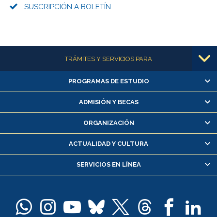
SUSCRIPCIÓN A BOLETÍN
Más información
TRÁMITES Y SERVICIOS PARA
PROGRAMAS DE ESTUDIO
Alumnas/os y exalumnas/os
Matrícula en línea
ADMISIÓN Y BECAS
Inscripción y cambio de asignaturas
ORGANIZACIÓN
Consulta y certificado de notas
Certificado de alumno regular
ACTUALIDAD Y CULTURA
Servicio médico y dental
SERVICIOS EN LÍNEA
Pago de arancel y crédito alumnos
Pago de arancel y crédito exalumnos
Certificado de títulos y grados
Docentes