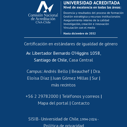
Calificación académica
Postulación al AUCAI
Funcionarias/os
Cursos internos de capacitación
Bienestar del personal
Certificación en estándares de igualdad de género
Portal de movilidad interna
Certificado de renta
Av. Libertador Bernardo O'Higgins 1058,
Santiago de Chile,
Casa Central
Certificado de renta honorarios
Gestión de correo uchile
Campus
:
Andrés Bello
|
Beauchef
|
Dra.
Editar páginas blancas
Eloísa Díaz
|
Juan Gómez Millas
|
Sur
|
más recintos
Extranjeras/os
Revalidación y reconocimiento de títulos
+56 2 29782000
|
Teléfonos y correos
|
Mapa del portal
|
Contacto
Postulación al Programa de Movilidad Estudiantil
Inscripción de asignaturas
SISIB
Universidad de Chile
Cursos de español
-
, 1994-2026 -
Política de privacidad