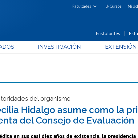
Facultades
U-Cursos
Mi Uc
Arquitectura y Urbanismo
Ciencias
Postulantes
Estu
Cs. Físicas y Matemáticas
ADOS
INVESTIGACIÓN
EXTENSIÓN
Cs. Químicas y Farmacéuticas
Cs. Veterinarias y Pecuarias
Derecho
Filosofía y Humanidades
Medicina
Estudios Avanzados en Educación
toridades del organismo
Nutrición y Tecnología de
ecilia Hidalgo asume como la pr
Alimentos
enta del Consejo de Evaluación
dita en sus casi diez años de existencia, la presidencia 