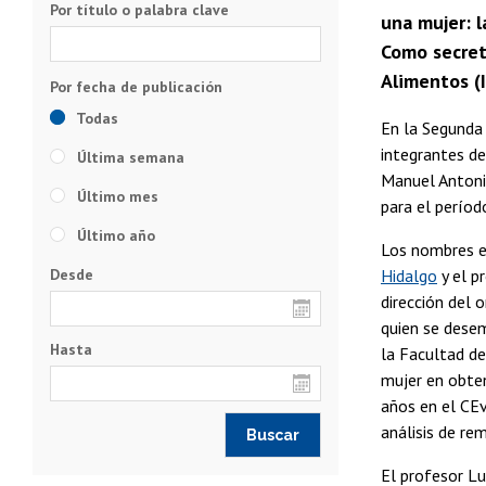
Por título o palabra clave
una mujer: l
Como secret
Alimentos (
Todas
En la Segunda 
integrantes de
Última semana
Manuel Antonio
Último mes
para el períod
Último año
Los nombres el
Desde
Hidalgo
y el p
dirección del 
quien se dese
Hasta
la Facultad de
mujer en obte
años en el CEv
análisis de re
El profesor Lu