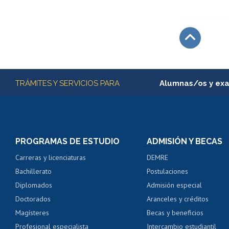
Subir
Más información
TRÁMITES Y SERVICIOS PARA
Alumnas/os y ex
Matrícula en línea
Inscripción y cambio d
Consulta y certificado
PROGRAMAS DE ESTUDIO
ADMISIÓN Y BECAS
Certificado de alumno
Carreras y licenciaturas
DEMRE
Servicio médico y den
Bachillerato
Postulaciones
Pago de arancel y cré
Diplomados
Admisión especial
Pago de arancel y cré
Doctorados
Aranceles y créditos
Certificado de títulos 
Magísteres
Becas y beneficios
Profesional especialista
Intercambio estudiantil