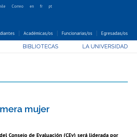
hile
Correo
en
fr
pt
Artes
Cs. Agronómicas
diantes
Académicas/os
Funcionarias/os
Egresadas/os
Cs. Forestales y Conservación
BIBLIOTECAS
LA UNIVERSIDAD
Cs. Sociales
Comunicación e Imagen
Economía y Negocios
Gobierno
Odontología
Estudios Internacionales
Bachillerato
imera mujer
Hospital Clínico
del Consejo de Evaluación (CEv) será liderada por