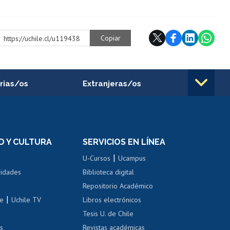
Copiar
https://uchile.cl/u119438
rias/os
Extranjeras/os
rnos de
Revalidación y reconocimiento
n
de títulos
el personal
Postulación al Programa de
Movilidad Estudiantil
D Y CULTURA
SERVICIOS EN LÍNEA
ovilidad interna
Inscripción de asignaturas
|
 de renta
U-Cursos
Ucampus
Cursos de español
 de renta
vidades
Biblioteca digital
Repositorio Académico
correo uchile
|
le
Uchile TV
Libros electrónicos
nas blancas
Tesis U. de Chile
os
Revistas académicas