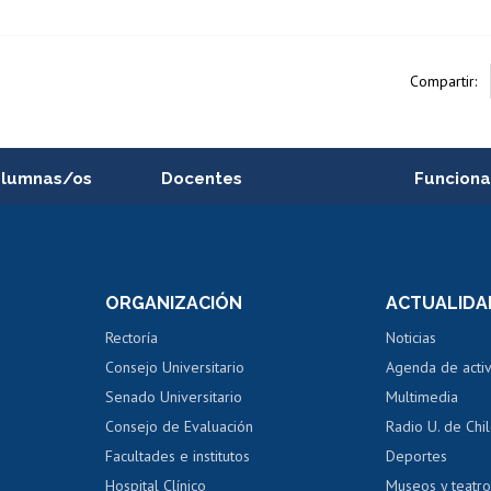
Compartir:
alumnas/os
Docentes
Funciona
Postulación a concursos
Cursos inte
internos de investigación
capacitació
e asignaturas
Consulta a bases de datos
Bienestar d
 de notas
ORGANIZACIÓN
ACTUALIDA
Perfeccionamiento
Portal de m
 regular
Editar Portafolio Académico
Certificado
Rectoría
Noticias
tal
Evaluación docente
Certificado
Consejo Universitario
Agenda de acti
dito alumnos
honorarios
Calificación académica
Senado Universitario
Multimedia
dito exalumnos
Gestión de 
Consejo de Evaluación
Radio U. de Chi
Postulación al AUCAI
y grados
Editar pági
Facultades e institutos
Deportes
Hospital Clínico
Museos y teatr