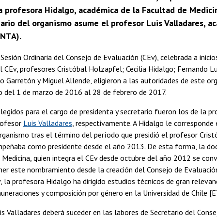
a profesora Hidalgo, académica de la Facultad de Medici
ario del organismo asume el profesor Luis Valladares, ac
INTA).
Sesión Ordinaria del Consejo de Evaluación (CEv), celebrada a inicio
l CEv, profesores Cristóbal Holzapfel; Cecilia Hidalgo; Fernando Lu
 Garretón y Miguel Allende, eligieron a las autoridades de este or
o del 1 de marzo de 2016 al 28 de febrero de 2017.
egidos para el cargo de presidenta y secretario fueron los de la p
rofesor
Luis Valladares
, respectivamente. A Hidalgo le corresponde
organismo tras el término del período que presidió el profesor Cris
mpeñaba como presidente desde el año 2013. De esta forma, la do
 Medicina, quien integra el CEv desde octubre del año 2012 se conv
ner este nombramiento desde la creación del Consejo de Evaluació
, la profesora Hidalgo ha dirigido estudios técnicos de gran relevanc
muneraciones y composición por género en la Universidad de Chile [E
is Valladares deberá suceder en las labores de Secretario del Conse