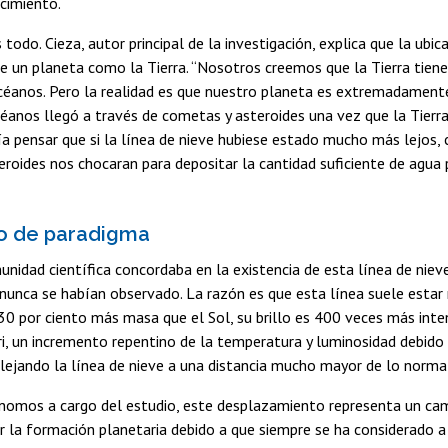
cimiento.
 todo. Cieza, autor principal de la investigación, explica que la ub
de un planeta como la Tierra. “Nosotros creemos que la Tierra tien
céanos. Pero la realidad es que nuestro planeta es extremadamente
éanos llegó a través de cometas y asteroides una vez que la Tierr
ía pensar que si la línea de nieve hubiese estado mucho más lejos,
roides nos chocaran para depositar la cantidad suficiente de agua p
o de paradigma
nidad científica concordaba en la existencia de esta línea de niev
nunca se habían observado. La razón es que esta línea suele estar 
 30 por ciento más masa que el Sol, su brillo es 400 veces más in
i, un incremento repentino de la temperatura y luminosidad debido 
 alejando la línea de nieve a una distancia mucho mayor de lo norma
nomos a cargo del estudio, este desplazamiento representa un cam
r la formación planetaria debido a que siempre se ha considerado a