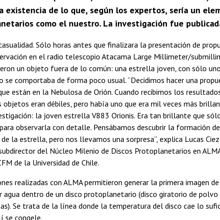
a existencia de lo que, según los expertos, sería un el
netarios como el nuestro. La investigación fue publicada
asualidad. Sólo horas antes que finalizara la presentación de prop
ervación en el radio telescopio Atacama Large Millimeter/submilli
ieron un objeto fuera de lo común: una estrella joven, con sólo un
llo se comportaba de forma poco usual.
“Decidimos hacer una propu
ue están en la Nebulosa de Orión. Cuando recibimos los resultados
 objetos eran débiles, pero había uno que era mil veces más brillan
vestigación: la joven estrella V883 Orionis. Era tan brillante que s
para observarla con detalle. Pensábamos descubrir la formación de
 de la estrella, pero nos llevamos una sorpresa”, explica Lucas Cieza
 subdirector del Núcleo Milenio de Discos Protoplanetarios en ALMA
FM de la Universidad de Chile.
nes realizadas con ALMA permitieron generar la primera imagen de 
agua dentro de un disco protoplanetario (disco giratorio de polvo
s). Se trata de la línea donde la temperatura del disco cae lo suf
lí se congele.