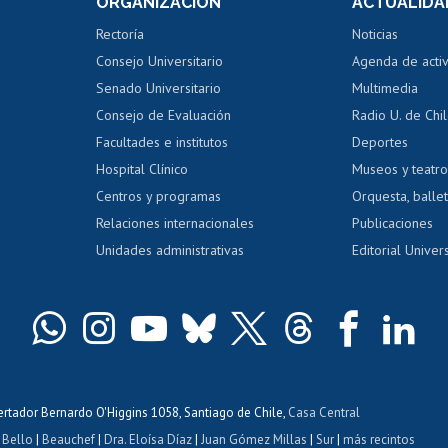
ORGANIZACIÓN
ACTUALIDA
Perfeccionamiento
Portal de m
 regular
Editar Portafolio Académico
Certificado
Rectoría
Noticias
tal
Evaluación docente
Certificado
Consejo Universitario
Agenda de acti
dito alumnos
honorarios
Calificación académica
Senado Universitario
Multimedia
dito exalumnos
Gestión de 
Consejo de Evaluación
Radio U. de Chi
Postulación al AUCAI
y grados
Editar pági
Facultades e institutos
Deportes
Hospital Clínico
Museos y teatr
da tecnológica
Tarjeta TUI
Wifi
Acoso laboral
s
Centros y programas
Orquesta, ballet
Relaciones internacionales
Publicaciones
Unidades administrativas
Editorial Univers
bertador Bernardo O'Higgins 1058, Santiago de Chile,
Casa Central
 Bello
|
Beauchef
|
Dra. Eloísa Díaz
|
Juan Gómez Millas
|
Sur
|
más recintos