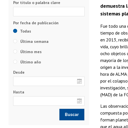
Por título o palabra clave
demuestra l
sistemas pla
Fue todo una c
Todas
tiempo de obs
en 2013, recib
Última semana
vida, cuyo bri
Último mes
ocho objetos q
mayoría de los
Último año
origen a la in
Desde
hora de ALMA 
por el colapso
investigación,
Hasta
(MAD) de la FC
Las observacio
compuesta por 
forman planeta
que el agua al