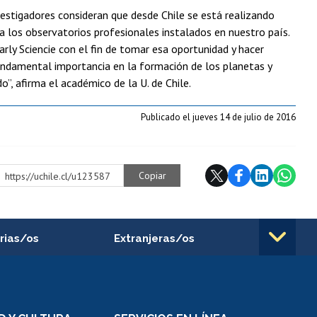
investigadores consideran que desde Chile se está realizando
a los observatorios profesionales instalados en nuestro país.
ly Sciencie con el fin de tomar esa oportunidad y hacer
 fundamental importancia en la formación de los planetas y
”, afirma el académico de la U. de Chile.
Publicado el jueves 14 de julio de 2016
Copiar
https://uchile.cl/u123587
rias/os
Extranjeras/os
rnos de
Revalidación y reconocimiento
n
de títulos
el personal
Postulación al Programa de
Movilidad Estudiantil