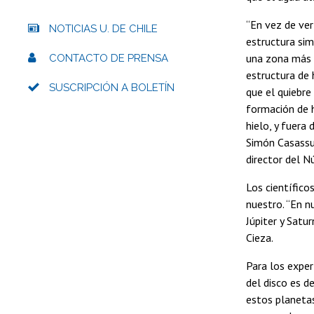
“En vez de ve
NOTICIAS U. DE CHILE
estructura sim
una zona más 
CONTACTO DE PRENSA
estructura de 
SUSCRIPCIÓN A BOLETÍN
que el quiebre
formación de h
hielo, y fuera
Simón Casassu
director del N
Los científico
nuestro. “En n
Júpiter y Satu
Cieza.
Para los exper
del disco es d
estos planetas