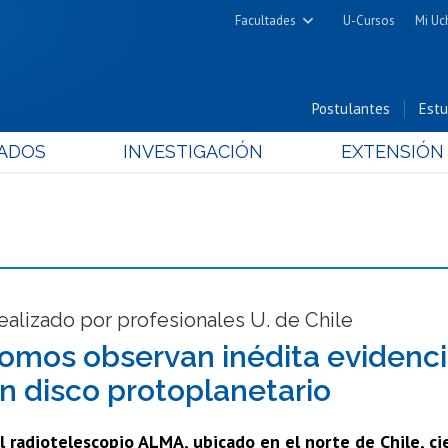
Facultades
U-Cursos
Mi Uc
Arquitectura y Urbanismo
Ciencias
Postulantes
Estu
Cs. Físicas y Matemáticas
ADOS
INVESTIGACIÓN
EXTENSIÓN
Cs. Químicas y Farmacéuticas
Cs. Veterinarias y Pecuarias
Derecho
Filosofía y Humanidades
Medicina
Estudios Avanzados en Educación
ealizado por profesionales U. de Chile
Nutrición y Tecnología de
omos observan inédita evidencia
Alimentos
n disco protoplanetario
l radiotelescopio ALMA, ubicado en el norte de Chile, c