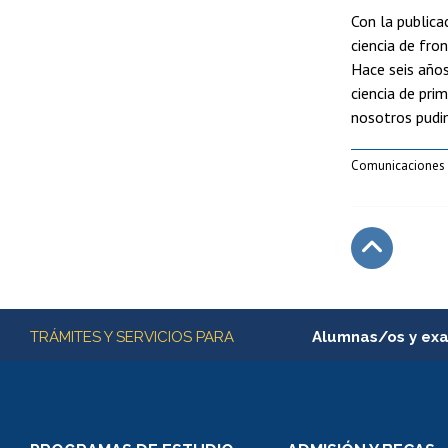
Con la publica
ciencia de fro
Hace seis años
ciencia de pri
nosotros pudim
Comunicaciones 
Subir
Más información
TRÁMITES Y SERVICIOS PARA
Alumnas/os y ex
Matrícula en línea
Inscripción y cambio d
Consulta y certificado