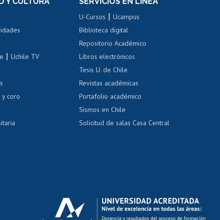
D Y CULTURA
SERVICIOS EN LÍNEA
ovilidad interna
Inscripción de asignaturas
|
 de renta
U-Cursos
Ucampus
Cursos de español
 de renta
vidades
Biblioteca digital
Repositorio Académico
correo uchile
|
le
Uchile TV
Libros electrónicos
nas blancas
Tesis U. de Chile
os
Revistas académicas
, sexual y violencia
Denuncias administrativas
 y coro
Portafolio académico
Sismos en Chile
itaria
Solicitud de salas Casa Central