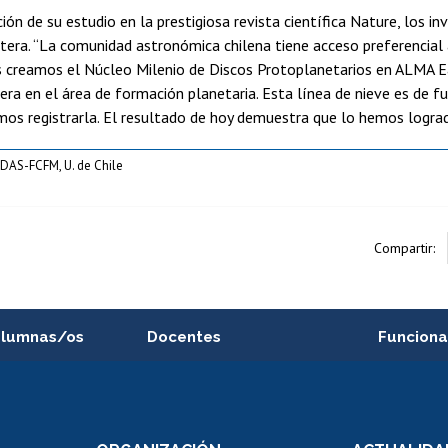
ción de su estudio en la prestigiosa revista científica Nature, los 
ntera. “La comunidad astronómica chilena tiene acceso preferencial 
 creamos el Núcleo Milenio de Discos Protoplanetarios en ALMA Ear
mera en el área de formación planetaria. Esta línea de nieve es de
os registrarla. El resultado de hoy demuestra que lo hemos logrado
DAS-FCFM, U. de Chile
Compartir:
alumnas/os
Docentes
Funciona
Postulación a concursos
Cursos inte
internos de investigación
capacitació
e asignaturas
Consulta a bases de datos
Bienestar d
 de notas