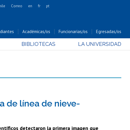
hile
Correo
en
fr
pt
Artes
Cs. Agronómicas
diantes
Académicas/os
Funcionarias/os
Egresadas/os
Cs. Forestales y Conservación
BIBLIOTECAS
LA UNIVERSIDAD
Cs. Sociales
Comunicación e Imagen
Economía y Negocios
Gobierno
Odontología
Estudios Internacionales
Bachillerato
 de línea de nieve-
Hospital Clínico
ientíficos detectaron la primera imagen que