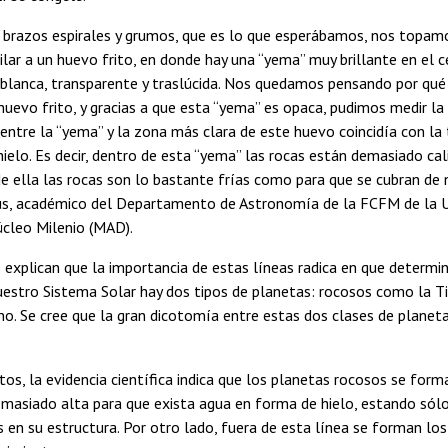
r brazos espirales y grumos, que es lo que esperábamos, nos topam
ilar a un huevo frito, en donde hay una “yema” muy brillante en el 
blanca, transparente y traslúcida. Nos quedamos pensando por qu
huevo frito, y gracias a que esta “yema” es opaca, pudimos medir l
 entre la “yema” y la zona más clara de este huevo coincidía con l
ielo. Es decir, dentro de esta “yema” las rocas están demasiado ca
 de ella las rocas son lo bastante frías como para que se cubran de 
s, académico del Departamento de Astronomía de la FCFM de la Un
úcleo Milenio (MAD).
s explican que la importancia de estas líneas radica en que determi
uestro Sistema Solar hay dos tipos de planetas: rocosos como la Ti
rno. Se cree que la gran dicotomía entre estas dos clases de plane
tos, la evidencia científica indica que los planetas rocosos se form
emasiado alta para que exista agua en forma de hielo, estando sól
 en su estructura. Por otro lado, fuera de esta línea se forman lo