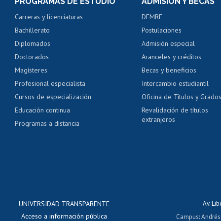
PROGRAMAS DE ESTUDIO
ADMISIÓN Y BECAS
Certificado de alumno
Carreras y licenciaturas
DEMRE
Servicio médico y den
Bachillerato
Postulaciones
Pago de arancel y cré
Diplomados
Admisión especial
Pago de arancel y cré
Doctorados
Aranceles y créditos
Certificado de títulos 
Magísteres
Becas y beneficios
Profesional especialista
Intercambio estudiantil
Mi Uchile
Ayu
Cursos de especialización
Oficina de Títulos y Grado
Educación continua
Revalidación de títulos
extranjeros
Programas a distancia
UNIVERSIDAD TRANSPARENTE
Av. Li
Acceso a información pública
Campus
:
Andrés