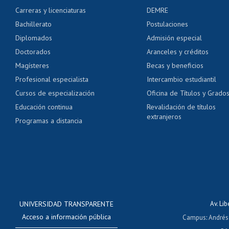
Certificado de alumno
Carreras y licenciaturas
DEMRE
Servicio médico y den
Bachillerato
Postulaciones
Pago de arancel y cré
Diplomados
Admisión especial
Pago de arancel y cré
Doctorados
Aranceles y créditos
Certificado de títulos 
Magísteres
Becas y beneficios
Profesional especialista
Intercambio estudiantil
Mi Uchile
Ayu
Cursos de especialización
Oficina de Títulos y Grado
Educación continua
Revalidación de títulos
extranjeros
Programas a distancia
UNIVERSIDAD TRANSPARENTE
Av. Li
Acceso a información pública
Campus
:
Andrés