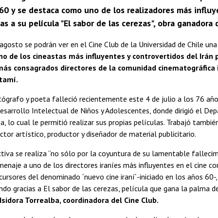
 60 y se destaca como uno de los realizadores más influy
s a su película "El sabor de las cerezas", obra ganadora
agosto se podrán ver en el Cine Club de la Universidad de Chile una
no de los cineastas más influyentes y controvertidos del Irán 
 más consagrados directores de la comunidad cinematográfica 
tamí.
ógrafo y poeta falleció recientemente este 4 de julio a los 76 año
esarrollo Intelectual de Niños y Adolescentes, donde dirigió el D
, lo cual le permitió realizar sus propias películas. Trabajó tambi
ctor artístico, productor y diseñador de material publicitario.
tiva se realiza “no sólo por la coyuntura de su lamentable falleci
naje a uno de los directores iraníes más influyentes en el cine 
cursores del denominado ´nuevo cine iraní´-iniciado en los años 60-, 
do gracias a El sabor de las cerezas, película que gana la palma d
Isidora Torrealba, coordinadora del Cine Club.