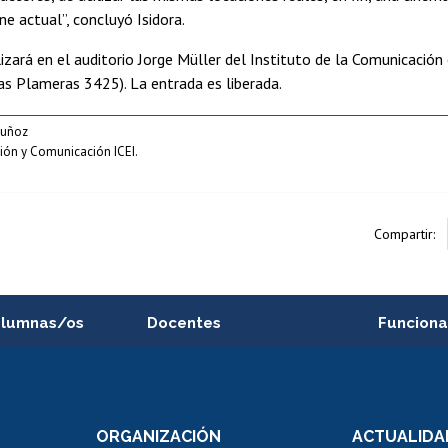
ine actual”, concluyó Isidora.
alizará en el auditorio Jorge Müller del Instituto de la Comunicaci
s Plameras 3425). La entrada es liberada.
Muñoz
sión y Comunicación ICEI.
Compartir:
alumnas/os
Docentes
Funciona
Postulación a concursos
Cursos inte
internos de investigación
capacitació
e asignaturas
Consulta a bases de datos
Bienestar d
 de notas
ORGANIZACIÓN
ACTUALIDA
Perfeccionamiento
Portal de m