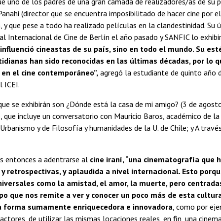
e uno de los padres de una gran camada de realizadores/as de su pa
Panahi (director que se encuentra imposibilitado de hacer cine por el
n, y que pese a todo ha realizado películas en la clandestinidad. Su 
al Internacional de Cine de Berlín el año pasado y SANFIC lo exhib
influenció cineastas de su país, sino en todo el mundo. Su esté
idianas han sido reconocidas en las últimas décadas, por lo 
en el cine contemporáneo”,
agregó la estudiante de quinto año d
l ICEI.
que se exhibirán son ¿Dónde está la casa de mi amigo? (3 de agosto)
, que incluye un conversatorio con Mauricio Baros, académico de la
 Urbanismo y de Filosofía y humanidades de la U. de Chile; y A través
es entonces a adentrarse al
cine iraní, “una cinematografía que 
 y retrospectivas, y aplaudida a nivel internacional. Esto porqu
iversales como la amistad, el amor, la muerte, pero centrada
o que nos remite a ver y conocer un poco más de esta cultura 
a forma sumamente enriquecedora e innovadora
, como por eje
actores, de utilizar las mismas locaciones reales, en fin, una cin