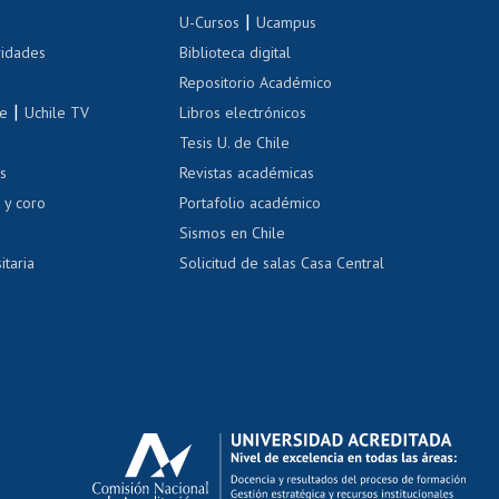
Inscripción de asignaturas
|
 de renta
U-Cursos
Ucampus
Cursos de español
 de renta
vidades
Biblioteca digital
Repositorio Académico
correo uchile
|
le
Uchile TV
Libros electrónicos
nas blancas
Tesis U. de Chile
os
Revistas académicas
, sexual y violencia
Denuncias administrativas
 y coro
Portafolio académico
Sismos en Chile
itaria
Solicitud de salas Casa Central