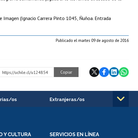
ón e Imagen (Ignacio Carrera Pinto 1045, Ñuñoa. Entrada
Publicado el martes 09 de agosto de 2016
Copiar
https://uchile.cl/u124854
rias/os
Extranjeras/os
rnos de
Revalidación y reconocimiento
n
de títulos
el personal
Postulación al Programa de
Movilidad Estudiantil
D Y CULTURA
SERVICIOS EN LÍNEA
ovilidad interna