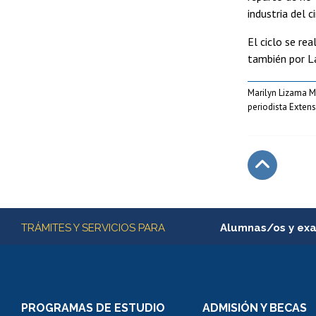
industria del c
El ciclo se re
también por La
Marilyn Lizama 
periodista Exten
Subir
Más información
TRÁMITES Y SERVICIOS PARA
Alumnas/os y ex
Matrícula en línea
Inscripción y cambio d
Consulta y certificado
PROGRAMAS DE ESTUDIO
ADMISIÓN Y BECAS