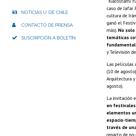
“Kiarostamí fu
caso de Jafar 
NOTICIAS U. DE CHILE
cultura de Irá
ganó el Festiv
CONTACTO DE PRENSA
más).
No solo 
temáticas cot
SUSCRIPCIÓN A BOLETÍN
fundamental 
y Televisión de
Las películas 
(10 de agosto)
Arquitectura y
agosto).
La invitación 
en festivales
elementos un
espacio-tiemp
través de un
reparto de no-