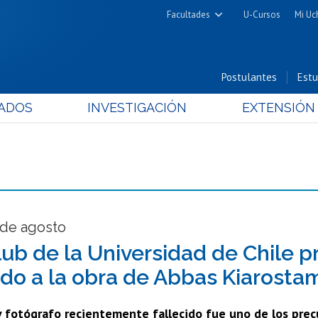
Facultades
U-Cursos
Mi Uc
Arquitectura y Urbanismo
Ciencias
Postulantes
Estu
Cs. Físicas y Matemáticas
ADOS
INVESTIGACIÓN
EXTENSIÓN
Cs. Químicas y Farmacéuticas
Cs. Veterinarias y Pecuarias
Derecho
Filosofía y Humanidades
Medicina
Estudios Avanzados en Educación
7 de agosto
Nutrición y Tecnología de
lub de la Universidad de Chile p
Alimentos
do a la obra de Abbas Kiarosta
y fotógrafo recientemente fallecido fue uno de los precu