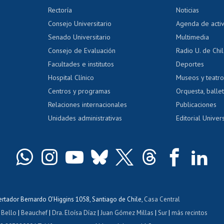
 regular
Editar Portafolio Académico
Certificado
Rectoría
Noticias
tal
Evaluación docente
Certificado
Consejo Universitario
Agenda de acti
dito alumnos
honorarios
Calificación académica
Senado Universitario
Multimedia
dito exalumnos
Gestión de 
Consejo de Evaluación
Radio U. de Chi
Postulación al AUCAI
y grados
Editar pági
Facultades e institutos
Deportes
Hospital Clínico
Museos y teatr
da tecnológica
Tarjeta TUI
Wifi
Acoso laboral
s
Centros y programas
Orquesta, ballet
Relaciones internacionales
Publicaciones
Unidades administrativas
Editorial Univers
bertador Bernardo O'Higgins 1058, Santiago de Chile,
Casa Central
 Bello
|
Beauchef
|
Dra. Eloísa Díaz
|
Juan Gómez Millas
|
Sur
|
más recintos