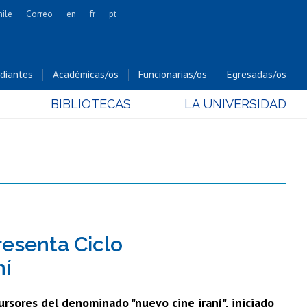
hile
Correo
en
fr
pt
Artes
Cs. Agronómicas
diantes
Académicas/os
Funcionarias/os
Egresadas/os
Cs. Forestales y Conservación
BIBLIOTECAS
LA UNIVERSIDAD
Cs. Sociales
Comunicación e Imagen
Economía y Negocios
Gobierno
Odontología
Estudios Internacionales
Bachillerato
resenta Ciclo
Hospital Clínico
mí
rsores del denominado "nuevo cine iraní", iniciado