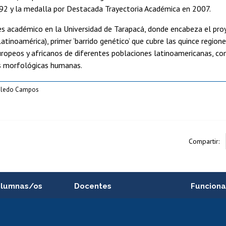
992 y la medalla por Destacada Trayectoria Académica en 2007.
 académico en la Universidad de Tarapacá, donde encabeza el proye
atinoamérica), primer ‘barrido genético’ que cubre las quince region
ropeos y africanos de diferentes poblaciones latinoamericanas, co
as morfológicas humanas.
oledo Campos
Compartir:
alumnas/os
Docentes
Funciona
Postulación a concursos
Cursos inte
internos de investigación
capacitació
e asignaturas