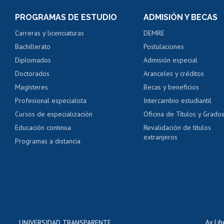
Consulta y certificado
PROGRAMAS DE ESTUDIO
ADMISIÓN Y BECAS
Certificado de alumno
Carreras y licenciaturas
DEMRE
Servicio médico y den
Bachillerato
Postulaciones
Pago de arancel y cré
Diplomados
Admisión especial
Pago de arancel y cré
Doctorados
Aranceles y créditos
Certificado de títulos 
Magísteres
Becas y beneficios
Profesional especialista
Intercambio estudiantil
Mi Uchile
Ayu
Cursos de especialización
Oficina de Títulos y Grado
Educación continua
Revalidación de títulos
extranjeros
Programas a distancia
UNIVERSIDAD TRANSPARENTE
Av. Li