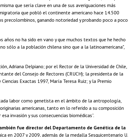
a misma que sería clave en una de sus averiguaciones más
 migratoria que pobló el continente americano hace 14.500
tos precolombinos, ganando notoriedad y probando poco a poco
os años no ha sido en vano y que muchos textos que he hecho
no sólo a la población chilena sino que a la latinoamericana",
ión, Adriana Delpiano; por el Rector de la Universidad de Chile,
sentante del Consejo de Rectores (CRUCH); la presidenta de la
 Ciencias Exactas 1997, María Teresa Ruiz; y la Premio
cada labor como genetista en el ámbito de la antropología,
originarias americanas, tanto en lo referido a su composición
 esa invasión y sus consecuencias biomédicas”.
también fue director del Departamento de Genética de la
mica en 2007 y 2009, además de la medalla Sesquicentenario U.