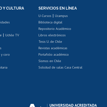
el personal
Postulación al Programa de
Movilidad Estudiantil
D Y CULTURA
SERVICIOS EN LÍNEA
ovilidad interna
Inscripción de asignaturas
|
 de renta
U-Cursos
Ucampus
Cursos de español
 de renta
vidades
Biblioteca digital
Repositorio Académico
correo uchile
|
le
Uchile TV
Libros electrónicos
nas blancas
Tesis U. de Chile
os
Revistas académicas
, sexual y violencia
Denuncias administrativas
 y coro
Portafolio académico
Sismos en Chile
itaria
Solicitud de salas Casa Central