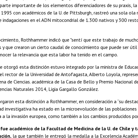
parte importante de los elementos diferenciadores de su praxis, l
 1995 con académicos de la U. de Pittsburgh, rastreó una sola ola
e indagaciones en el ADN mitocondrial de 1.300 nativos y 300 res
ocimiento, Rothhammer indicó que "sentí que este trabajo de much
s y que crearon un cierto caudal de conocimiento que puede ser útil 
nocer la relevancia que esta labor ha tenido en el campo.
le otorgó esta distinción estuvo integrado por la ministra de Educac
; el rector de la Universidad de Antofagasta, Alberto Loyola, repre
na de Ciencias. académica de la Casa de Bello y Premio Nacional de
encias Naturales 2014, Ligia Gargallo González.
rgaron esta distinción a Rothhammer, en consideración a “su desta
ad investigativa ha estado en la microevolución de las poblaciones 
a a la invasión europea, como también a los cambios producidos por
ue académico de la Facultad de Medicina de la U. de Chile y 
ción,
la que también le entregó la medalla a la Excelencia Acadé