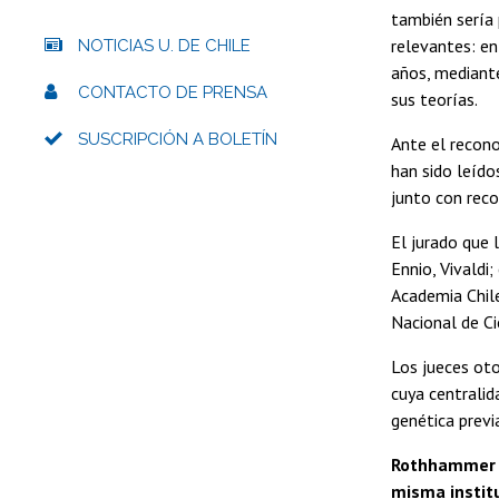
también sería 
relevantes: en
NOTICIAS U. DE CHILE
años, mediant
CONTACTO DE PRENSA
sus teorías.
SUSCRIPCIÓN A BOLETÍN
Ante el recon
han sido leído
junto con reco
El jurado que 
Ennio, Vivaldi
Academia Chile
Nacional de Ci
Los jueces oto
cuya centralid
genética previ
Rothhammer f
misma institu