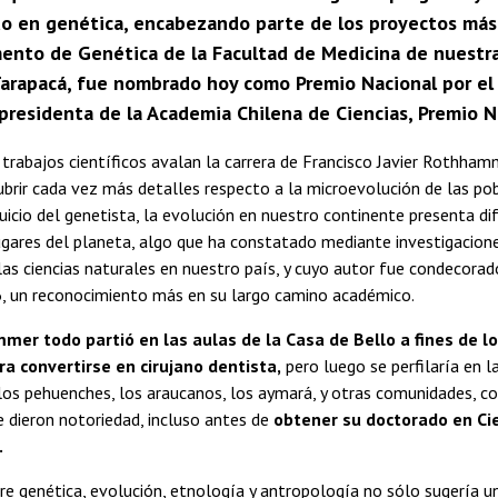
do en genética, encabezando parte de los proyectos más 
ento de Genética de la Facultad de Medicina de nuestra
 Tarapacá, fue nombrado hoy como Premio Nacional por el 
a presidenta de la Academia Chilena de Ciencias, Premio N
trabajos científicos avalan la carrera de Francisco Javier Rothham
brir cada vez más detalles respecto a la microevolución de las pob
juicio del genetista, la evolución en nuestro continente presenta di
ugares del planeta, algo que ha constatado mediante investigacion
las ciencias naturales en nuestro país, y cuyo autor fue condecor
, un reconocimiento más en su largo camino académico.
er todo partió en las aulas de la Casa de Bello a fines de lo
ra convertirse en cirujano dentista,
pero luego se perfilaría en 
os pehuenches, los araucanos, los aymará, y otras comunidades, co
 dieron notoriedad, incluso antes de
obtener su doctorado en Cie
.
re genética, evolución, etnología y antropología no sólo sugería un 