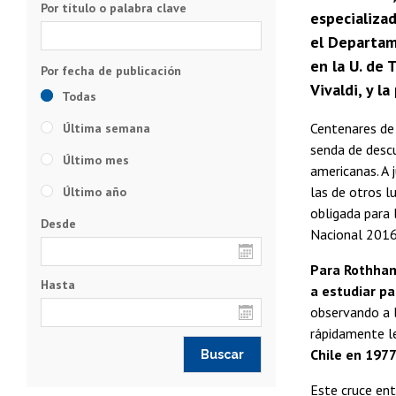
Por título o palabra clave
especializa
el Departam
en la U. de
Vivaldi, y l
Todas
Centenares de 
Última semana
senda de descu
Último mes
americanas. A 
las de otros l
Último año
obligada para 
Desde
Nacional 2016
Para Rothhamm
Hasta
a estudiar pa
observando a l
rápidamente le
Chile en 1977
Este cruce ent