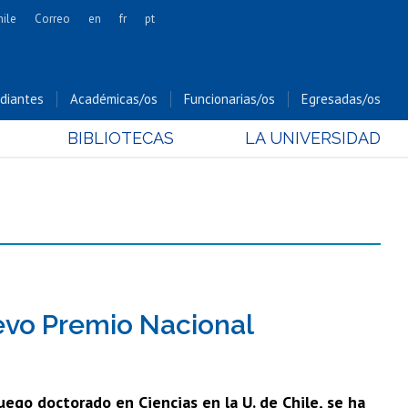
hile
Correo
en
fr
pt
Artes
Cs. Agronómicas
diantes
Académicas/os
Funcionarias/os
Egresadas/os
Cs. Forestales y Conservación
BIBLIOTECAS
LA UNIVERSIDAD
Cs. Sociales
Comunicación e Imagen
Economía y Negocios
Gobierno
Odontología
Estudios Internacionales
Bachillerato
evo Premio Nacional
Hospital Clínico
uego doctorado en Ciencias en la U. de Chile, se ha