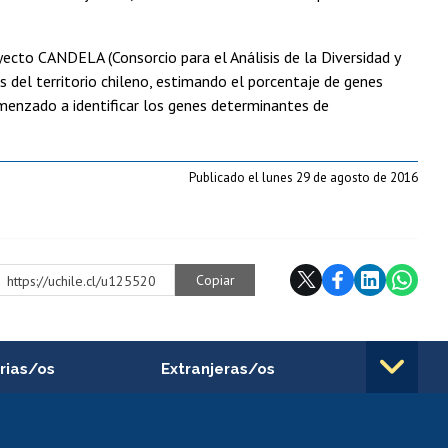
cto CANDELA (Consorcio para el Análisis de la Diversidad y
es del territorio chileno, estimando el porcentaje de genes
menzado a identificar los genes determinantes de
Publicado el lunes 29 de agosto de 2016
Copiar
https://uchile.cl/u125520
rias/os
Extranjeras/os
rnos de
Revalidación y reconocimiento
n
de títulos