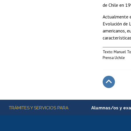
de Chile en 1
Actualmente es
Evolución de L
americanos, eu
característic
Texto: Manuel T
Prensa Uchile
Subir
Más información
TRÁMITES Y SERVICIOS PARA
Alumnas/os y ex
Matrícula en línea
Inscripción y cambio d