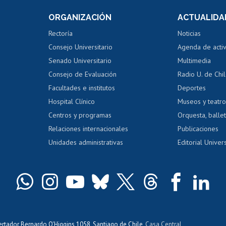
Consulta a bases de datos
Bienestar d
 de notas
ORGANIZACIÓN
ACTUALIDA
Perfeccionamiento
Portal de m
 regular
Editar Portafolio Académico
Certificado
Rectoría
Noticias
tal
Evaluación docente
Certificado
Consejo Universitario
Agenda de acti
dito alumnos
honorarios
Calificación académica
Senado Universitario
Multimedia
dito exalumnos
Gestión de 
Consejo de Evaluación
Radio U. de Chi
Postulación al AUCAI
y grados
Editar pági
Facultades e institutos
Deportes
Hospital Clínico
Museos y teatr
da tecnológica
Tarjeta TUI
Wifi
Acoso laboral
s
Centros y programas
Orquesta, ballet
Relaciones internacionales
Publicaciones
Unidades administrativas
Editorial Univers
bertador Bernardo O'Higgins 1058, Santiago de Chile,
Casa Central