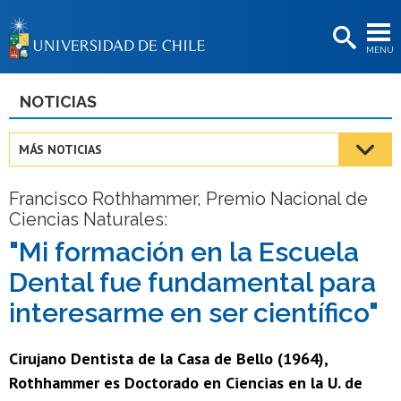
EXTENSIÓN
MENÚ
BIBLIOTECAS
LA UNIVERSIDAD
NOTICIAS
Postulantes
MÁS NOTICIAS
Estudiantes
Francisco Rothhammer, Premio Nacional de
Académicas/os
Ciencias Naturales:
Funcionarias/os
"Mi formación en la Escuela
Dental fue fundamental para
Egresadas/os
interesarme en ser científico"
Cirujano Dentista de la Casa de Bello (1964),
Rothhammer es Doctorado en Ciencias en la U. de