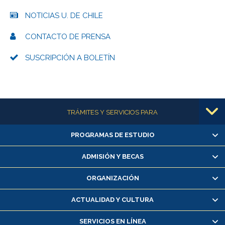
NOTICIAS U. DE CHILE
CONTACTO DE PRENSA
SUSCRIPCIÓN A BOLETÍN
Más información
TRÁMITES Y SERVICIOS PARA
PROGRAMAS DE ESTUDIO
Alumnas/os y exalumnas/os
Matrícula en línea
ADMISIÓN Y BECAS
Inscripción y cambio de asignaturas
ORGANIZACIÓN
Consulta y certificado de notas
Certificado de alumno regular
ACTUALIDAD Y CULTURA
Servicio médico y dental
SERVICIOS EN LÍNEA
Pago de arancel y crédito alumnos