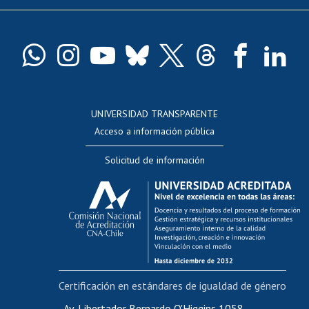
Pago de arancel y crédito exalumnos
Certificado de títulos y grados
Docentes
Postulación a concursos internos de investigación
Consulta a bases de datos
UNIVERSIDAD TRANSPARENTE
Perfeccionamiento
Acceso a información pública
Editar Portafolio Académico
Solicitud de información
Evaluación docente
Calificación académica
Postulación al AUCAI
Funcionarias/os
Cursos internos de capacitación
Bienestar del personal
Certificación en estándares de igualdad de género
Portal de movilidad interna
Certificado de renta
Av. Libertador Bernardo O'Higgins 1058,