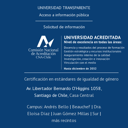
Consulta a bases de datos
UNIVERSIDAD TRANSPARENTE
Perfeccionamiento
Acceso a información pública
Editar Portafolio Académico
Solicitud de información
Evaluación docente
Calificación académica
Postulación al AUCAI
Funcionarias/os
Cursos internos de capacitación
Bienestar del personal
Certificación en estándares de igualdad de género
Portal de movilidad interna
Certificado de renta
Av. Libertador Bernardo O'Higgins 1058,
Santiago de Chile,
Casa Central
Certificado de renta honorarios
Gestión de correo uchile
Campus
:
Andrés Bello
|
Beauchef
|
Dra.
Editar páginas blancas
Eloísa Díaz
|
Juan Gómez Millas
|
Sur
|
más recintos
Extranjeras/os