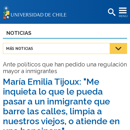
EXTENSIÓN
MENÚ
BIBLIOTECAS
LA UNIVERSIDAD
NOTICIAS
Postulantes
MÁS NOTICIAS
Estudiantes
Ante políticos que han pedido una regulación
Académicas/os
mayor a inmigrantes
Funcionarias/os
María Emilia Tijoux: "Me
inquieta lo que le pueda
Egresadas/os
pasar a un inmigrante que
barre las calles, limpia a
nuestros viejos, o atiende en