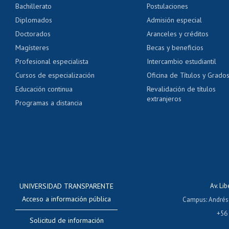
Bachillerato
Postulaciones
Pago de arancel y cré
Diplomados
Admisión especial
Pago de arancel y cré
Doctorados
Aranceles y créditos
Certificado de títulos 
Magísteres
Becas y beneficios
Profesional especialista
Intercambio estudiantil
Mi Uchile
Ayu
Cursos de especialización
Oficina de Títulos y Grado
Educación continua
Revalidación de títulos
extranjeros
Programas a distancia
UNIVERSIDAD TRANSPARENTE
Av. Li
Acceso a información pública
Campus
:
Andrés
+56
Solicitud de información