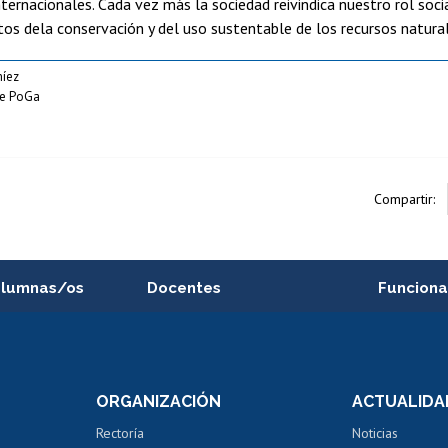
nternacionales. Cada vez más la sociedad reivindica nuestro rol so
os dela conservación y del uso sustentable de los recursos natural
míez
ipe PoGa
Compartir:
alumnas/os
Docentes
Funciona
Postulación a concursos
Cursos inte
internos de investigación
capacitació
e asignaturas
Consulta a bases de datos
Bienestar d
 de notas
ORGANIZACIÓN
ACTUALIDA
Perfeccionamiento
Portal de m
 regular
Editar Portafolio Académico
Certificado
Rectoría
Noticias
tal