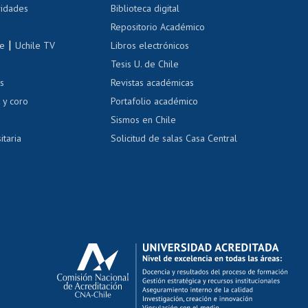
 de renta
vidades
Biblioteca digital
Repositorio Académico
correo uchile
|
le
Uchile TV
Libros electrónicos
nas blancas
Tesis U. de Chile
os
Revistas académicas
, sexual y violencia
Denuncias administrativas
 y coro
Portafolio académico
Sismos en Chile
itaria
Solicitud de salas Casa Central