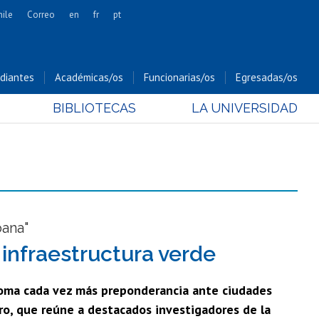
hile
Correo
en
fr
pt
Artes
Cs. Agronómicas
diantes
Académicas/os
Funcionarias/os
Egresadas/os
Cs. Forestales y Conservación
BIBLIOTECAS
LA UNIVERSIDAD
Cs. Sociales
Comunicación e Imagen
Economía y Negocios
Gobierno
Odontología
Estudios Internacionales
bana"
Bachillerato
 infraestructura verde
Hospital Clínico
toma cada vez más preponderancia ante ciudades
ro, que reúne a destacados investigadores de la