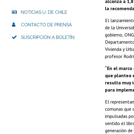
alcanza a 1,
la recomenda
NOTICIAS U. DE CHILE
El lanzamiento
CONTACTO DE PRENSA
de la Universi
gobierno, ONGs
SUSCRIPCIÓN A BOLETÍN
Departamento d
Vivienda y Urb
profesor Rodr
“En el marco 
que plantea 
resulta muy i
para impleme
El representan
comunas que co
impulsadas por
sentido el lib
generación de 