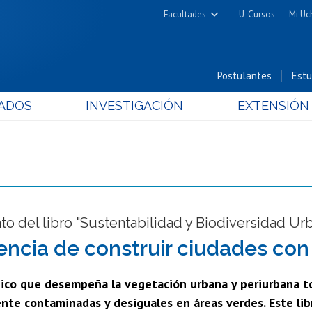
Facultades
U-Cursos
Mi Uc
Arquitectura y Urbanismo
Ciencias
Postulantes
Estu
Cs. Físicas y Matemáticas
ADOS
INVESTIGACIÓN
EXTENSIÓN
Cs. Químicas y Farmacéuticas
Cs. Veterinarias y Pecuarias
Derecho
Filosofía y Humanidades
Medicina
Estudios Avanzados en Educación
o del libro "Sustentabilidad y Biodiversidad Ur
Nutrición y Tecnología de
encia de construir ciudades con
Alimentos
ógico que desempeña la vegetación urbana y periurbana 
nte contaminadas y desiguales en áreas verdes. Este lib