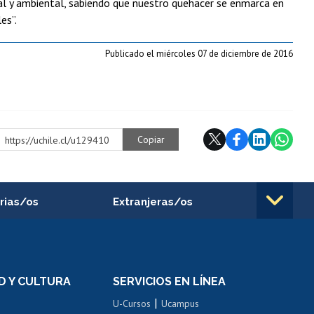
cial y ambiental, sabiendo que nuestro quehacer se enmarca en
es”.
Publicado el miércoles 07 de diciembre de 2016
Copiar
https://uchile.cl/u129410
rias/os
Extranjeras/os
rnos de
Revalidación y reconocimiento
n
de títulos
el personal
Postulación al Programa de
Movilidad Estudiantil
D Y CULTURA
SERVICIOS EN LÍNEA
ovilidad interna
Inscripción de asignaturas
|
 de renta
U-Cursos
Ucampus
Cursos de español