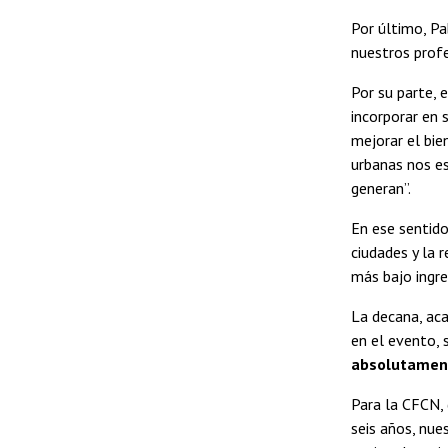
Por último, P
nuestros profe
Por su parte, 
incorporar en 
mejorar el bie
urbanas nos e
generan”.
En ese sentido
ciudades y la 
más bajo ingre
La decana, ac
en el evento, 
absolutament
Para la CFCN, 
seis años, nue