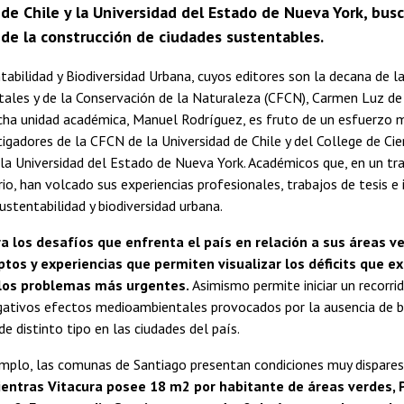
de Chile y la Universidad del Estado de Nueva York, bus
 de la construcción de ciudades sustentables.
ntabilidad y Biodiversidad Urbana, cuyos editores son la decana de l
tales y de la Conservación de la Naturaleza (CFCN), Carmen Luz de
icha unidad académica, Manuel Rodríguez, es fruto de un esfuerz
tigadores de la CFCN de la Universidad de Chile y del College de Ci
la Universidad del Estado de Nueva York. Académicos que, en un tr
ario, han volcado sus experiencias profesionales, trabajos de tesis e
ustentabilidad y biodiversidad urbana.
ra los desafíos que enfrenta el país en relación a sus áreas v
tos y experiencias que permiten visualizar los déficits que exi
 los problemas más urgentes.
Asimismo permite iniciar un recorri
egativos efectos medioambientales provocados por la ausencia de 
de distinto tipo en las ciudades del país.
plo, las comunas de Santiago presentan condiciones muy dispares e
entras Vitacura posee 18 m2 por habitante de áreas verdes, 