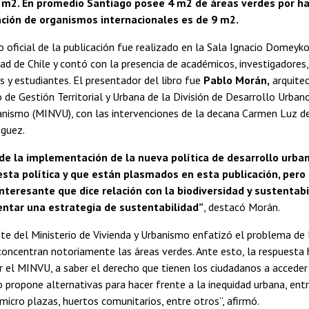
8 m2. En promedio Santiago posee 4 m2 de áreas verdes por ha
ción de organismos internacionales es de 9 m2.
 oficial de la publicación fue realizado en la Sala Ignacio Domeyko
dad de Chile y contó con la presencia de académicos, investigadores
 y estudiantes. El presentador del libro fue
Pablo Morán,
arquitec
e Gestión Territorial y Urbana de la División de Desarrollo Urbano
anismo (MINVU), con las intervenciones de la decana Carmen Luz de
íguez.
de la implementación de la nueva política de desarrollo urban
esta política y que están plasmados en esta publicación, pe
nteresante que dice relación con la biodiversidad y sustentab
ntar una estrategia de sustentabilidad”
, destacó Morán.
te del Ministerio de Vivienda y Urbanismo enfatizó el problema de l
ncentran notoriamente las áreas verdes. Ante esto, la respuesta h
 el MINVU, a saber el derecho que tienen los ciudadanos a acceder a
ro propone alternativas para hacer frente a la inequidad urbana, en
micro plazas, huertos comunitarios, entre otros”, afirmó.