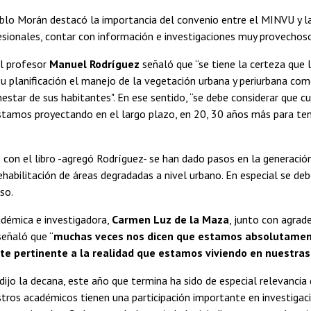
ablo Morán destacó la importancia del convenio entre el MINVU y l
sionales, contar con información e investigaciones muy provechosos
el profesor
Manuel Rodríguez
señaló que “se tiene la certeza que 
su planificación el manejo de la vegetación urbana y periurbana c
nestar de sus habitantes". En ese sentido, “se debe considerar que
stamos proyectando en el largo plazo, en 20, 30 años más para ten
 con el libro -agregó Rodríguez- se han dado pasos en la generació
rehabilitación de áreas degradadas a nivel urbano. En especial se de
so.
adémica e investigadora,
Carmen Luz de la Maza
, junto con agrade
señaló que “
muchas veces nos dicen que estamos absolutamente 
e pertinente a la realidad que estamos viviendo en nuestras 
dijo la decana, este año que termina ha sido de especial relevancia 
stros académicos tienen una participación importante en investigac