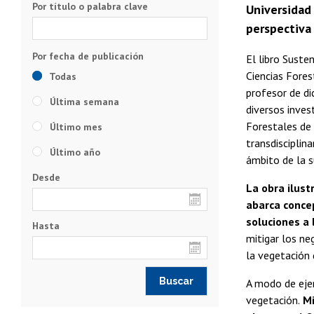
Por título o palabra clave
Universidad 
perspectiva
El libro Suste
Ciencias Fores
Todas
profesor de d
Última semana
diversos inves
Forestales de 
Último mes
transdisciplin
Último año
ámbito de la s
Desde
La obra ilust
abarca concep
soluciones a
Hasta
mitigar los n
la vegetación 
A modo de ejem
vegetación.
Mi