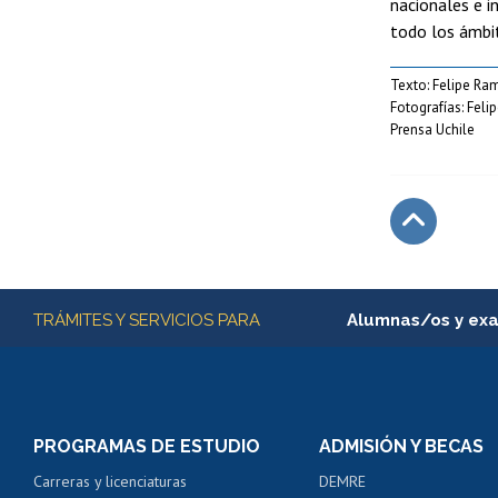
nacionales e i
todo los ámbit
Texto: Felipe Ra
Fotografías: Fel
Prensa Uchile
Subir
Más información
TRÁMITES Y SERVICIOS PARA
Alumnas/os y ex
Matrícula en línea
Inscripción y cambio d
Consulta y certificado
PROGRAMAS DE ESTUDIO
ADMISIÓN Y BECAS
Certificado de alumno
Carreras y licenciaturas
DEMRE
Servicio médico y den