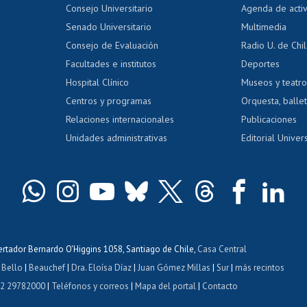
Evaluación docente
Certificado
Consejo Universitario
Agenda de acti
dito alumnos
honorarios
Calificación académica
Senado Universitario
Multimedia
dito exalumnos
Gestión de 
Consejo de Evaluación
Radio U. de Chi
Postulación al AUCAI
y grados
Editar pági
Facultades e institutos
Deportes
Hospital Clínico
Museos y teatr
da tecnológica
Tarjeta TUI
Wifi
Acoso laboral
s
Centros y programas
Orquesta, ballet
Relaciones internacionales
Publicaciones
Unidades administrativas
Editorial Univers
bertador Bernardo O'Higgins 1058, Santiago de Chile,
Casa Central
 Bello
|
Beauchef
|
Dra. Eloísa Díaz
|
Juan Gómez Millas
|
Sur
|
más recintos
 2 29782000
|
Teléfonos y correos
|
Mapa del portal
|
Contacto