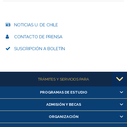
NOTICIAS U. DE CHILE
CONTACTO DE PRENSA
SUSCRIPCIÓN A BOLETÍN
Más información
TRÁMITES Y SERVICIOS PARA
PROGRAMAS DE ESTUDIO
Alumnas/os y exalumnas/os
Matrícula en línea
ADMISIÓN Y BECAS
Inscripción y cambio de asignaturas
ORGANIZACIÓN
Consulta y certificado de notas
Certificado de alumno regular