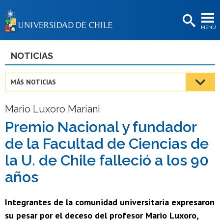
EXTENSIÓN
MENÚ
BIBLIOTECAS
LA UNIVERSIDAD
NOTICIAS
Postulantes
MÁS NOTICIAS
Estudiantes
Mario Luxoro Mariani
Académicas/os
Premio Nacional y fundador
Funcionarias/os
de la Facultad de Ciencias de
Egresadas/os
la U. de Chile falleció a los 90
años
Integrantes de la comunidad universitaria expresaron
su pesar por el deceso del profesor Mario Luxoro,