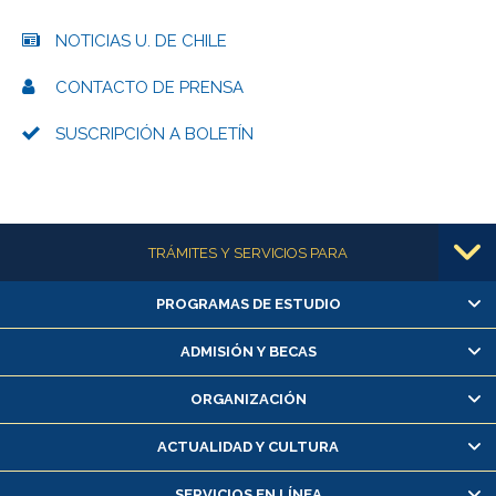
NOTICIAS U. DE CHILE
CONTACTO DE PRENSA
SUSCRIPCIÓN A BOLETÍN
Más información
TRÁMITES Y SERVICIOS PARA
PROGRAMAS DE ESTUDIO
Alumnas/os y exalumnas/os
Matrícula en línea
ADMISIÓN Y BECAS
Inscripción y cambio de asignaturas
ORGANIZACIÓN
Consulta y certificado de notas
Certificado de alumno regular
ACTUALIDAD Y CULTURA
Servicio médico y dental
SERVICIOS EN LÍNEA