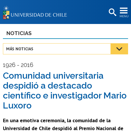
EXTENSIÓN
MENÚ
BIBLIOTECAS
LA UNIVERSIDAD
NOTICIAS
Postulantes
MÁS NOTICIAS
Estudiantes
1926 - 2016
Académicas/os
Comunidad universitaria
Funcionarias/os
despidió a destacado
Egresadas/os
científico e investigador Mario
Luxoro
En una emotiva ceremonia, la comunidad de la
Universidad de Chile despidió al Premio Nacional de