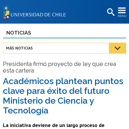
EXTENSIÓN
MENÚ
BIBLIOTECAS
LA UNIVERSIDAD
NOTICIAS
Postulantes
MÁS NOTICIAS
Estudiantes
Presidenta firmó proyecto de ley que crea
Académicas/os
esta cartera
Funcionarias/os
Académicos plantean puntos
clave para éxito del futuro
Egresadas/os
Ministerio de Ciencia y
Tecnología
La iniciativa deviene de un largo proceso de