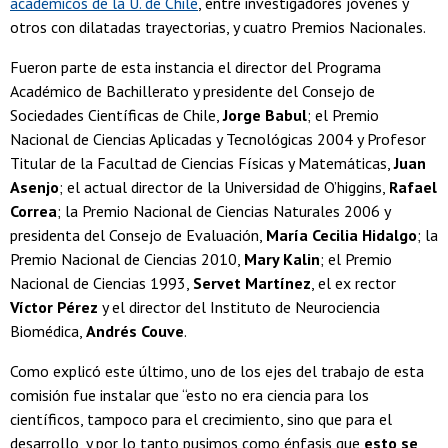
académicos de la U. de Chile
, entre investigadores jóvenes y
otros con dilatadas trayectorias, y cuatro Premios Nacionales.
Fueron parte de esta instancia el director del Programa
Académico de Bachillerato y presidente del Consejo de
Sociedades Científicas de Chile,
Jorge Babul
; el Premio
Nacional de Ciencias Aplicadas y Tecnológicas 2004 y Profesor
Titular de la Facultad de Ciencias Físicas y Matemáticas,
Juan
Asenjo
; el actual director de la Universidad de O’higgins,
Rafael
Correa
; la Premio Nacional de Ciencias Naturales 2006 y
presidenta del Consejo de Evaluación,
María Cecilia Hidalgo
; la
Premio Nacional de Ciencias 2010,
Mary Kalin
; el Premio
Nacional de Ciencias 1993,
Servet Martínez
, el ex rector
Víctor Pérez
y el director del Instituto de Neurociencia
Biomédica,
Andrés Couve
.
Como explicó este último, uno de los ejes del trabajo de esta
comisión fue instalar que “esto no era ciencia para los
científicos, tampoco para el crecimiento, sino que para el
desarrollo, y por lo tanto pusimos como énfasis que
esto se