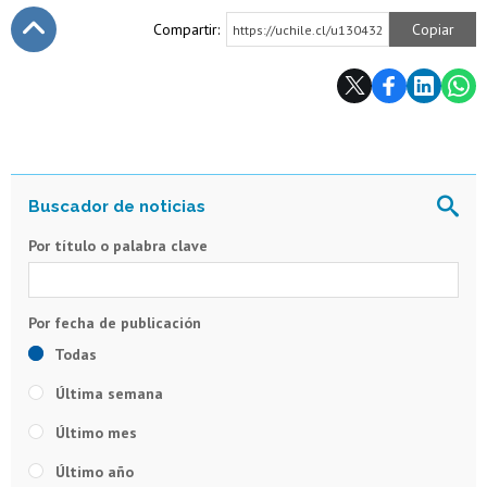
Compartir:
Copiar
https://uchile.cl/u130432
Subir
Por título o palabra clave
Todas
Última semana
Último mes
Último año