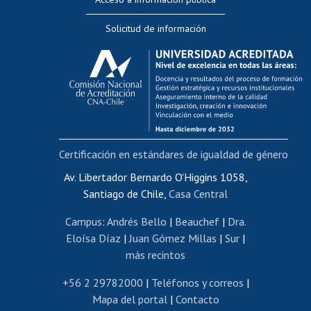
Editar Portafolio Académico
Solicitud de información
Evaluación docente
Calificación académica
Postulación al AUCAI
Funcionarias/os
Cursos internos de capacitación
Bienestar del personal
Certificación en estándares de igualdad de género
Portal de movilidad interna
Certificado de renta
Av. Libertador Bernardo O'Higgins 1058,
Santiago de Chile,
Casa Central
Certificado de renta honorarios
Gestión de correo uchile
Campus
:
Andrés Bello
|
Beauchef
|
Dra.
Editar páginas blancas
Eloísa Díaz
|
Juan Gómez Millas
|
Sur
|
más recintos
Extranjeras/os
Revalidación y reconocimiento de títulos
+56 2 29782000
|
Teléfonos y correos
|
Mapa del portal
|
Contacto
Postulación al Programa de Movilidad Estudiantil