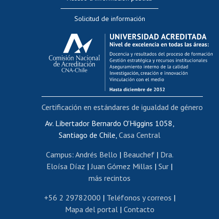
Editar Portafolio Académico
Solicitud de información
Evaluación docente
Calificación académica
Postulación al AUCAI
Funcionarias/os
Cursos internos de capacitación
Bienestar del personal
Certificación en estándares de igualdad de género
Portal de movilidad interna
Certificado de renta
Av. Libertador Bernardo O'Higgins 1058,
Santiago de Chile,
Casa Central
Certificado de renta honorarios
Gestión de correo uchile
Campus
:
Andrés Bello
|
Beauchef
|
Dra.
Editar páginas blancas
Eloísa Díaz
|
Juan Gómez Millas
|
Sur
|
más recintos
Extranjeras/os
Revalidación y reconocimiento de títulos
+56 2 29782000
|
Teléfonos y correos
|
Mapa del portal
|
Contacto
Postulación al Programa de Movilidad Estudiantil