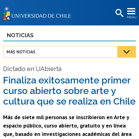
EXTENSIÓN
MENÚ
BIBLIOTECAS
LA UNIVERSIDAD
NOTICIAS
Postulantes
MÁS NOTICIAS
Estudiantes
Dictado en UAbierta
Académicas/os
Finaliza exitosamente primer
Funcionarias/os
curso abierto sobre arte y
Egresadas/os
cultura que se realiza en Chile
Más de siete mil personas se inscribieron en Arte y
espacio público, curso abierto, gratuito y en línea
que, basado en investigaciones académicas del área