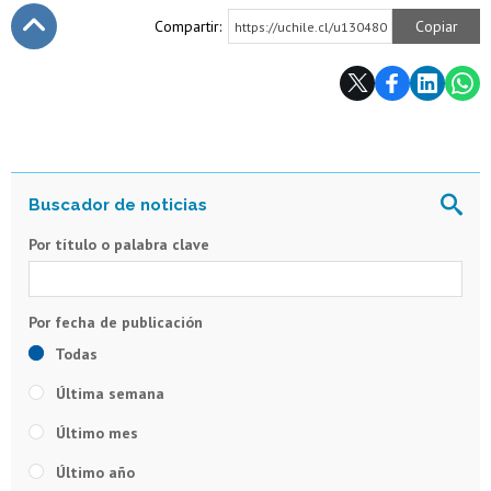
Compartir:
Copiar
https://uchile.cl/u130480
Subir
Por título o palabra clave
Todas
Última semana
Último mes
Último año