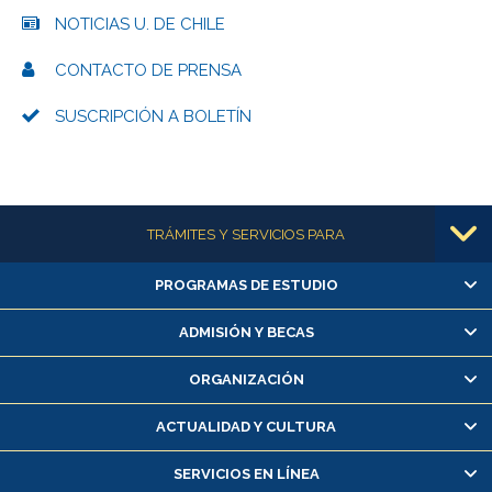
NOTICIAS U. DE CHILE
CONTACTO DE PRENSA
SUSCRIPCIÓN A BOLETÍN
Más información
TRÁMITES Y SERVICIOS PARA
PROGRAMAS DE ESTUDIO
Alumnas/os y exalumnas/os
Matrícula en línea
ADMISIÓN Y BECAS
Inscripción y cambio de asignaturas
ORGANIZACIÓN
Consulta y certificado de notas
Certificado de alumno regular
ACTUALIDAD Y CULTURA
Servicio médico y dental
SERVICIOS EN LÍNEA
Pago de arancel y crédito alumnos