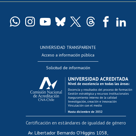
Pago de arancel y crédito exalumnos
Certificado de títulos y grados
Docentes
Postulación a concursos internos de investigación
Consulta a bases de datos
UNIVERSIDAD TRANSPARENTE
Perfeccionamiento
Acceso a información pública
Editar Portafolio Académico
Solicitud de información
Evaluación docente
Calificación académica
Postulación al AUCAI
Funcionarias/os
Cursos internos de capacitación
Bienestar del personal
Certificación en estándares de igualdad de género
Portal de movilidad interna
Certificado de renta
Av. Libertador Bernardo O'Higgins 1058,