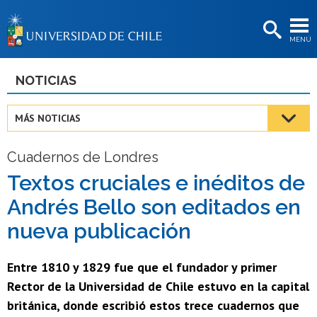
EXTENSIÓN
MENÚ
BIBLIOTECAS
LA UNIVERSIDAD
NOTICIAS
Postulantes
MÁS NOTICIAS
Estudiantes
Cuadernos de Londres
Académicas/os
Textos cruciales e inéditos de
Funcionarias/os
Andrés Bello son editados en
Egresadas/os
nueva publicación
Entre 1810 y 1829 fue que el fundador y primer
Rector de la Universidad de Chile estuvo en la capital
británica, donde escribió estos trece cuadernos que