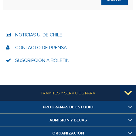
NOTICIAS U. DE CHILE
CONTACTO DE PRENSA
SUSCRIPCIÓN A BOLETÍN
Más información
TRÁMITES Y SERVICIOS PARA
PROGRAMAS DE ESTUDIO
Alumnas/os y exalumnas/os
Matrícula en línea
ADMISIÓN Y BECAS
Inscripción y cambio de asignaturas
ORGANIZACIÓN
Consulta y certificado de notas