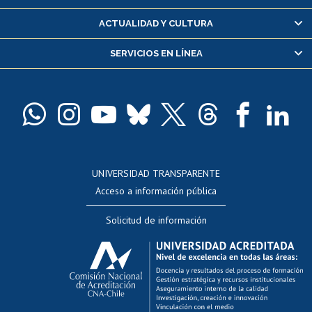
Certificado de alumno regular
ACTUALIDAD Y CULTURA
Servicio médico y dental
SERVICIOS EN LÍNEA
Pago de arancel y crédito alumnos
Pago de arancel y crédito exalumnos
Certificado de títulos y grados
Docentes
Postulación a concursos internos de investigación
Consulta a bases de datos
UNIVERSIDAD TRANSPARENTE
Perfeccionamiento
Acceso a información pública
Editar Portafolio Académico
Solicitud de información
Evaluación docente
Calificación académica
Postulación al AUCAI
Funcionarias/os
Cursos internos de capacitación