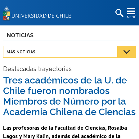
EXTENSIÓN
MENÚ
BIBLIOTECAS
LA UNIVERSIDAD
NOTICIAS
Postulantes
MÁS NOTICIAS
Estudiantes
Destacadas trayectorias
Académicas/os
Tres académicos de la U. de
Funcionarias/os
Chile fueron nombrados
Egresadas/os
Miembros de Número por la
Academia Chilena de Ciencias
Las profesoras de la Facultad de Ciencias, Rosalba
Lagos y Mary Kalin, además del académico de la