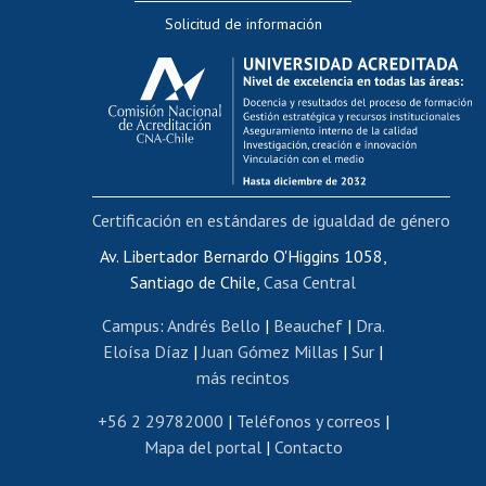
Solicitud de información
Evaluación docente
Calificación académica
Postulación al AUCAI
Funcionarias/os
Cursos internos de capacitación
Bienestar del personal
Certificación en estándares de igualdad de género
Portal de movilidad interna
Certificado de renta
Av. Libertador Bernardo O'Higgins 1058,
Santiago de Chile,
Casa Central
Certificado de renta honorarios
Gestión de correo uchile
Campus
:
Andrés Bello
|
Beauchef
|
Dra.
Editar páginas blancas
Eloísa Díaz
|
Juan Gómez Millas
|
Sur
|
más recintos
Extranjeras/os
Revalidación y reconocimiento de títulos
+56 2 29782000
|
Teléfonos y correos
|
Mapa del portal
|
Contacto
Postulación al Programa de Movilidad Estudiantil
Inscripción de asignaturas