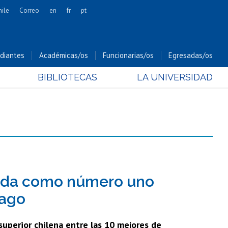
hile
Correo
en
fr
pt
Artes
Cs. Agronómicas
diantes
Académicas/os
Funcionarias/os
Egresadas/os
Cs. Forestales y Conservación
BIBLIOTECAS
LA UNIVERSIDAD
Cs. Sociales
Comunicación e Imagen
Economía y Negocios
Gobierno
Odontología
Estudios Internacionales
Bachillerato
cada como número uno
Hospital Clínico
mago
uperior chilena entre las 10 mejores de