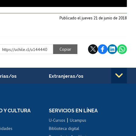
Publicado el jueves 21 de junio de 2018
Copiar
https://uchile.cl/u144440
rias/os
Extranjeras/os
rnos de
Revalidación y reconocimiento
n
de títulos
el personal
Postulación al Programa de
Movilidad Estudiantil
D Y CULTURA
SERVICIOS EN LÍNEA
ovilidad interna
Inscripción de asignaturas
|
 de renta
U-Cursos
Ucampus
Cursos de español
 de renta
vidades
Biblioteca digital