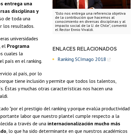
os entrega una
sas disciplinas y
"Esto nos entrega una referencia objetiva
de la contribución que hacemos al
iso de toda una
conocimiento en diversas disciplinas y al
r los resultados.
impacto social de la U. de Chile", comentó
el Rector Ennio Vivaldi.
meras universidades
, el
Programa
ENLACES RELACIONADOS
s cuales la
Ranking SCImago 2018
el país en el ranking.
vicio al país, por lo
 porque tiene inclusión y permite que todos los talentos,
ís. Éstas y muchas otras características nos hacen una
aldi.
tado "por el prestigio del ranking y porque evalúa productividad
importante labor que nuestro plantel cumple respecto a la
alecida a través de una
internacionalización mucho más
ado
, lo que ha sido determinante en que nuestros académicos