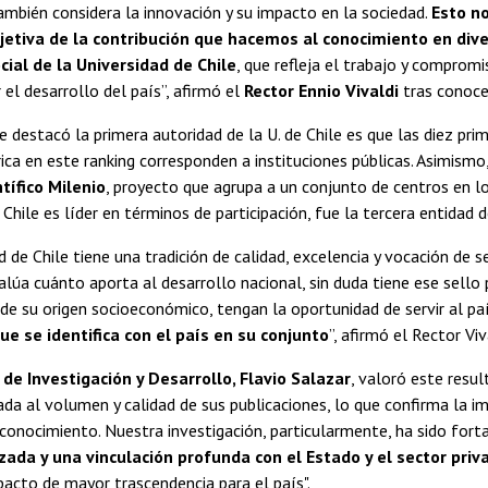
también considera la innovación y su impacto en la sociedad.
Esto n
jetiva de la contribución que hacemos al conocimiento en diver
cial de la Universidad de Chile
, que refleja el trabajo y comprom
el desarrollo del país”, afirmó el
Rector Ennio Vivaldi
tras conoce
 destacó la primera autoridad de la U. de Chile es que las diez pri
ca en este ranking corresponden a instituciones públicas. Asimismo
ntífico Milenio
, proyecto que agrupa a un conjunto de centros en lo
Chile es líder en términos de participación, fue la tercera entidad d
 de Chile tiene una tradición de calidad, excelencia y vocación de ser
valúa cuánto aporta al desarrollo nacional, sin duda tiene ese sello
de su origen socioeconómico, tengan la oportunidad de servir al pa
ue se identifica con el país en su conjunto
”, afirmó el Rector Viv
 de Investigación y Desarrollo, Flavio Salazar
, valoró este resul
ada al volumen y calidad de sus publicaciones, lo que confirma la 
conocimiento. Nuestra investigación, particularmente, ha sido fort
izada y una vinculación profunda con el Estado y el sector priv
acto de mayor trascendencia para el país".