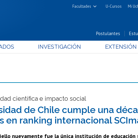
Facultades
U-Cursos
Mi Uc
Arquitectura y Urbanismo
Ciencias
Postulantes
Estu
Cs. Físicas y Matemáticas
ADOS
INVESTIGACIÓN
EXTENSIÓN
Cs. Químicas y Farmacéuticas
Cs. Veterinarias y Pecuarias
Derecho
Filosofía y Humanidades
Medicina
Estudios Avanzados en Educación
dad científica e impacto social
Nutrición y Tecnología de
sidad de Chile cumple una dé
Alimentos
ís en ranking internacional SCI
Bello nuevamente fue la única institución de educación s