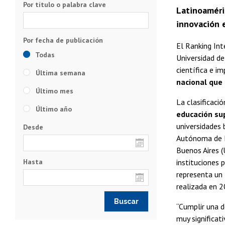
Por título o palabra clave
Latinoaméric
innovación e
El Ranking In
Todas
Universidad de
científica e i
Última semana
nacional que
Último mes
La clasificaci
Último año
educación sup
universidades 
Desde
Autónoma de M
Buenos Aires (
Hasta
instituciones 
representa un
realizada en 2
“Cumplir una d
muy significat