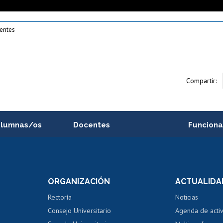
uentes
Compartir:
alumnas/os
Docentes
Funciona
Postulación a concursos
Cursos inte
internos de investigación
capacitació
e asignaturas
Consulta a bases de datos
Bienestar d
 de notas
ORGANIZACIÓN
ACTUALIDA
Perfeccionamiento
Portal de m
 regular
Editar Portafolio Académico
Certificado
Rectoría
Noticias
tal
Evaluación docente
Certificado
Consejo Universitario
Agenda de acti
dito alumnos
honorarios