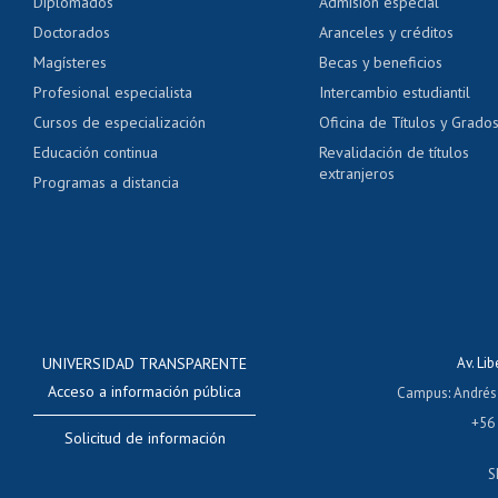
Diplomados
Admisión especial
Pago de arancel y cré
Doctorados
Aranceles y créditos
Certificado de títulos 
Magísteres
Becas y beneficios
Profesional especialista
Intercambio estudiantil
Mi Uchile
Ayu
Cursos de especialización
Oficina de Títulos y Grado
Educación continua
Revalidación de títulos
extranjeros
Programas a distancia
UNIVERSIDAD TRANSPARENTE
Av. Li
Acceso a información pública
Campus
:
Andrés
+56
Solicitud de información
S