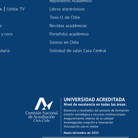
Repositorio Académico
correo uchile
|
le
Uchile TV
Libros electrónicos
nas blancas
Tesis U. de Chile
os
Revistas académicas
, sexual y violencia
Denuncias administrativas
 y coro
Portafolio académico
Sismos en Chile
itaria
Solicitud de salas Casa Central