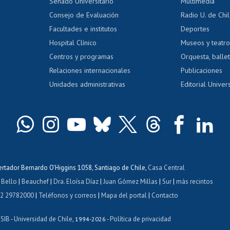
Calificación académica
Senado Universitario
Multimedia
dito exalumnos
Gestión de 
Consejo de Evaluación
Radio U. de Chi
Postulación al AUCAI
y grados
Editar pági
Facultades e institutos
Deportes
Hospital Clínico
Museos y teatr
da tecnológica
Tarjeta TUI
Wifi
Acoso laboral
s
Centros y programas
Orquesta, ballet
Relaciones internacionales
Publicaciones
Unidades administrativas
Editorial Univers
bertador Bernardo O'Higgins 1058, Santiago de Chile,
Casa Central
 Bello
|
Beauchef
|
Dra. Eloísa Díaz
|
Juan Gómez Millas
|
Sur
|
más recintos
 2 29782000
|
Teléfonos y correos
|
Mapa del portal
|
Contacto
ISIB
Universidad de Chile
Política de privacidad
-
, 1994-2026 -