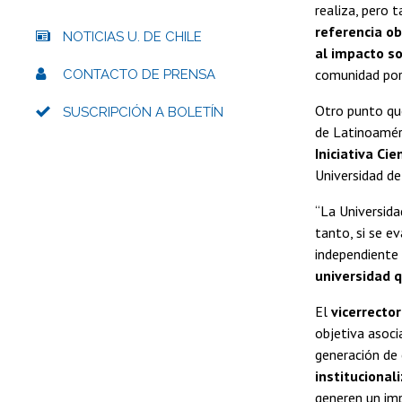
realiza, pero 
referencia ob
NOTICIAS U. DE CHILE
al impacto so
comunidad por 
CONTACTO DE PRENSA
Otro punto que
SUSCRIPCIÓN A BOLETÍN
de Latinoaméri
Iniciativa Cie
Universidad de 
“La Universidad
tanto, si se e
independiente 
universidad q
El
vicerrector
objetiva asoci
generación de 
institucional
generen un imp