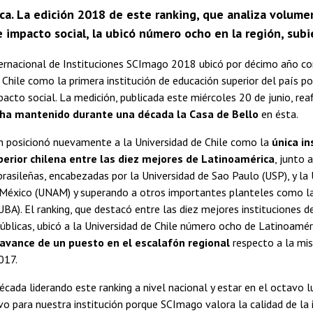
a. La edición 2018 de este ranking, que analiza volumen
 impacto social, la ubicó número ocho en la región, sub
ternacional de Instituciones SCImago 2018 ubicó por décimo año co
 Chile como la primera institución de educación superior del país po
mpacto social. La medición, publicada este miércoles 20 de junio, re
 ha mantenido durante una década la Casa de Bello
en ésta.
ón posicionó nuevamente a la Universidad de Chile como la
única in
erior chilena entre las diez mejores de Latinoamérica
, junto 
brasileñas, encabezadas por la Universidad de Sao Paulo (USP), y la
éxico (UNAM) y superando a otros importantes planteles como la
UBA). El ranking, que destacó entre las diez mejores instituciones de
públicas, ubicó a la Universidad de Chile número ocho de Latinoamér
avance de un puesto en el escalafón regional
respecto a la mi
017.
écada liderando este ranking a nivel nacional y estar en el octavo l
ivo para nuestra institución porque SCImago valora la calidad de la 