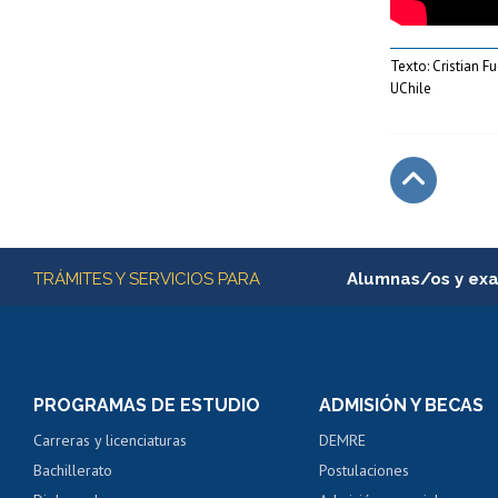
Texto: Cristian F
UChile
Subir
Más información
TRÁMITES Y SERVICIOS PARA
Alumnas/os y ex
Matrícula en línea
Inscripción y cambio d
Consulta y certificado
PROGRAMAS DE ESTUDIO
ADMISIÓN Y BECAS
Certificado de alumno
Carreras y licenciaturas
DEMRE
Servicio médico y den
Bachillerato
Postulaciones
Pago de arancel y cré