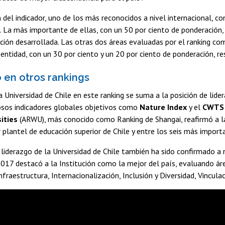
 del indicador, uno de los más reconocidos a nivel internacional, c
. La más importante de ellas, con un 50 por ciento de ponderación,
ación desarrollada. Las otras dos áreas evaluadas por el ranking c
 entidad, con un 30 por ciento y un 20 por ciento de ponderación, r
 en otros rankings
a Universidad de Chile en este ranking se suma a la posición de lid
iosos indicadores globales objetivos como
Nature Index
y el
CWTS 
ities
(ARWU), más conocido como Ranking de Shangai, reafirmó a la
plantel de educación superior de Chile y entre los seis más import
l liderazgo de la Universidad de Chile también ha sido confirmado a 
2017 destacó a la Institución como la mejor del país, evaluando á
nfraestructura, Internacionalización, Inclusión y Diversidad, Vincula