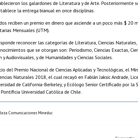
blecieron los galardones de Literatura y de Arte. Posteriormente se
tablece la entrega bianual en once disciplinas.
os reciben un premio en dinero que asciende a un poco más $ 20 mi
utarias Mensuales (UTM).
sponde reconocer las categorías de Literatura, Ciencias Naturales, C
nocimientos que se otorgan son: Periodismo, Ciencias Exactas, Cienc
 y Audiovisuales, y de Humanidades y Ciencias Sociales.
cio del Premio Nacional de Ciencias Aplicadas y Tecnológicas, el Mi
encias Naturales 2018, el cual recayó en Fabián Jaksic Andrade, Lic
ersidad de California-Berkeley, y Ecólogo Senior Certificado por l
 Pontificia Universidad Católica de Chile.
tileza Comunicaciones Mineduc