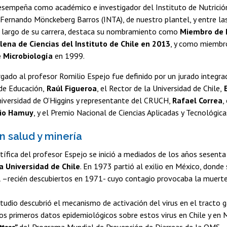
desempeña como académico e investigador del Instituto de Nutrició
Fernando Mönckeberg Barros (INTA), de nuestro plantel, y entre las
o largo de su carrera, destaca su nombramiento como
Miembro de 
ena de Ciencias del Instituto de Chile en 2013
, y como miembr
 Microbiología
en 1999.
gado al profesor Romilio Espejo fue definido por un jurado integra
de Educación,
Raúl Figueroa
, el Rector de la Universidad de Chile,
E
niversidad de O’Higgins y representante del CRUCH,
Rafael Correa
,
io Hamuy
, y el Premio Nacional de Ciencias Aplicadas y Tecnológic
n salud y minería
ntífica del profesor Espejo se inició a mediados de los años sesenta
a Universidad de Chile
. En 1973 partió al exilio en México, donde 
il –recién descubiertos en 1971- cuyo contagio provocaba la muerte
tudio descubrió el mecanismo de activación del virus en el tracto g
los primeros datos epidemiológicos sobre estos virus en Chile y e