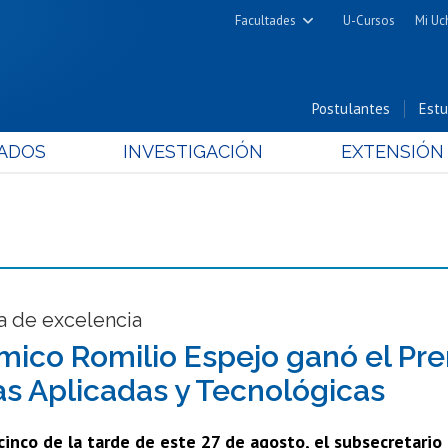
Facultades
U-Cursos
Mi Uc
Arquitectura y Urbanismo
Ciencias
Postulantes
Estu
Cs. Físicas y Matemáticas
ADOS
INVESTIGACIÓN
EXTENSIÓN
Cs. Químicas y Farmacéuticas
Cs. Veterinarias y Pecuarias
Derecho
Filosofía y Humanidades
Medicina
Estudios Avanzados en Educación
a de excelencia
Nutrición y Tecnología de
ico Romilio Espejo ganó el Pre
Alimentos
as Aplicadas y Tecnológicas
cinco de la tarde de este 27 de agosto, el subsecretario