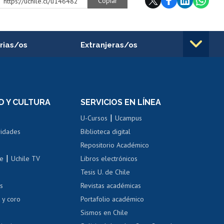
Copiar
https://uchile.cl/u146482
rias/os
Extranjeras/os
rnos de
Revalidación y reconocimiento
n
de títulos
el personal
Postulación al Programa de
Movilidad Estudiantil
D Y CULTURA
SERVICIOS EN LÍNEA
ovilidad interna
Inscripción de asignaturas
|
 de renta
U-Cursos
Ucampus
Cursos de español
 de renta
vidades
Biblioteca digital
Repositorio Académico
correo uchile
|
le
Uchile TV
Libros electrónicos
nas blancas
Tesis U. de Chile
os
Revistas académicas
, sexual y violencia
Denuncias administrativas
 y coro
Portafolio académico
Sismos en Chile