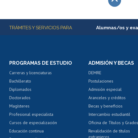
Subir
Más información
TRÁMITES Y SERVICIOS PARA
Alumnas/os y ex
Matrícula en línea
Inscripción y cambio d
Consulta y certificado
PROGRAMAS DE ESTUDIO
ADMISIÓN Y BECAS
Certificado de alumno
Carreras y licenciaturas
DEMRE
Servicio médico y den
Bachillerato
Postulaciones
Pago de arancel y cré
Diplomados
Admisión especial
Pago de arancel y cré
Doctorados
Aranceles y créditos
Certificado de títulos 
Magísteres
Becas y beneficios
Profesional especialista
Intercambio estudiantil
Mi Uchile
Ayu
Cursos de especialización
Oficina de Títulos y Grado
Educación continua
Revalidación de títulos
extranjeros