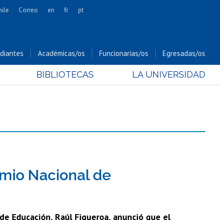
hile
Correo
en
fr
pt
Artes
Cs. Agronómicas
diantes
Académicas/os
Funcionarias/os
Egresadas/os
Cs. Forestales y Conservación
BIBLIOTECAS
LA UNIVERSIDAD
Cs. Sociales
Comunicación e Imagen
Economía y Negocios
Gobierno
Odontología
Estudios Internacionales
Bachillerato
mio Nacional de
Hospital Clínico
 de Educación, Raúl Figueroa, anunció que el