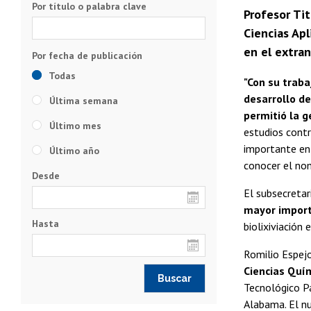
Por título o palabra clave
Profesor Ti
Ciencias Apl
en el extran
Todas
"Con su traba
desarrollo de
Última semana
permitió la g
Último mes
estudios contr
importante en 
Último año
conocer el nom
Desde
El subsecretar
mayor import
Hasta
biolixiviación 
Romilio Espejo
Ciencias Quí
Tecnológico Pa
Alabama. El nu