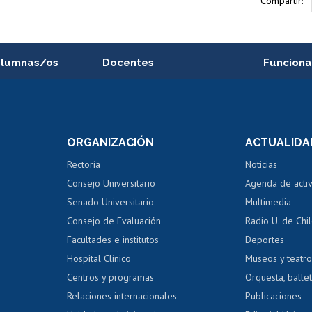
Compartir:
alumnas/os
Docentes
Funciona
Postulación a concursos
Cursos inte
internos de investigación
capacitació
e asignaturas
Consulta a bases de datos
Bienestar d
 de notas
ORGANIZACIÓN
ACTUALIDA
Perfeccionamiento
Portal de m
 regular
Editar Portafolio Académico
Certificado
Rectoría
Noticias
tal
Evaluación docente
Certificado
Consejo Universitario
Agenda de acti
dito alumnos
honorarios
Calificación académica
Senado Universitario
Multimedia
dito exalumnos
Gestión de 
Consejo de Evaluación
Radio U. de Chi
Postulación al AUCAI
y grados
Editar pági
Facultades e institutos
Deportes
Hospital Clínico
Museos y teatr
da tecnológica
Tarjeta TUI
Wifi
Acoso laboral
s
Centros y programas
Orquesta, ballet
Relaciones internacionales
Publicaciones