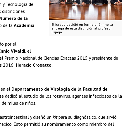
n y Tecnología de
 distinciones
Número de la
o de la
Academia
El jurado decidió en forma unánime la
entrega de esta distinción al profesor
Espejo.
do por el
nnio Vivaldi
, el
 el Premio Nacional de Ciencias Exactas 2015 y presidente de
as 2016,
Horacio Croxatto.
 en el
Departamento de Virología de la Facultad de
se dedicó al estudio de los rotavirus, agentes infecciosos de la
 de miles de niños.
astrointestinal y diseñó un
kit
para su diagnóstico, que sirvió
n México. Esto permitió su nombramiento como miembro del