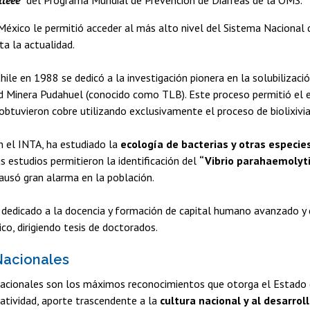
tteee”
del Programa Mundial de Prevención de Diarreas de la OMS.
México le permitió acceder al más alto nivel del Sistema Nacional 
ta la actualidad.
hile en 1988 se dedicó a la investigación pionera en la solubilizació
d Minera Pudahuel (conocido como TLB). Este proceso permitió el e
btuvieron cobre utilizando exclusivamente el proceso de biolixivi
 el INTA, ha estudiado la
ecología de bacterias y otras especie
us estudios permitieron la identificación del
“Vibrio parahaemolyti
causó gran alarma en la población.
dedicado a la docencia y formación de capital humano avanzado y de
, dirigiendo tesis de doctorados.
Nacionales
acionales son los máximos reconocimientos que otorga el Estado de
eatividad, aporte trascendente a la
cultura nacional y al desarroll