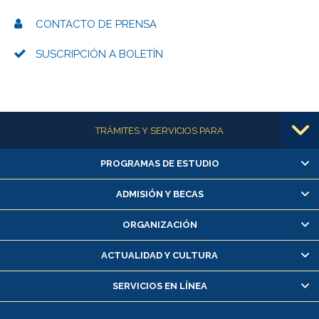
CONTACTO DE PRENSA
SUSCRIPCIÓN A BOLETÍN
Más información
TRÁMITES Y SERVICIOS PARA
PROGRAMAS DE ESTUDIO
Alumnas/os y exalumnas/os
Matrícula en línea
ADMISIÓN Y BECAS
Inscripción y cambio de asignaturas
ORGANIZACIÓN
Consulta y certificado de notas
Certificado de alumno regular
ACTUALIDAD Y CULTURA
Servicio médico y dental
SERVICIOS EN LÍNEA
Pago de arancel y crédito alumnos
Pago de arancel y crédito exalumnos