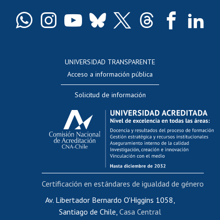
Certificado de títulos y grados
Docentes
Postulación a concursos internos de investigación
Consulta a bases de datos
UNIVERSIDAD TRANSPARENTE
Perfeccionamiento
Acceso a información pública
Editar Portafolio Académico
Solicitud de información
Evaluación docente
Calificación académica
Postulación al AUCAI
Funcionarias/os
Cursos internos de capacitación
Bienestar del personal
Certificación en estándares de igualdad de género
Portal de movilidad interna
Certificado de renta
Av. Libertador Bernardo O'Higgins 1058,
Santiago de Chile,
Casa Central
Certificado de renta honorarios