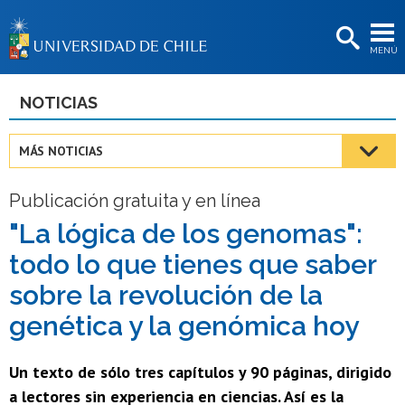
EXTENSIÓN
MENÚ
BIBLIOTECAS
LA UNIVERSIDAD
NOTICIAS
Postulantes
MÁS NOTICIAS
Estudiantes
Publicación gratuita y en línea
Académicas/os
"La lógica de los genomas":
Funcionarias/os
todo lo que tienes que saber
Egresadas/os
sobre la revolución de la
genética y la genómica hoy
Un texto de sólo tres capítulos y 90 páginas, dirigido
a lectores sin experiencia en ciencias. Así es la