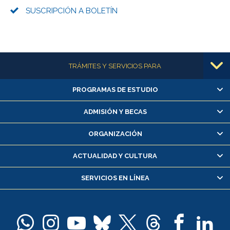
SUSCRIPCIÓN A BOLETÍN
Más información
TRÁMITES Y SERVICIOS PARA
PROGRAMAS DE ESTUDIO
Alumnas/os y exalumnas/os
Matrícula en línea
ADMISIÓN Y BECAS
Inscripción y cambio de asignaturas
ORGANIZACIÓN
Consulta y certificado de notas
Certificado de alumno regular
ACTUALIDAD Y CULTURA
Servicio médico y dental
SERVICIOS EN LÍNEA
Pago de arancel y crédito alumnos
Pago de arancel y crédito exalumnos
Certificado de títulos y grados
Docentes