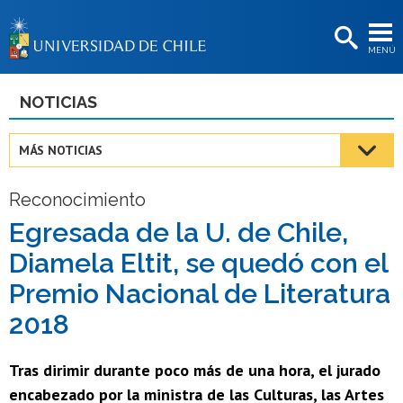
EXTENSIÓN
MENÚ
BIBLIOTECAS
LA UNIVERSIDAD
NOTICIAS
Postulantes
MÁS NOTICIAS
Estudiantes
Reconocimiento
Académicas/os
Egresada de la U. de Chile,
Funcionarias/os
Diamela Eltit, se quedó con el
Egresadas/os
Premio Nacional de Literatura
2018
Tras dirimir durante poco más de una hora, el jurado
encabezado por la ministra de las Culturas, las Artes