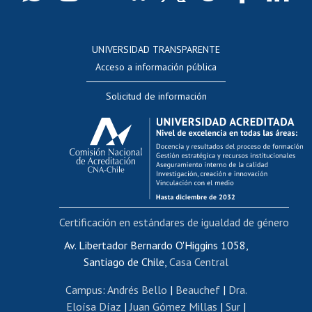
Postulación a concursos internos de investigación
Consulta a bases de datos
UNIVERSIDAD TRANSPARENTE
Perfeccionamiento
Acceso a información pública
Editar Portafolio Académico
Solicitud de información
Evaluación docente
Calificación académica
Postulación al AUCAI
Funcionarias/os
Cursos internos de capacitación
Bienestar del personal
Certificación en estándares de igualdad de género
Portal de movilidad interna
Certificado de renta
Av. Libertador Bernardo O'Higgins 1058,
Santiago de Chile,
Casa Central
Certificado de renta honorarios
Gestión de correo uchile
Campus
:
Andrés Bello
|
Beauchef
|
Dra.
Editar páginas blancas
Eloísa Díaz
|
Juan Gómez Millas
|
Sur
|