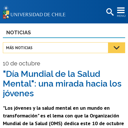
EXTENSIÓN
MENÚ
BIBLIOTECAS
LA UNIVERSIDAD
NOTICIAS
Postulantes
MÁS NOTICIAS
Estudiantes
10 de octubre
Académicas/os
"Día Mundial de la Salud
Funcionarias/os
Mental": una mirada hacia los
Egresadas/os
jóvenes
"Los jóvenes y la salud mental en un mundo en
transformación" es el lema con que la Organización
Mundial de la Salud (OMS) dedica este 10 de octubre