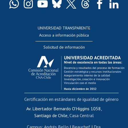
Docentes
Postulación a concursos internos de investigación
Consulta a bases de datos
UNIVERSIDAD TRANSPARENTE
Perfeccionamiento
Acceso a información pública
Editar Portafolio Académico
Solicitud de información
Evaluación docente
Calificación académica
Postulación al AUCAI
Funcionarias/os
Cursos internos de capacitación
Bienestar del personal
Certificación en estándares de igualdad de género
Portal de movilidad interna
Certificado de renta
Av. Libertador Bernardo O'Higgins 1058,
Santiago de Chile,
Casa Central
Certificado de renta honorarios
Gestión de correo uchile
Campus
:
Andrés Bello
|
Beauchef
|
Dra.