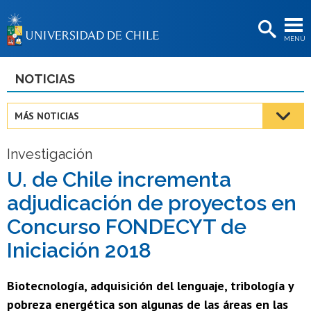
EXTENSIÓN
MENÚ
BIBLIOTECAS
LA UNIVERSIDAD
NOTICIAS
Postulantes
MÁS NOTICIAS
Estudiantes
Investigación
Académicas/os
U. de Chile incrementa
Funcionarias/os
adjudicación de proyectos en
Egresadas/os
Concurso FONDECYT de
Iniciación 2018
Biotecnología, adquisición del lenguaje, tribología y
pobreza energética son algunas de las áreas en las