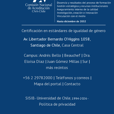
Funcionarias/os
Cursos internos de capacitación
Bienestar del personal
Certificación en estándares de igualdad de género
Portal de movilidad interna
Certificado de renta
Av. Libertador Bernardo O'Higgins 1058,
Santiago de Chile,
Casa Central
Certificado de renta honorarios
Gestión de correo uchile
Campus
:
Andrés Bello
|
Beauchef
|
Dra.
Editar páginas blancas
Eloísa Díaz
|
Juan Gómez Millas
|
Sur
|
más recintos
Extranjeras/os
Revalidación y reconocimiento de títulos
+56 2 29782000
|
Teléfonos y correos
|
Mapa del portal
|
Contacto
Postulación al Programa de Movilidad Estudiantil
Inscripción de asignaturas
SISIB
Universidad de Chile
Cursos de español
-
, 1994-2026 -
Política de privacidad
Mi Uchile
Ayuda tecnológica
Tarjeta TUI
Wifi