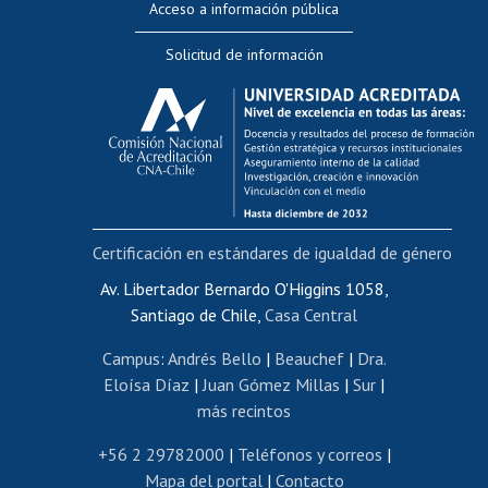
Acceso a información pública
Editar Portafolio Académico
Solicitud de información
Evaluación docente
Calificación académica
Postulación al AUCAI
Funcionarias/os
Cursos internos de capacitación
Bienestar del personal
Certificación en estándares de igualdad de género
Portal de movilidad interna
Certificado de renta
Av. Libertador Bernardo O'Higgins 1058,
Santiago de Chile,
Casa Central
Certificado de renta honorarios
Gestión de correo uchile
Campus
:
Andrés Bello
|
Beauchef
|
Dra.
Editar páginas blancas
Eloísa Díaz
|
Juan Gómez Millas
|
Sur
|
más recintos
Extranjeras/os
Revalidación y reconocimiento de títulos
+56 2 29782000
|
Teléfonos y correos
|
Mapa del portal
|
Contacto
Postulación al Programa de Movilidad Estudiantil