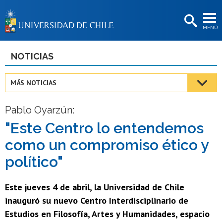
EXTENSIÓN
MENÚ
BIBLIOTECAS
LA UNIVERSIDAD
NOTICIAS
Postulantes
MÁS NOTICIAS
Estudiantes
Pablo Oyarzún:
Académicas/os
"Este Centro lo entendemos
Funcionarias/os
como un compromiso ético y
Egresadas/os
político"
Este jueves 4 de abril, la Universidad de Chile
inauguró su nuevo Centro Interdisciplinario de
Estudios en Filosofía, Artes y Humanidades, espacio