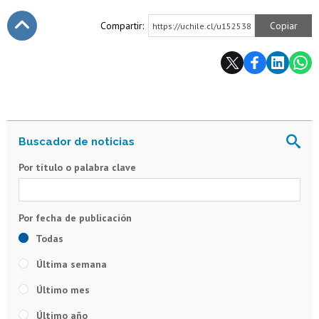
Compartir:
Copiar
https://uchile.cl/u152538
Subir
Por título o palabra clave
Todas
Última semana
Último mes
Último año