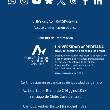
Docentes
Postulación a concursos internos de investigación
Consulta a bases de datos
UNIVERSIDAD TRANSPARENTE
Perfeccionamiento
Acceso a información pública
Editar Portafolio Académico
Solicitud de información
Evaluación docente
Calificación académica
Postulación al AUCAI
Funcionarias/os
Cursos internos de capacitación
Bienestar del personal
Certificación en estándares de igualdad de género
Portal de movilidad interna
Certificado de renta
Av. Libertador Bernardo O'Higgins 1058,
Santiago de Chile,
Casa Central
Certificado de renta honorarios
Gestión de correo uchile
Campus
:
Andrés Bello
|
Beauchef
|
Dra.
Editar páginas blancas