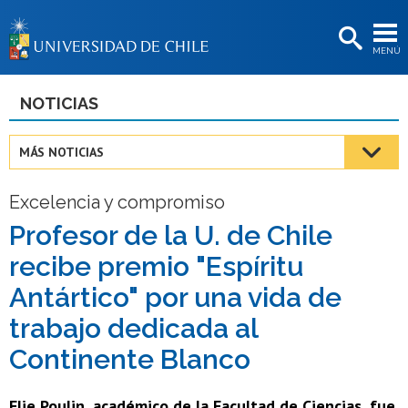
EXTENSIÓN
MENÚ
BIBLIOTECAS
LA UNIVERSIDAD
NOTICIAS
Postulantes
MÁS NOTICIAS
Estudiantes
Excelencia y compromiso
Académicas/os
Profesor de la U. de Chile
Funcionarias/os
recibe premio "Espíritu
Egresadas/os
Antártico" por una vida de
trabajo dedicada al
Continente Blanco
Elie Poulin, académico de la Facultad de Ciencias, fue