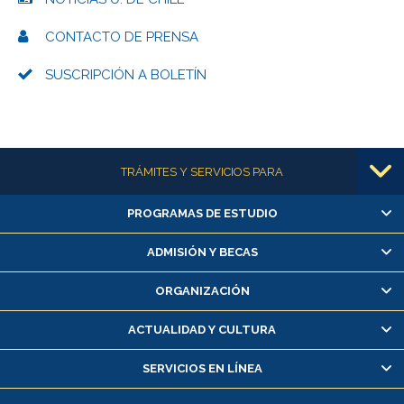
CONTACTO DE PRENSA
SUSCRIPCIÓN A BOLETÍN
Más información
TRÁMITES Y SERVICIOS PARA
PROGRAMAS DE ESTUDIO
Alumnas/os y exalumnas/os
Matrícula en línea
ADMISIÓN Y BECAS
Inscripción y cambio de asignaturas
ORGANIZACIÓN
Consulta y certificado de notas
Certificado de alumno regular
ACTUALIDAD Y CULTURA
Servicio médico y dental
SERVICIOS EN LÍNEA
Pago de arancel y crédito alumnos
Pago de arancel y crédito exalumnos