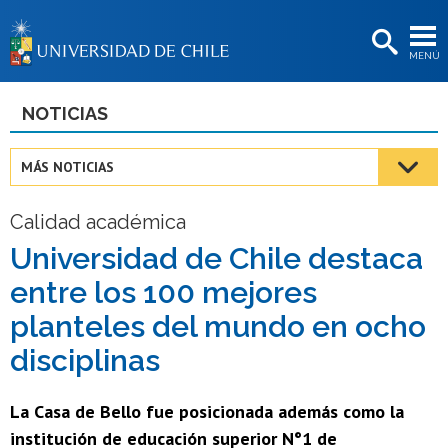
EXTENSIÓN
MENÚ
BIBLIOTECAS
LA UNIVERSIDAD
NOTICIAS
Postulantes
MÁS NOTICIAS
Estudiantes
Calidad académica
Académicas/os
Universidad de Chile destaca
Funcionarias/os
entre los 100 mejores
Egresadas/os
planteles del mundo en ocho
disciplinas
La Casa de Bello fue posicionada además como la
institución de educación superior N°1 de