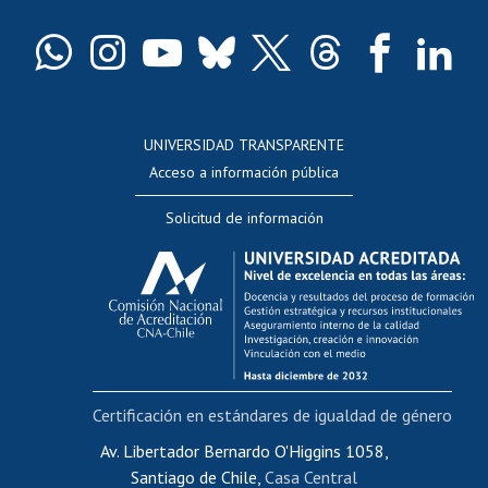
Certificado de títulos y grados
Docentes
Postulación a concursos internos de investigación
Consulta a bases de datos
UNIVERSIDAD TRANSPARENTE
Perfeccionamiento
Acceso a información pública
Editar Portafolio Académico
Solicitud de información
Evaluación docente
Calificación académica
Postulación al AUCAI
Funcionarias/os
Cursos internos de capacitación
Bienestar del personal
Certificación en estándares de igualdad de género
Portal de movilidad interna
Certificado de renta
Av. Libertador Bernardo O'Higgins 1058,
Santiago de Chile,
Casa Central
Certificado de renta honorarios