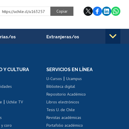
Copiar
https://uchile.cl/u163257
rias/os
Extranjeras/os
rnos de
Revalidación y reconocimiento
n
de títulos
el personal
Postulación al Programa de
Movilidad Estudiantil
D Y CULTURA
SERVICIOS EN LÍNEA
ovilidad interna
Inscripción de asignaturas
|
 de renta
U-Cursos
Ucampus
Cursos de español
 de renta
vidades
Biblioteca digital
Repositorio Académico
correo uchile
|
le
Uchile TV
Libros electrónicos
nas blancas
Tesis U. de Chile
os
Revistas académicas
, sexual y violencia
Denuncias administrativas
 y coro
Portafolio académico