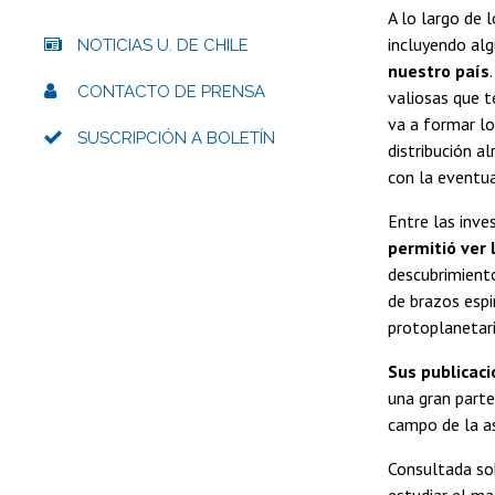
A lo largo de 
incluyendo al
NOTICIAS U. DE CHILE
nuestro país
CONTACTO DE PRENSA
valiosas que t
va a formar lo
SUSCRIPCIÓN A BOLETÍN
distribución a
con la eventua
Entre las inve
permitió ver 
descubrimiento
de brazos espi
protoplanetar
Sus publicaci
una gran parte
campo de la a
Consultada sob
estudiar el ma