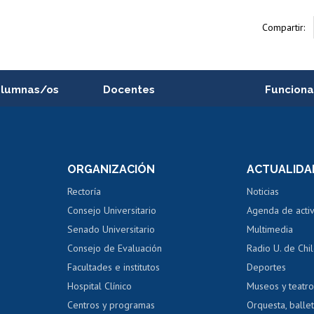
Compartir:
alumnas/os
Docentes
Funciona
Postulación a concursos
Cursos inte
internos de investigación
capacitació
e asignaturas
Consulta a bases de datos
Bienestar d
 de notas
ORGANIZACIÓN
ACTUALIDA
Perfeccionamiento
Portal de m
 regular
Editar Portafolio Académico
Certificado
Rectoría
Noticias
tal
Evaluación docente
Certificado
Consejo Universitario
Agenda de acti
dito alumnos
honorarios
Calificación académica
Senado Universitario
Multimedia
dito exalumnos
Gestión de 
Consejo de Evaluación
Radio U. de Chi
Postulación al AUCAI
y grados
Editar pági
Facultades e institutos
Deportes
Hospital Clínico
Museos y teatr
da tecnológica
Tarjeta TUI
Wifi
Acoso laboral
s
Centros y programas
Orquesta, ballet