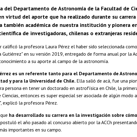
a del Departamento de Astronomía de la Facultad de Cien
n virtud del aporte que ha realizado durante su carrera a
 también académica de nuestra institución y pionera en l
científica de investigadoras, chilenas o extranjeras res
calificó la profesora Laura Pérez el haber sido seleccionada com
a Gutiérrez" en su versión 2019, entregado de forma anual por la A
econocimiento a su aporte al campo de la astronomía.
iérrez es un referente tanto para el Departamento de Astron
tad y para la Universidad de Chile.
Ella salió de acá, fue una pio
era persona en tener un doctorado en astrofísica en Chile, la primer
 Ciencias, entonces es super especial ser asociada de algún modo a
, explicó la profesora Pérez.
 que
ha desarrollado su carrera en la investigación sobre cóm
, postuló el año pasado al concurso abierto por la ACCh presentand
 más importantes en su campo.