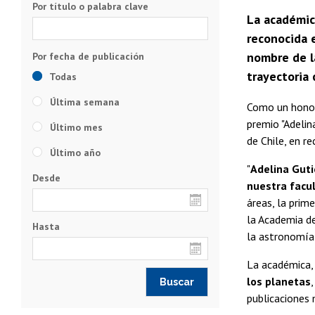
Por título o palabra clave
La académic
reconocida e
nombre de la
trayectoria 
Todas
Última semana
Como un honor 
premio "Adelin
Último mes
de Chile, en r
Último año
"
Adelina Gut
Desde
nuestra facul
áreas, la prim
la Academia de
Hasta
la astronomía"
La académica,
los planetas
publicaciones