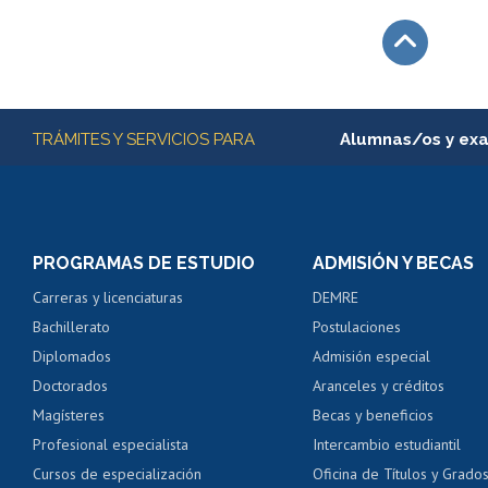
Subir
Más información
TRÁMITES Y SERVICIOS PARA
Alumnas/os y ex
Matrícula en línea
Inscripción y cambio d
Consulta y certificado
PROGRAMAS DE ESTUDIO
ADMISIÓN Y BECAS
Certificado de alumno
Carreras y licenciaturas
DEMRE
Servicio médico y den
Bachillerato
Postulaciones
Pago de arancel y cré
Diplomados
Admisión especial
Pago de arancel y cré
Doctorados
Aranceles y créditos
Certificado de títulos 
Magísteres
Becas y beneficios
Profesional especialista
Intercambio estudiantil
Mi Uchile
Ayu
Cursos de especialización
Oficina de Títulos y Grado