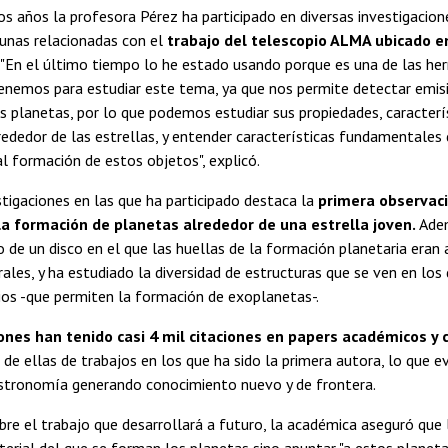
los años la profesora Pérez ha participado en diversas investigacione
gunas relacionadas con el
trabajo del telescopio ALMA ubicado e
. "En el último tiempo lo he estado usando porque es una de las h
enemos para estudiar este tema, ya que nos permite detectar emis
s planetas, por lo que podemos estudiar sus propiedades, caracterís
lrededor de las estrellas, y entender características fundamentales
l formación de estos objetos", explicó.
stigaciones en las que ha participado destaca la
primera observac
la formación de planetas alrededor de una estrella joven.
Adem
 de un disco en el que las huellas de la formación planetaria eran 
rales, y ha estudiado la diversidad de estructuras que se ven en los 
ios -que permiten la formación de exoplanetas-.
ones han tenido casi 4 mil citaciones en papers académicos y c
 de ellas de trabajos en los que ha sido la primera autora, lo que ev
stronomía generando conocimiento nuevo y de frontera.
re el trabajo que desarrollará a futuro, la académica aseguró que 
terial del que se forman los planetas sino apuntar "a estos planet