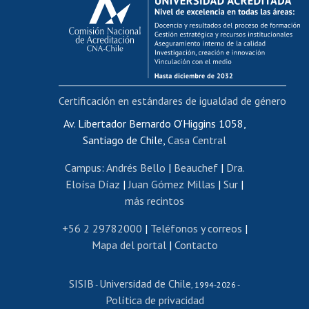
Postulación al AUCAI
Funcionarias/os
Cursos internos de capacitación
Bienestar del personal
Certificación en estándares de igualdad de género
Portal de movilidad interna
Certificado de renta
Av. Libertador Bernardo O'Higgins 1058,
Santiago de Chile,
Casa Central
Certificado de renta honorarios
Gestión de correo uchile
Campus
:
Andrés Bello
|
Beauchef
|
Dra.
Editar páginas blancas
Eloísa Díaz
|
Juan Gómez Millas
|
Sur
|
más recintos
Extranjeras/os
Revalidación y reconocimiento de títulos
+56 2 29782000
|
Teléfonos y correos
|
Mapa del portal
|
Contacto
Postulación al Programa de Movilidad Estudiantil
Inscripción de asignaturas
SISIB
Universidad de Chile
Cursos de español
-
, 1994-2026 -
Política de privacidad