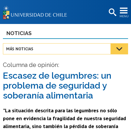
EXTENSIÓN
MENÚ
BIBLIOTECAS
LA UNIVERSIDAD
NOTICIAS
Postulantes
MÁS NOTICIAS
Estudiantes
Columna de opinión:
Académicas/os
Escasez de legumbres: un
Funcionarias/os
problema de seguridad y
Egresadas/os
soberanía alimentaria
"La situación descrita para las legumbres no sólo
pone en evidencia la fragilidad de nuestra seguridad
alimentaria, sino también la pérdida de soberanía