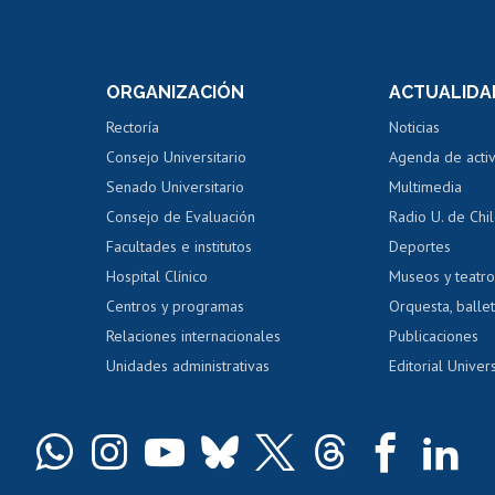
Postulación a concursos
Cursos inte
internos de investigación
capacitació
e asignaturas
Consulta a bases de datos
Bienestar d
 de notas
ORGANIZACIÓN
ACTUALIDA
Perfeccionamiento
Portal de m
 regular
Editar Portafolio Académico
Certificado
Rectoría
Noticias
tal
Evaluación docente
Certificado
Consejo Universitario
Agenda de acti
dito alumnos
honorarios
Calificación académica
Senado Universitario
Multimedia
dito exalumnos
Gestión de 
Consejo de Evaluación
Radio U. de Chi
Postulación al AUCAI
y grados
Editar pági
Facultades e institutos
Deportes
Hospital Clínico
Museos y teatr
da tecnológica
Tarjeta TUI
Wifi
Acoso laboral
s
Centros y programas
Orquesta, ballet
Relaciones internacionales
Publicaciones
Unidades administrativas
Editorial Univers