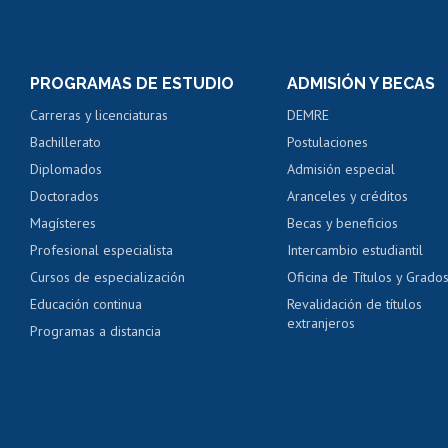
Matrícula en línea
Inscripción y cambio d
Consulta y certificado
PROGRAMAS DE ESTUDIO
ADMISIÓN Y BECAS
Certificado de alumno
Carreras y licenciaturas
DEMRE
Servicio médico y den
Bachillerato
Postulaciones
Pago de arancel y cré
Diplomados
Admisión especial
Pago de arancel y cré
Doctorados
Aranceles y créditos
Certificado de títulos 
Magísteres
Becas y beneficios
Profesional especialista
Intercambio estudiantil
Mi Uchile
Ayu
Cursos de especialización
Oficina de Títulos y Grado
Educación continua
Revalidación de títulos
extranjeros
Programas a distancia