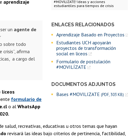
de
aprendizaje
#MOVILIZATE! Ideas y acciones
estudiantiles para tiempos de crisis
ENLACES RELACIONADOS
 ser un
agente de
Aprendizaje Basado en Proyectos
r
Estudiantes UCH apoyarán
ro sobre todo
proyectos de transformación
crisis”, afirma
social en liceos
icas, a cargo del
Formulario de postulación
#MOVILÍZATE
DOCUMENTOS ADJUNTOS
 liceos
Bases #MOVILIZATE
(PDF, 303 KB)
uiente
formulario de
.cl
o al
WhatsApp
2020.
de salud, recreativas, educativas u otros temas que hayan
ado
revisará las ideas bajo criterios de pertinencia, factibilidad,