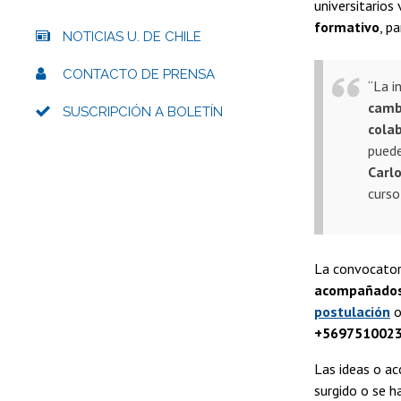
universitarios
formativo
, p
NOTICIAS U. DE CHILE
CONTACTO DE PRENSA
“La i
camb
SUSCRIPCIÓN A BOLETÍN
cola
puede
Carl
curso
La convocator
acompañados
postulación
o
+569751002
Las ideas o ac
surgido o se 