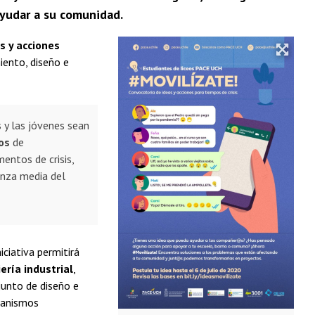
ayudar a su comunidad.
s y acciones
miento, diseño e
 y las jóvenes sean
os
de
ntos de crisis,
anza media del
iniciativa permitirá
ería industrial
,
junto de diseño e
ganismos