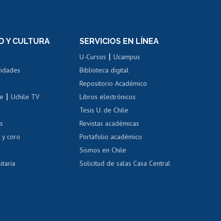
rnos de
Revalidación y reconocimiento
n
de títulos
el personal
Postulación al Programa de
Movilidad Estudiantil
D Y CULTURA
SERVICIOS EN LÍNEA
ovilidad interna
Inscripción de asignaturas
|
 de renta
U-Cursos
Ucampus
Cursos de español
 de renta
vidades
Biblioteca digital
Repositorio Académico
correo uchile
|
le
Uchile TV
Libros electrónicos
nas blancas
Tesis U. de Chile
os
Revistas académicas
, sexual y violencia
Denuncias administrativas
 y coro
Portafolio académico
Sismos en Chile
itaria
Solicitud de salas Casa Central