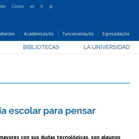
hile
Correo
en
fr
pt
Artes
Cs. Agronómicas
diantes
Académicas/os
Funcionarias/os
Egresadas/os
Cs. Forestales y Conservación
BIBLIOTECAS
LA UNIVERSIDAD
Cs. Sociales
Comunicación e Imagen
Economía y Negocios
Gobierno
Odontología
Estudios Internacionales
Bachillerato
ia escolar para pensar
Hospital Clínico
s mayores con sus dudas tecnológicas, son algunos