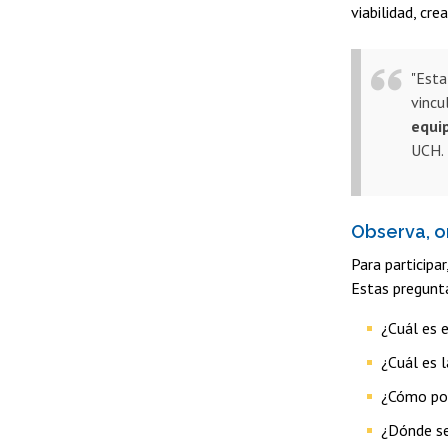
viabilidad, cre
"Esta
vincu
equi
UCH.
Observa, o
Para participa
Estas pregunta
¿Cuál es 
¿Cuál es 
¿Cómo pod
¿Dónde se