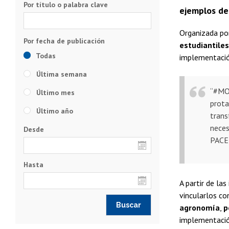
Por título o palabra clave
ejemplos de
Organizada por
estudiantiles
Todas
implementació
Última semana
“#MO
Último mes
prota
Último año
trans
neces
Desde
PACE
Hasta
A partir de la
vincularlos c
agronomía
,
p
implementación