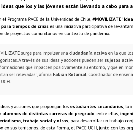
 ideas que los y las jóvenes están llevando a cabo para 
 el Programa PACE de la Universidad de Chile,
#MOVILIZATE! Idea
 para tiempos de crisis
es una iniciativa participativa de levanta
n de proyectos comunitarios en contexto de pandemia.
VILIZATE surge para impulsar una
ciudadanía activa
en la que los
gonistas. A través de sus ideas y acciones pueden ser
sujetos activ
formaciones que impacten positivamente su entorno
,
y que en
mome
itan ser relevadas”, afirma
Fabián Retamal
, coordinador de enseñ
 UCH.
s ideas y acciones que propongan los
estudiantes secundarios
, la 
on
alumnos de distintas carreras de pregrado
, entre ellas,
ingeni
eriodismo
,
trabajo social y otras,
para desarrollar un trabajo con
 en sus territorios, de esta forma, el PACE UCH, junto con los or