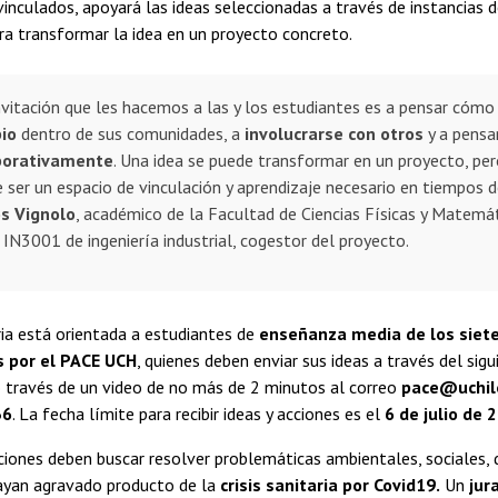
 vinculados, apoyará las ideas seleccionadas a través de instancias 
ara transformar la idea en un proyecto concreto.
nvitación que les hacemos a las y los estudiantes es a pensar cómo
io
dentro de sus comunidades, a
involucrarse con otros
y a pensa
borativamente
. Una idea se puede transformar en un proyecto, pe
 ser un espacio de vinculación y aprendizaje necesario en tiempos de 
os Vignolo
, académico de la Facultad de Ciencias Físicas y Matemát
 IN3001 de ingeniería industrial, cogestor del proyecto.
ia está orientada a estudiantes de
enseñanza media de los siete
 por el PACE UCH
, quienes deben enviar sus ideas a través del sig
 través de un video de no más de 2 minutos al correo
pace@uchile
36
. La fecha límite para recibir ideas y acciones es el
6 de julio de 
ciones deben buscar resolver problemáticas ambientales, sociales, 
hayan agravado producto de la
crisis sanitaria por Covid19.
Un
jur