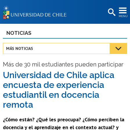
EXTENSIÓN
MENÚ
BIBLIOTECAS
LA UNIVERSIDAD
NOTICIAS
Postulantes
MÁS NOTICIAS
Estudiantes
Más de 30 mil estudiantes pueden participar
Académicas/os
Universidad de Chile aplica
Funcionarias/os
encuesta de experiencia
Egresadas/os
estudiantil en docencia
remota
¿Cómo están? ¿Qué les preocupa? ¿Cómo perciben la
docencia y el aprendizaje en el contexto actual? y