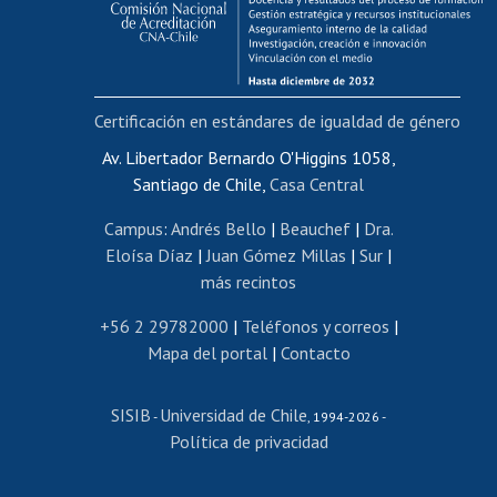
Funcionarias/os
Cursos internos de capacitación
Bienestar del personal
Certificación en estándares de igualdad de género
Portal de movilidad interna
Certificado de renta
Av. Libertador Bernardo O'Higgins 1058,
Santiago de Chile,
Casa Central
Certificado de renta honorarios
Gestión de correo uchile
Campus
:
Andrés Bello
|
Beauchef
|
Dra.
Editar páginas blancas
Eloísa Díaz
|
Juan Gómez Millas
|
Sur
|
más recintos
Extranjeras/os
Revalidación y reconocimiento de títulos
+56 2 29782000
|
Teléfonos y correos
|
Mapa del portal
|
Contacto
Postulación al Programa de Movilidad Estudiantil
Inscripción de asignaturas
SISIB
Universidad de Chile
Cursos de español
-
, 1994-2026 -
Política de privacidad
Mi Uchile
Ayuda tecnológica
Tarjeta TUI
Wifi