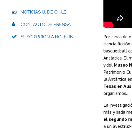
NOTICIAS U. DE CHILE
CONTACTO DE PRENSA
Por cerca de 
SUSCRIPCIÓN A BOLETÍN
ciencia ficció
basquetball ap
Antártica. El 
y del
Museo Na
Patrimonio Cul
la Antártica e
Texas en Aus
organismos...
La investigaci
más y nada m
el segundo m
a un avestruz-