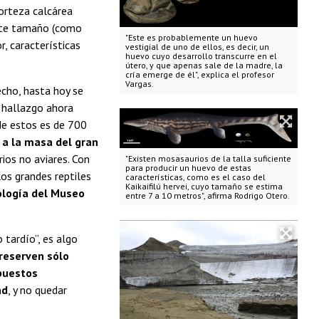
orteza calcárea
este tamaño (como
"Este es probablemente un huevo
r, características
vestigial de uno de ellos, es decir, un
huevo cuyo desarrollo transcurre en el
útero, y que apenas sale de la madre, la
cría emerge de él", explica el profesor
Vargas.
cho, hasta hoy se
e hallazgo ahora
de estos es de 700
 a la masa del gran
ios no aviares. Con
"Existen mosasaurios de la talla suficiente
para producir un huevo de estas
os grandes reptiles
características, como es el caso del
Kaikaifilú hervei, cuyo tamaño se estima
ología del Museo
entre 7 a 10 metros", afirma Rodrigo Otero.
o tardío”, es algo
preserven sólo
mpuestos
ad
, y no quedar