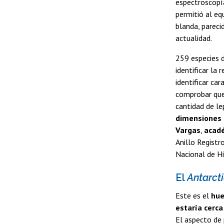
espectroscopía
permitió al eq
blanda, pareci
actualidad.
259 especies d
identificar la
identificar ca
comprobar que
cantidad de le
dimensiones d
Vargas
,
acadé
Anillo Registr
Nacional de Hi
El
Antarcti
Este es el
hue
estaría cerca
El aspecto de 