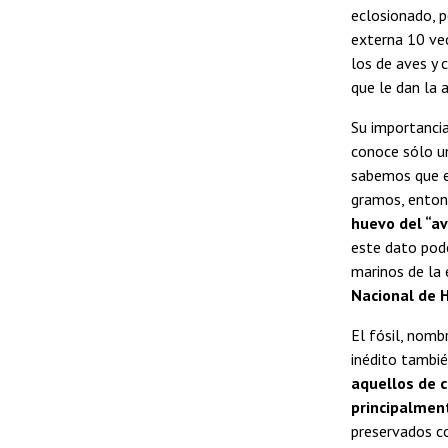
eclosionado, p
externa 10 ve
los de aves y 
que le dan la 
Su importanci
conoce sólo un
sabemos que e
gramos, ento
huevo del “a
este dato pod
marinos de la
Nacional de H
El fósil, nom
inédito tambi
aquellos de 
principalmen
preservados co