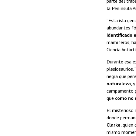
parte del trab
la Península A
“Esta isla gen
abundantes fós
identificado 
mamíferos, hac
Ciencia Antárt
Durante esa ex
plesiosaurios.
negra que pen
naturaleza
, 
campamento pr
que
como no s
El misterioso 
donde permanec
Clarke
, quien
mismo momento