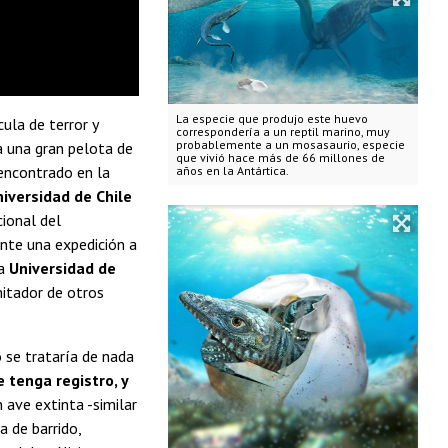
La especie que produjo este huevo
cula de terror y
correspondería a un reptil marino, muy
probablemente a un mosasaurio, especie
 a una gran pelota de
que vivió hace más de 66 millones de
encontrado en la
años en la Antártica.
iversidad de Chile
ional del
ante una expedición a
la
Universidad de
imitador de otros
o se trataría de nada
 tenga registro, y
 ave extinta -similar
a de barrido,