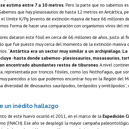
se estima entre 7 a 10 metros
. Pero la parte que no sabemos es
 Sabemos que hay plesiosaurios de hasta 12 metros en Antártica, pe
 el límite K/Pg [evento de extinción masiva de hace 66 millones de
emos forma de hacer una comparación con organismos vivos del mis
ores dataron este fósil en cerca de 66 millones de años, justo al fi
 lo que fue puesto muy cerca del momento de la extinción masiva q
ios. “
Antártica era un sector muy similar a un archipiélago. La
ncluye -hasta donde sabemos- plesiosaurios, mosasaurios, tor
an encontrado abundantes restos de tiburones
. A nivel contin
ra, representada por troncos fósiles, como los Nothofagus, que so
e, muy parecidos a los que podemos encontrar hoy en la Región del M
na diversidad de dinosaurios saurópodos, terópodos y ornitópodos”, 
e un inédito hallazgo
nto de este huevo ocurrió el 2011, en el marco de la
Expedición Ci
eno (INACH). Ese año se desplegó la mayor campaña paleontológica 