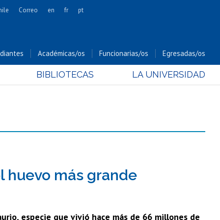
hile
Correo
en
fr
pt
Artes
Cs. Agronómicas
diantes
Académicas/os
Funcionarias/os
Egresadas/os
Cs. Forestales y Conservación
BIBLIOTECAS
LA UNIVERSIDAD
Cs. Sociales
Comunicación e Imagen
Economía y Negocios
Gobierno
Odontología
Estudios Internacionales
Bachillerato
 el huevo más grande
Hospital Clínico
aurio, especie que vivió hace más de 66 millones de