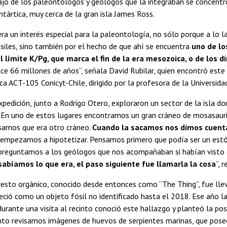
ajo de los paleontólogos y geólogos que la integraban se concentr
ntártica, muy cerca de la gran isla James Ross.
era un interés especial para la paleontología, no sólo porque a lo 
iles, sino también por el hecho de que ahí se encuentra
uno de lo
el límite K/Pg, que marca el fin de la era mesozoica, o de los d
e 66 millones de años”, señala David Rubilar, quien encontró este
ica ACT-105 Conicyt-Chile, dirigido por la profesora de la Universida
pedición, junto a Rodrigo Otero, exploraron un sector de la isla d
 “En uno de estos lugares encontramos un gran cráneo de mosasauri
samos que era otro cráneo.
Cuando la sacamos nos dimos cuenta 
y empezamos a hipotetizar. Pensamos primero que podía ser un estó
eguntamos a los geólogos que nos acompañaban si habían visto algo
abíamos lo que era, el paso siguiente fue llamarla la cosa
”, 
resto orgánico, conocido desde entonces como “The Thing”, fue lle
ió como un objeto fósil no identificado hasta el 2018. Ese año la 
 durante una visita al recinto conoció este hallazgo y planteó la po
 revisamos imágenes de huevos de serpientes marinas, que poseen 