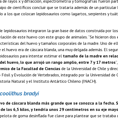
 de rayos x y difracción, espectrometría y tomografías fueron part
uipo de científicos concluir que se trataría además de un particula
do a los que colocan lepidosaurios como lagartos, serpientes y tuát
e lepidosaurios integraron la gran base de datos construida por los
 relación de este huevo con este grupo de animales. “Se hicieron dos
racterísticas del huevo y tamaños corporales de la madre. Uno de el
 el huevo era de cáscara blanda, una muy delgada además. El segu
pidosaurios para intentar estimar el
tamaño de la madre en relac
el huevo, lo que arrojó un rango amplio, entre 7 y 17 metros
”
mico de la Facultad de Ciencias
de la Universidad de Chile y dire
o Fósil y Evolución de Vertebrados, integrado por la Universidad de 
storia Natural y el Instituto Antártico Chileno (INACH).
coolithus bradyi
vo de cáscara blanda más grande que se conozca a la fecha.
 de los 6,5 kilos, y tendría unos 29 centímetros en su eje may
pelota de goma desinflada fue clave para plantear que se trataba