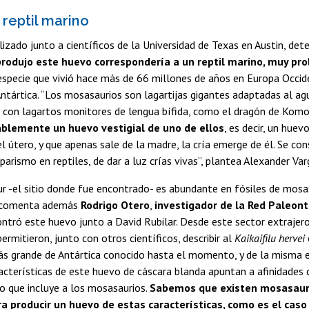
reptil marino
alizado junto a científicos de la Universidad de Texas en Austin, de
produjo este huevo correspondería a un reptil marino, muy p
 especie que vivió hace más de 66 millones de años en Europa Occid
ntártica. “Los mosasaurios son lagartijas gigantes adaptadas al ag
con lagartos monitores de lengua bífida, como el dragón de Komod
ablemente un huevo vestigial de uno de ellos
, es decir, un huev
el útero, y que apenas sale de la madre, la cría emerge de él. Se co
iparismo en reptiles, de dar a luz crías vivas”, plantea Alexander Var
r -el sitio donde fue encontrado- es abundante en fósiles de mosa
, comenta además
Rodrigo Otero
,
investigador de la Red Paleonto
ntró este huevo junto a David Rubilar. Desde este sector extrajer
ermitieron, junto con otros científicos, describir al
Kaikaifilu hervei
s grande de Antártica conocido hasta el momento, y de la misma e
acterísticas de este huevo de cáscara blanda apuntan a afinidades 
o que incluye a los mosasaurios.
Sabemos que existen mosasauri
ra producir un huevo de estas características, como es el caso