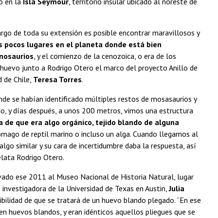
ó en la
Isla Seymour
, territorio insular ubicado al noreste de
largo de toda su extensión es posible encontrar maravillosos y
s pocos lugares en el planeta donde está bien
inosaurios
, y el comienzo de la cenozoica, o era de los
 huevo junto a Rodrigo Otero el marco del proyecto Anillo de
d de Chile,
Teresa Torres
.
onde se habían identificado múltiples restos de mosasaurios y
o, y días después, a unos 200 metros, vimos una estructura
de que era algo orgánico, tejido blando de alguna
mago de reptil marino o incluso un alga. Cuando llegamos al
 similar y su cara de incertidumbre daba la respuesta, así
relata Rodrigo Otero.
vado ese 2011 al Museo Nacional de Historia Natural, lugar
investigadora de la Universidad de Texas en Austin,
Julia
sibilidad de que se tratará de un huevo blando plegado. “En ese
huevos blandos, y eran idénticos aquellos pliegues que se