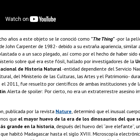
ocho años a este objeto se le conoció como
"The Thing"
-por la pelí
n de John Carpenter de 1982- debido a su extraña apariencia, similar
lastada o a un saco plegado, así como por el hecho de haber sido 
misterio sobre qué era este fósil, hallado por investigadores de la
Un
cional de Historia Natural
-entidad dependiente del Servicio Nac
tural, del Ministerio de las Culturas, las Artes y el Patrimonio- dur
n el 2011, fue resuelto por científicos de ambas instituciones y de 
tin
. Alerta de spoiler: Por cierto, no era un extraterrestre asesino 
ón, publicada por la revista
Nature
, determinó que el inusual cuerp
enos que
el mayor huevo de la era de los dinosaurios del que se
ás grande en la historia
, después del huevo del “ave elefante”, un
 que habitó Madagascar hasta el siglo XVIII. Microscopía electrónic