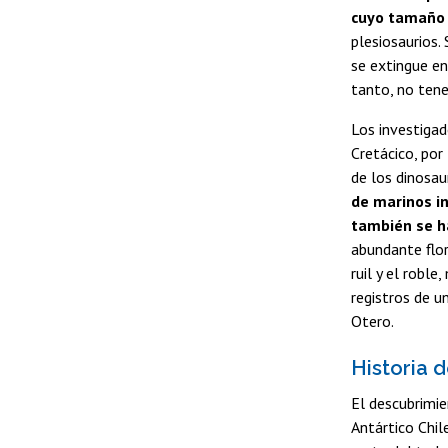
cuyo tamaño 
plesiosaurios.
se extingue en
tanto, no ten
Los investigad
Cretácico, por
de los dinosaur
de marinos i
también se h
abundante flo
ruil y el robl
registros de u
Otero.
Historia d
El descubrimie
Antártico Chil