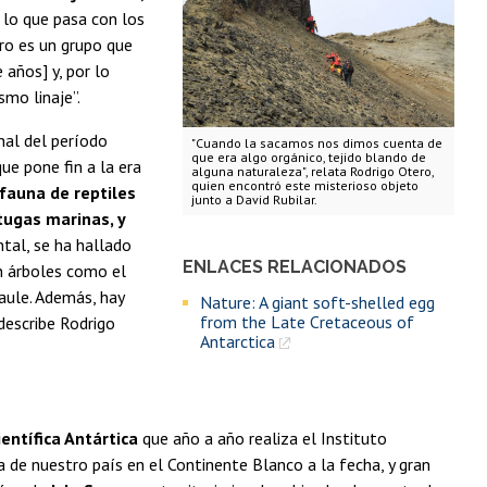
 lo que pasa con los
ro es un grupo que
 años] y, por lo
mo linaje”.
nal del período
"Cuando la sacamos nos dimos cuenta de
que era algo orgánico, tejido blando de
ue pone fin a la era
alguna naturaleza", relata Rodrigo Otero,
quien encontró este misterioso objeto
 fauna de reptiles
junto a David Rubilar.
tugas marinas, y
ental, se ha hallado
ENLACES RELACIONADOS
n árboles como el
aule. Además, hay
Nature: A giant soft-shelled egg
from the Late Cretaceous of
describe Rodrigo
Antarctica
entífica Antártica
que año a año realiza el Instituto
de nuestro país en el Continente Blanco a la fecha, y gran