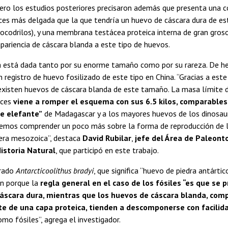
ero los estudios posteriores precisaron además que presenta una c
ces más delgada que la que tendría un huevo de cáscara dura de 
cocodrilos), y una membrana testácea proteica interna de gran groso
apariencia de cáscara blanda a este tipo de huevos.
a está dada tanto por su enorme tamaño como por su rareza. De he
 registro de huevo fosilizado de este tipo en China. “Gracias a est
xisten huevos de cáscara blanda de este tamaño. La masa límite 
nces
viene a romper el esquema con sus 6.5 kilos, comparables
ve elefante”
de Madagascar y a los mayores huevos de los dinosaur
emos comprender un poco más sobre la forma de reproducción de l
 era mesozoica”, destaca
David Rubilar
,
jefe del Área de Paleont
istoria Natural
, que participó en este trabajo.
brado
Antarcticoolithus bradyi
, que significa “huevo de piedra antártic
én porque la
regla general en el caso de los fósiles “es que se 
cáscara dura, mientras que los huevos de cáscara blanda, co
te de una capa proteica, tienden a descomponerse con facilid
mo fósiles”, agrega el investigador.