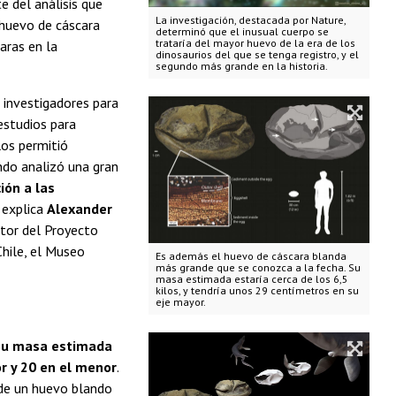
e del análisis que
La investigación, destacada por Nature,
r huevo de cáscara
determinó que el inusual cuerpo se
trataría del mayor huevo de la era de los
aras en la
dinosaurios del que se tenga registro, y el
segundo más grande en la historia.
 investigadores para
 estudios para
los permitió
ndo analizó una gran
ión a las
, explica
Alexander
ctor del Proyecto
Chile, el Museo
Es además el huevo de cáscara blanda
más grande que se conozca a la fecha. Su
masa estimada estaría cerca de los 6,5
kilos, y tendría unos 29 centímetros en su
eje mayor.
 Su masa estimada
or y 20 en el menor
.
 de un huevo blando