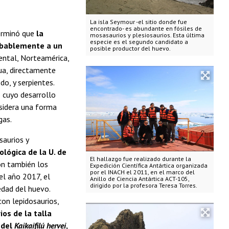
La isla Seymour -el sitio donde fue
encontrado- es abundante en fósiles de
terminó que
la
mosasaurios y plesiosaurios. Esta última
especie es el segundo candidato a
robablemente a un
posible productor del huevo.
ental, Norteamérica,
ua, directamente
o, y serpientes.
o cuyo desarrollo
nsidera una forma
gas.
saurios y
lógica de la U. de
El hallazgo fue realizado durante la
on también los
Expedición Científica Antártica organizada
por el INACH el 2011, en el marco del
el año 2017, el
Anillo de Ciencia Antártica ACT-105,
dirigido por la profesora Teresa Torres.
dad del huevo.
con lepidosaurios,
os de la talla
 del
Kaikaifilú hervei
,