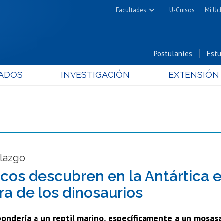
Facultades
U-Cursos
Mi Uc
Arquitectura y Urbanismo
Ciencias
Postulantes
Estu
Cs. Físicas y Matemáticas
ADOS
INVESTIGACIÓN
EXTENSIÓN
Cs. Químicas y Farmacéuticas
Cs. Veterinarias y Pecuarias
Derecho
Filosofía y Humanidades
Medicina
Estudios Avanzados en Educación
llazgo
Nutrición y Tecnología de
ficos descubren en la Antártica
Alimentos
ra de los dinosaurios
pondería a un reptil marino, específicamente a un mosas