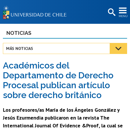
EXTENSIÓN
MENÚ
BIBLIOTECAS
LA UNIVERSIDAD
NOTICIAS
Postulantes
MÁS NOTICIAS
Estudiantes
Académicos del
Académicas/os
Departamento de Derecho
Funcionarias/os
Procesal publican artículo
Egresadas/os
sobre derecho británico
Los profesores/as María de los Ángeles González y
Jesús Ezurmendia publicaron en la revista The
International Journal Of Evidence &Proof, la cual se