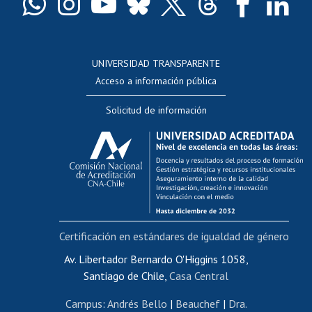
Docentes
Postulación a concursos internos de investigación
Consulta a bases de datos
UNIVERSIDAD TRANSPARENTE
Perfeccionamiento
Acceso a información pública
Editar Portafolio Académico
Solicitud de información
Evaluación docente
Calificación académica
Postulación al AUCAI
Funcionarias/os
Cursos internos de capacitación
Bienestar del personal
Certificación en estándares de igualdad de género
Portal de movilidad interna
Certificado de renta
Av. Libertador Bernardo O'Higgins 1058,
Santiago de Chile,
Casa Central
Certificado de renta honorarios
Gestión de correo uchile
Campus
:
Andrés Bello
|
Beauchef
|
Dra.