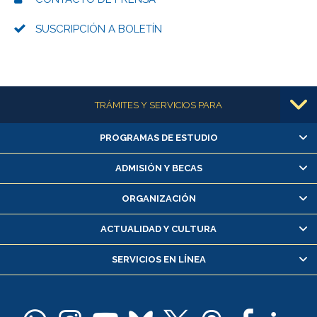
SUSCRIPCIÓN A BOLETÍN
Más información
TRÁMITES Y SERVICIOS PARA
PROGRAMAS DE ESTUDIO
Alumnas/os y exalumnas/os
Matrícula en línea
ADMISIÓN Y BECAS
Inscripción y cambio de asignaturas
ORGANIZACIÓN
Consulta y certificado de notas
Certificado de alumno regular
ACTUALIDAD Y CULTURA
Servicio médico y dental
SERVICIOS EN LÍNEA
Pago de arancel y crédito alumnos
Pago de arancel y crédito exalumnos
Certificado de títulos y grados