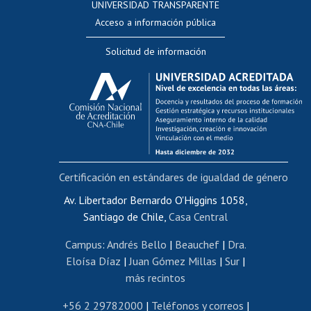
UNIVERSIDAD TRANSPARENTE
Perfeccionamiento
Acceso a información pública
Editar Portafolio Académico
Solicitud de información
Evaluación docente
Calificación académica
Postulación al AUCAI
Funcionarias/os
Cursos internos de capacitación
Bienestar del personal
Certificación en estándares de igualdad de género
Portal de movilidad interna
Certificado de renta
Av. Libertador Bernardo O'Higgins 1058,
Santiago de Chile,
Casa Central
Certificado de renta honorarios
Gestión de correo uchile
Campus
:
Andrés Bello
|
Beauchef
|
Dra.
Editar páginas blancas
Eloísa Díaz
|
Juan Gómez Millas
|
Sur
|
más recintos
Extranjeras/os
Revalidación y reconocimiento de títulos
+56 2 29782000
|
Teléfonos y correos
|