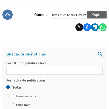
Compartir:
Copiar
https://uchile.cl/u169119
Subir
Por título o palabra clave
Todas
Última semana
Último mes