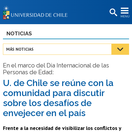
EXTENSIÓN
MENÚ
BIBLIOTECAS
LA UNIVERSIDAD
NOTICIAS
Postulantes
MÁS NOTICIAS
Estudiantes
En el marco del Día Internacional de las
Académicas/os
Personas de Edad:
Funcionarias/os
U. de Chile se reúne con la
comunidad para discutir
Egresadas/os
sobre los desafíos de
envejecer en el país
Frente a la necesidad de visibilizar los conflictos y