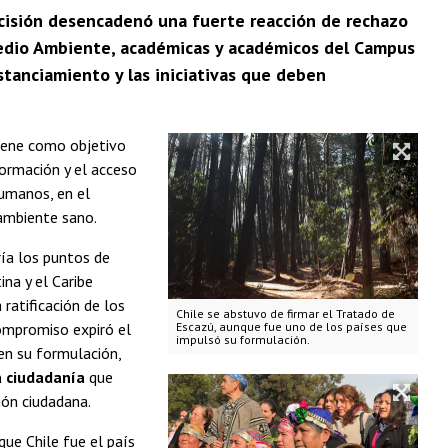
cisión desencadenó una fuerte reacción de rechazo
 Medio Ambiente, académicas y académicos del Campus
stanciamiento y las iniciativas que deben
tiene como objetivo
formación y el acceso
humanos, en el
 ambiente sano.
ría los puntos de
na y el Caribe
ratificación de los
Chile se abstuvo de firmar el Tratado de
compromiso expiró el
Escazú, aunque fue uno de los países que
impulsó su formulación.
en su formulación,
la ciudadanía
que
ión ciudadana.
que Chile fue el país