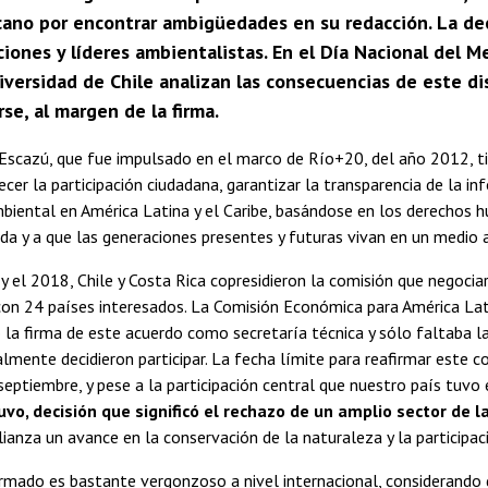
cano por encontrar ambigüedades en su redacción. La de
ciones y líderes ambientalistas. En el Día Nacional del
iversidad de Chile analizan las consecuencias de este di
e, al margen de la firma.
 Escazú, que fue impulsado en el marco de Río+20, del año 2012, 
ecer la participación ciudadana, garantizar la transparencia de la in
ambiental en América Latina y el Caribe, basándose en los derechos 
ida y a que las generaciones presentes y futuras vivan en un medio
y el 2018, Chile y Costa Rica copresidieron la comisión que negocia
on 24 países interesados. La Comisión Económica para América Lati
la firma de este acuerdo como secretaría técnica y sólo faltaba la 
almente decidieron participar. La fecha límite para reafirmar este 
eptiembre, y pese a la participación central que nuestro país tuvo 
uvo, decisión que significó el rechazo de un amplio sector de 
lianza un avance en la conservación de la naturaleza y la participac
irmado es bastante vergonzoso a nivel internacional, considerando 