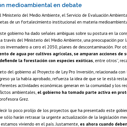
ón medioambiental en debate
l Ministerio del Medio Ambiente, el Servicio de Evaluación Ambient
etas de un fortalecimiento institucional en materia medioambienta
ste gobierno ha dado señales ambiguas sobre su postura en la cons
a través del Ministerio del Medio Ambiente, una preocupación por la 
os invernadero a cero el 2050, planes de descontaminación. Por ot
ento de agua por cultivos agrícolas, se amparan acciones de 
 defiende la forestación con especies exóticas
, entre otros”, re
eto del gobierno al Proyecto de Ley Pro Inversión, relacionada con l
reso ya la había aprobado, refuerza la idea de que se le está rest
ferentes actividades económicas generan en la comunidad y los rec
flictos ambientales,
el gobierno ha tomado parte activa en prot
profesora Grez.
cir lo poco prolijo de los proyectos que ha presentado este gobie
ue sólo harán retrasar la urgente actualización de la legislación me
 estamos viviendo en el país. Justamente,
es ahora cuando debem