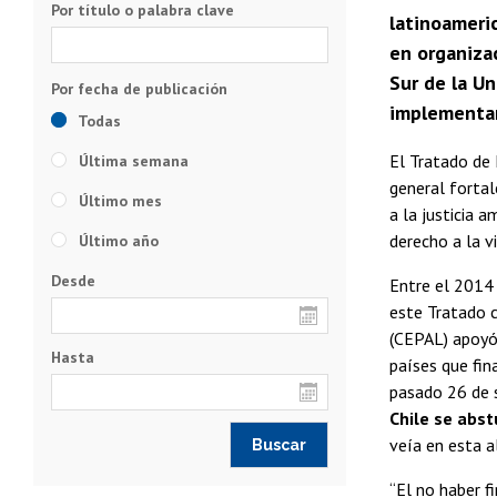
Por título o palabra clave
latinoameri
en organiza
Sur de la Un
implementars
Todas
El Tratado de
Última semana
general fortal
Último mes
a la justicia 
derecho a la v
Último año
Desde
Entre el 2014 
este Tratado c
(CEPAL) apoyó 
Hasta
países que fin
pasado 26 de s
Chile se abst
veía en esta a
“El no haber f