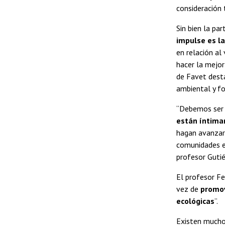
consideración 
Sin bien la pa
impulse es l
en relación al
hacer la mejor
de Favet dest
ambiental y fo
“Debemos ser
están íntima
hagan avanzar 
comunidades en
profesor Gutié
El profesor Fe
vez de
promov
ecológicas
”.
Existen muchos