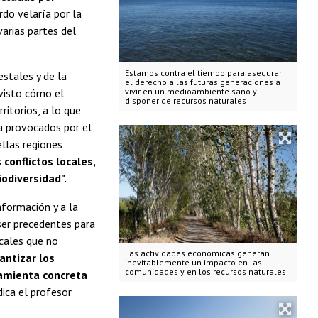
rdo velaría por la
arias partes del
Estamos contra el tiempo para asegurar
estales y de la
el derecho a las futuras generaciones a
vivir en un medioambiente sano y
 visto cómo el
disponer de recursos naturales
itorios, a lo que
ta provocados por el
ellas regiones
conflictos locales,
iodiversidad".
nformación y a la
 ser precedentes para
ocales que no
Las actividades económicas generan
antizar los
inevitablemente un impacto en las
comunidades y en los recursos naturales
ramienta concreta
ndica el profesor