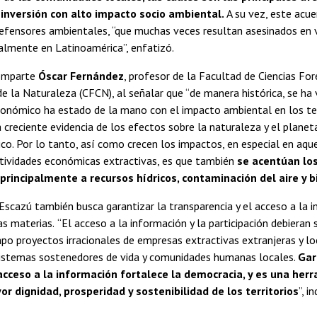
inversión con alto impacto socio ambiental.
A su vez, este acue
efensores ambientales, “que muchas veces resultan asesinados en v
almente en Latinoamérica”, enfatizó.
comparte
Óscar Fernández
, profesor de la Facultad de Ciencias For
e la Naturaleza (CFCN), al señalar que “de manera histórica, se ha
onómico ha estado de la mano con el impacto ambiental en los terr
 creciente evidencia de los efectos sobre la naturaleza y el plane
co. Por lo tanto, así como crecen los impactos, en especial en aqu
ctividades económicas extractivas, es que también
se acentúan los 
principalmente a recursos hídricos, contaminación del aire y b
Escazú también busca garantizar la transparencia y el acceso a la i
as materias.
“El acceso a la información y la participación debieran
po proyectos irracionales de empresas extractivas extranjeras y l
sistemas sostenedores de vida y comunidades humanas locales.
Gar
cceso a la información fortalece la democracia, y es una her
r dignidad, prosperidad y sostenibilidad de los territorios
”, i