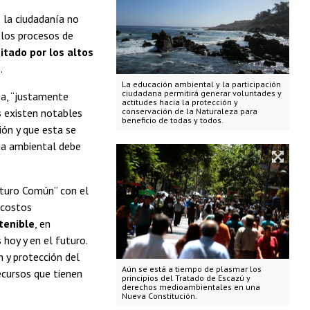
 la ciudadanía no
 los procesos de
mitado por los altos
.
La educación ambiental y la participación
ciudadana permitirá generar voluntades y
a, “justamente
actitudes hacia la protección y
conservación de la Naturaleza para
 existen notables
beneficio de todas y todos.
ción y que esta se
ia ambiental debe
uturo Común” con el
 costos
tenible
, en
hoy y en el futuro.
n y protección del
Aún se está a tiempo de plasmar los
ecursos que tienen
principios del Tratado de Escazú y
derechos medioambientales en una
Nueva Constitución.