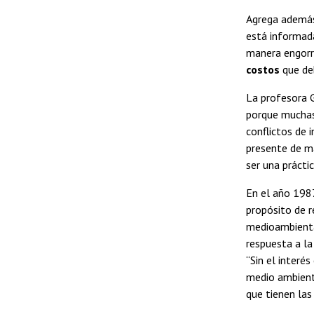
Agrega además
está informada
manera engorr
costos
que deb
La profesora 
porque muchas
conflictos de i
presente de ma
ser una prácti
En el año 1987
propósito de r
medioambienta
respuesta a la
“Sin el interé
medio ambiente
que tienen las