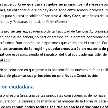
el acuerdo.
Creo que para el gobierno priman los intereses ec
les
, sin entender que si no hay un balance entre ambos intereses l
as para su sustentabilidad”, sostuvo
Audrey Grez,
académica de la
narias y Pecuarias de la U. de Chile (Favet).
lvaro Gutiérrez
, académico de la Facultad de Ciencias Agronómicas,
en rigor, al no adherir, no participaremos en la primera conferencia 
nirá cómo funcionarán los organismos que velen por el tratado. Po
 los avances de la región y quedaremos atrás en materia de p
ñal
que este país, siendo el impulsor del tratado y además líder d
ratado”.
os coinciden en que, pese a la abstención de nuestro país de rati
dad de plasmar sus principios en una Nueva Constitución.
ción ciudadana
a profesora Grez, una de las principales consecuencias de no haber
inuará con la dinámica de mantener al margen de la toma de decisio
 de las
comunidades locales, las cuales son las principales af