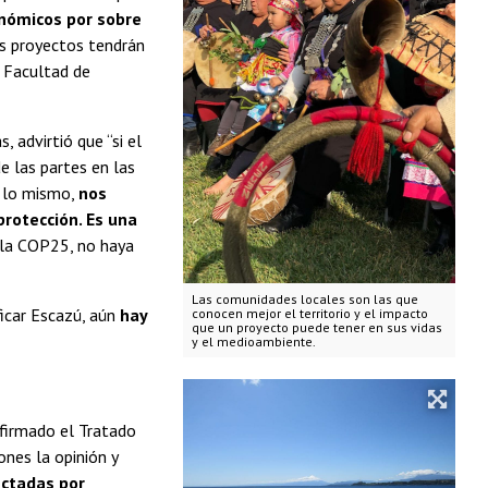
onómicos por sobre
os proyectos tendrán
 Facultad de
 advirtió que “si el
de las partes en las
r lo mismo,
nos
rotección. Es una
e la COP25, no haya
Las comunidades locales son las que
ficar Escazú, aún
hay
conocen mejor el territorio y el impacto
que un proyecto puede tener en sus vidas
y el medioambiente.
 firmado el Tratado
nes la opinión y
ectadas por