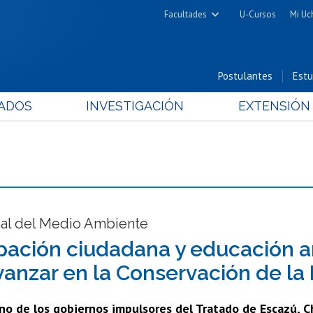
Facultades
U-Cursos
Mi Uc
Arquitectura y Urbanismo
Ciencias
Postulantes
Estu
Cs. Físicas y Matemáticas
ADOS
INVESTIGACIÓN
EXTENSIÓN
Cs. Químicas y Farmacéuticas
Cs. Veterinarias y Pecuarias
Derecho
Filosofía y Humanidades
Medicina
Estudios Avanzados en Educación
nal del Medio Ambiente
Nutrición y Tecnología de
ipación ciudadana y educación a
Alimentos
vanzar en la Conservación de la
no de los gobiernos impulsores del Tratado de Escazú, C