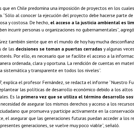
 que en Chile predomina una imposición de proyectos en los cuales
. “Sólo al conocer la ejecución del proyecto debe hacerse parte de
osa y costosa. De hecho,
el acceso a la justicia ambiental es li
en incurrir personas u organizaciones no gubernamentales”, agregó
Grez también siente que en el mundo de hoy hay mucha desconfianz
 de las
decisiones se toman a puertas cerradas
y algunas veces
nterés. Por ello, es necesario que se facilite el acceso a la informa
nera ordenada, clara y oportuna. La rendición de cuentas en mater
ca sistemática y transparente en todos los niveles”.
, explica el profesor Fernández, se redacta el informe “Nuestro F
eplantear las políticas de desarrollo económico debido a los altos
les. Es la
primera vez que se utiliza el término desarrollo sos
 necesidad de asegurar los mismos derechos y acceso a los recursos 
s ciudadano que promueva y participe activamente en la conservació
, el asegurar que las generaciones futuras puedan acceder a los r
 presentes generaciones, se vuelve muy poco viable”, señaló.