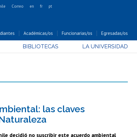
hile
Correo
en
fr
pt
Artes
Cs. Agronómicas
diantes
Académicas/os
Funcionarias/os
Egresadas/os
Cs. Forestales y Conservación
BIBLIOTECAS
LA UNIVERSIDAD
Cs. Sociales
Comunicación e Imagen
Economía y Negocios
Gobierno
Odontología
Estudios Internacionales
Bachillerato
mbiental: las claves
Hospital Clínico
 Naturaleza
hile decidió no suscribir este acuerdo ambiental