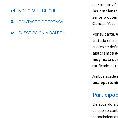
que promovió 
los ambienta
NOTICIAS U. DE CHILE
serios problem
CONTACTO DE PRENSA
Ciencias Veteri
SUSCRIPCIÓN A BOLETÍN
Por su parte,
Á
tratado entra 
cuales se defi
aislaremos de
muy mala se
ratificado el t
Ambos académic
una oportuni
Participa
De acuerdo a l
es que se cont
conocimientos