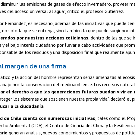
, disminuir las emisiones de gases de efecto invernadero, proveer m
és del acceso universal al agua”, criticó el profesor Gutiérrez.
or Fernández, es necesario, además de las iniciativas que puede ten
, no sólo la que se entrega, sino también la que puede surgir por i
erados por nuestras acciones cotidianas,
dentro de las que se in
s y el bajo interés ciudadano por llevar a cabo actividades que prom
ponsable de los residuos y una disposición final que realmente apunte 
al margen de una firma
ático y la acción del hombre representan serias amenazas al ecos
rabajo por la conservación del medioambiente. Los recursos natura
zar el derecho a que las generaciones futuras puedan vivir e
oteger los sistemas que sostienen nuestra propia vida", declaró el 
ucar a la ciudadanía
.
d de Chile cuenta con numerosas iniciativas
, tales como el Pro
cho Ambiental (CDA), el Centro de Ciencia del Clima y la Resiliencia
ario
generan análisis, nuevos conocimientos y propuestas de polític