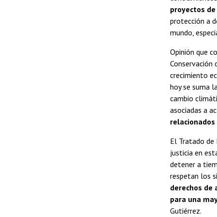
proyectos de 
protección a d
mundo, especi
Opinión que 
Conservación d
crecimiento ec
hoy se suma la
cambio climáti
asociadas a a
relacionados 
El Tratado de 
justicia en est
detener a tiem
respetan los 
derechos de a
para una mayo
Gutiérrez.