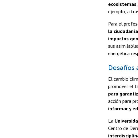
ecosistemas
ejemplo, a trav
Para el profes
la ciudadanía
impactos gen
sus asimilable
energética res
Desafíos 
El cambio clim
promover el t
para garanti
acción para pr
informar y ed
La
Universida
Centro de Dere
interdisciplin