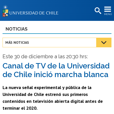
EXTENSIÓN
MENÚ
BIBLIOTECAS
LA UNIVERSIDAD
NOTICIAS
Postulantes
MÁS NOTICIAS
Estudiantes
Este 30 de diciembre a las 20:30 hrs:
Académicas/os
Canal de TV de la Universidad
Funcionarias/os
de Chile inició marcha blanca
Egresadas/os
La nueva señal experimental y pública de la
Universidad de Chile estrenó sus primeros
contenidos en televisión abierta digital antes de
terminar el 2020.