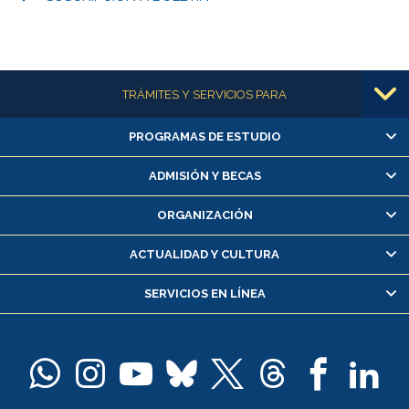
Más información
TRÁMITES Y SERVICIOS PARA
PROGRAMAS DE ESTUDIO
Alumnas/os y exalumnas/os
Matrícula en línea
ADMISIÓN Y BECAS
Inscripción y cambio de asignaturas
ORGANIZACIÓN
Consulta y certificado de notas
Certificado de alumno regular
ACTUALIDAD Y CULTURA
Servicio médico y dental
SERVICIOS EN LÍNEA
Pago de arancel y crédito alumnos
Pago de arancel y crédito exalumnos
Certificado de títulos y grados
Docentes