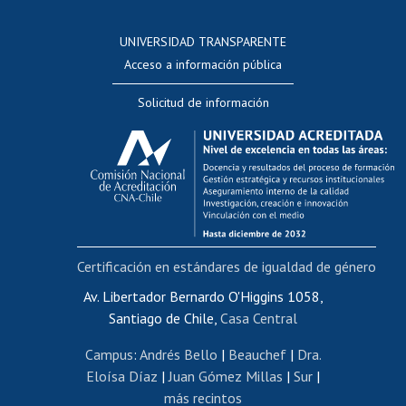
Postulación a concursos internos de investigación
Consulta a bases de datos
UNIVERSIDAD TRANSPARENTE
Perfeccionamiento
Acceso a información pública
Editar Portafolio Académico
Solicitud de información
Evaluación docente
Calificación académica
Postulación al AUCAI
Funcionarias/os
Cursos internos de capacitación
Bienestar del personal
Certificación en estándares de igualdad de género
Portal de movilidad interna
Certificado de renta
Av. Libertador Bernardo O'Higgins 1058,
Santiago de Chile,
Casa Central
Certificado de renta honorarios
Gestión de correo uchile
Campus
:
Andrés Bello
|
Beauchef
|
Dra.
Editar páginas blancas
Eloísa Díaz
|
Juan Gómez Millas
|
Sur
|
más recintos
Extranjeras/os