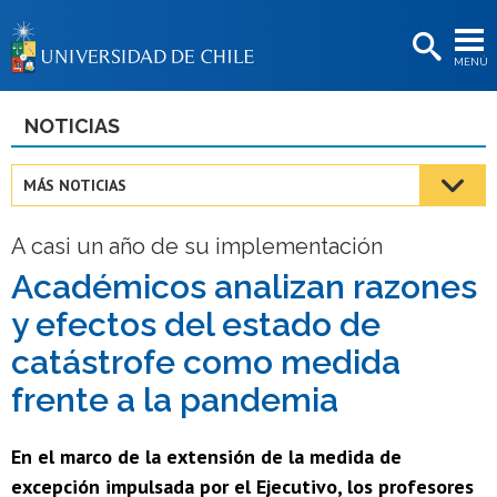
EXTENSIÓN
MENÚ
BIBLIOTECAS
LA UNIVERSIDAD
NOTICIAS
Postulantes
MÁS NOTICIAS
Estudiantes
A casi un año de su implementación
Académicas/os
Académicos analizan razones
Funcionarias/os
y efectos del estado de
Egresadas/os
catástrofe como medida
frente a la pandemia
En el marco de la extensión de la medida de
excepción impulsada por el Ejecutivo, los profesores