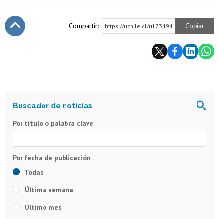
Compartir:
Copiar
https://uchile.cl/u173494
Subir
Por título o palabra clave
Todas
Última semana
Último mes