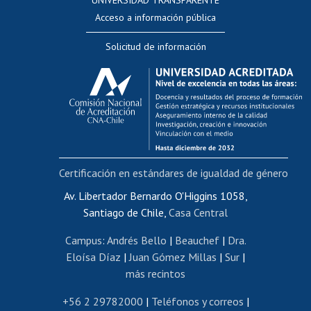
UNIVERSIDAD TRANSPARENTE
Perfeccionamiento
Acceso a información pública
Editar Portafolio Académico
Solicitud de información
Evaluación docente
Calificación académica
Postulación al AUCAI
Funcionarias/os
Cursos internos de capacitación
Bienestar del personal
Certificación en estándares de igualdad de género
Portal de movilidad interna
Certificado de renta
Av. Libertador Bernardo O'Higgins 1058,
Santiago de Chile,
Casa Central
Certificado de renta honorarios
Gestión de correo uchile
Campus
:
Andrés Bello
|
Beauchef
|
Dra.
Editar páginas blancas
Eloísa Díaz
|
Juan Gómez Millas
|
Sur
|
más recintos
Extranjeras/os
Revalidación y reconocimiento de títulos
+56 2 29782000
|
Teléfonos y correos
|